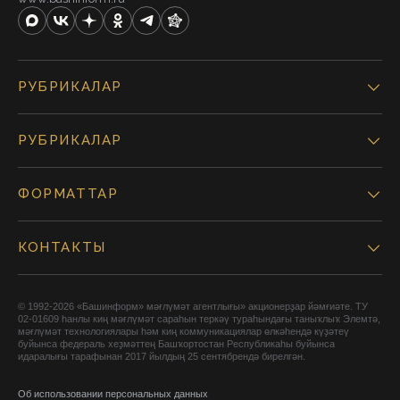
РУБРИКАЛАР
РУБРИКАЛАР
ФОРМАТТАР
КОНТАКТЫ
© 1992-2026 «Башинформ» мәғлүмәт агентлығы» акционерҙар йәмғиәте. ТУ
02-01609 һанлы киң мәғлүмәт сараһын теркәү тураһындағы таныҡлыҡ Элемтә,
мәғлүмәт технологиялары һәм киң коммуникациялар өлкәһендә күҙәтеү
буйынса федераль хеҙмәттең Башҡортостан Республикаһы буйынса
идаралығы тарафынан 2017 йылдың 25 сентябрендә бирелгән.
Об использовании персональных данных