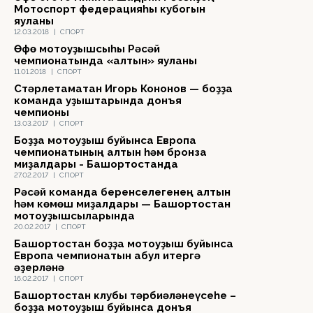
Мотоспорт федерацияһы кубогын
яуланы
12.03.2018
|
СПОРТ
Өфө мотоуҙышсыһы Рәсәй
чемпионатында «алтын» яуланы
11.01.2018
|
СПОРТ
Стәрлетамаҡтан Игорь Кононов — боҙҙа
команда уҙыштарында донъя
чемпионы
13.03.2017
|
СПОРТ
Боҙҙа мотоуҙыш буйынса Европа
чемпионатының алтын һәм бронза
миҙалдары - Башҡортостанда
27.02.2017
|
СПОРТ
Рәсәй команда беренселегенең алтын
һәм көмөш миҙалдары — Башҡортостан
мотоуҙышсыларында
20.02.2017
|
СПОРТ
Башҡортостан боҙҙа мотоуҙыш буйынса
Европа чемпионатын ҡабул итергә
әҙерләнә
16.02.2017
|
СПОРТ
Башҡортостан клубы тәрбиәләнеүсеһе –
боҙҙа мотоуҙыш буйынса донъя