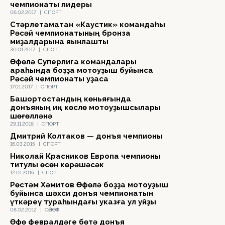
чемпионаты лидеры
06.02.2017
|
СПОРТ
Стәрлетамаҡтан «Каустик» командаһы
Рәсәй чемпионатының бронза
миҙалдарына яҡынлашты
30.01.2017
|
СПОРТ
Өфөлә Суперлига командалары
араһында боҙҙа мотоуҙыш буйынса
Рәсәй чемпионаты уҙасаҡ
17.01.2017
|
СПОРТ
Башҡортостандың көньяғында
донъяның иң көслө мотоуҙышсылары
шөғөлләнә
29.11.2016
|
СПОРТ
Дмитрий Колтаков — донъя чемпионы
16.03.2015
|
СПОРТ
Николай Красников Европа чемпионы
титулы өсөн көрәшәсәк
12.01.2015
|
СПОРТ
Рөстәм Хәмитов Өфөлә боҙҙа мотоуҙыш
буйынса шәхси донъя чемпионатын
үткәреү тураһындағы указға ҡул ҡуйҙы
08.02.2012
|
СӘЙӘСӘТ
Өфө февралдәге бөтә донъя