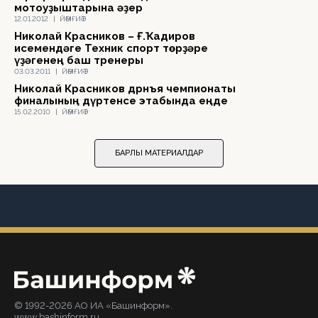
мотоуҙыштарына әҙер
12.01.2012
|
ЙӘМҒИӘТ
Николай Красников – Ғ.Ҡадиров
исемендәге Техник спорт төрҙәре
үҙәгенең баш тренеры
03.03.2011
|
ЙӘМҒИӘТ
Николай Красников дрнъя чемпионаты
финалының дүртенсе этабында еңде
15.02.2010
|
ЙӘМҒИӘТ
БАРЛЫҠ МАТЕРИАЛДАР
© 1992-2026 АО ИА «Башинформ».
www.bashinform.ru