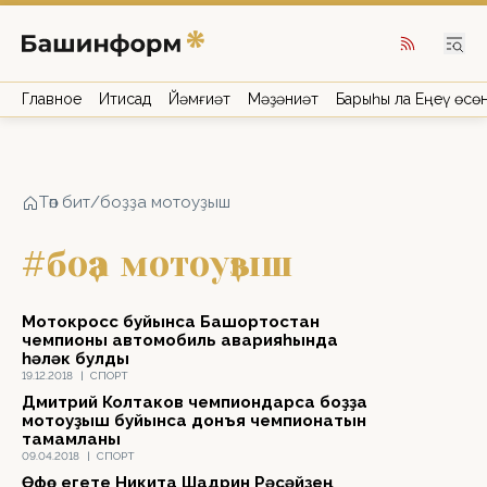
Главное
Иҡтисад
Йәмғиәт
Мәҙәниәт
Барыһы ла Еңеү өсө
Төп бит
/
боҙҙа мотоуҙыш
#боҙҙа мотоуҙыш
Мотокросс буйынса Башҡортостан
чемпионы автомобиль аварияһында
һәләк булды
19.12.2018
|
СПОРТ
Дмитрий Колтаков чемпиондарса боҙҙа
мотоуҙыш буйынса донъя чемпионатын
тамамланы
09.04.2018
|
СПОРТ
Өфө егете Никита Шадрин Рәсәйҙең