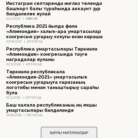
Инстаграм селтәрендә инглиз телендә
башҡорт балы тураһында аккаунт ҙур
билдәлелек яулай
10.07.2017
|
ЙӘМҒИӘТ
Республика 2021 йылда Өфөлә
«Апимондия» халыҡ-ара умартасылар
конгресын уҙғарыу хоҡуғы өсөн көрәшә
23.06.2017
|
ИҠТИСАД
Республика умартасылары Төркиәлә
«Апимондия» конгресында тәүге
наградалар яуланы
02.11.2016
|
ИҠТИСАД
Төркиәлә республикала
«Апимондия-2021» умартасылыҡ
конгресын уҙғарыуға ғаризаның
логотибы менән таныштырыу сараһы
була
01.11.2016
|
ИҠТИСАД
Баш ҡалала республиканың иң яҡшы
умартасылары билдәләнде
19.08.2016
|
ИҠТИСАД
БАРЛЫҠ МАТЕРИАЛДАР