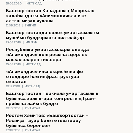
19.05.2020
|
ИҠТИСАД
Башҡортостан Канаданың Монреаль
ҡалаһындағы «Апимондия»ла ике
алтын миҙал яуланы
11.09.2019
|
ЙӘМҒИӘТ
Башҡортостанда солоҡ умартасылығы
музейын булдырырға ниәтләйҙәр
27.08.2019
|
ЙӘМҒИӘТ
Республика умартасылары съезда
«Апимондия» конгресына әҙерлек
мәсьәләләрен тикшерә
15.03.2019
|
ИҠТИСАД
«Апимондия» инспекцияһына Өфө
отелдәре һәм инфраструктура
оҡшаған
19.12.2018
|
ИҠТИСАД
Башҡортостан Төркиәлә умартасылыҡ
буйынса халыҡ-ара конгрестың Гран-
прийына лайыҡ булды
19.10.2018
|
ИҠТИСАД
Рөстәм Хәмитов: «Башҡортостан –
Рәсәйҙә тауар балы етештереү
буйынса беренсе»
17.09.2018
|
ИҠТИСАД