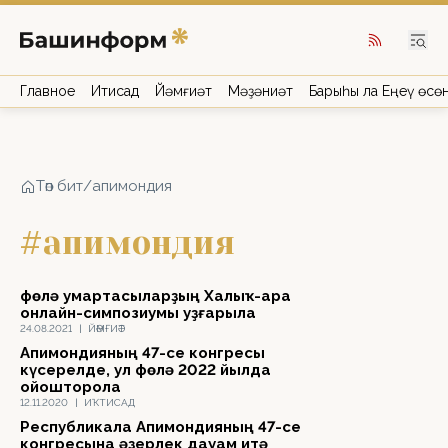
Главное
Иҡтисад
Йәмғиәт
Мәҙәниәт
Барыһы ла Еңеү өсө
Төп бит
/
апимондия
#апимондия
Өфөлә умартасыларҙың Халыҡ-ара
онлайн-симпозиумы уҙғарыла
24.08.2021
|
ЙӘМҒИӘТ
Апимондияның 47-се конгресы
күсерелде, ул Өфөлә 2022 йылда
ойошторола
12.11.2020
|
ИҠТИСАД
Республикала Апимондияның 47-се
конгресына әҙерлек дауам итә