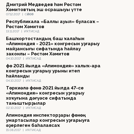
Дмитрий Медведев һәм Рөстәм
Хәмитовтың эш осрашыуы үтте
07.12.2017
|
СӘЙӘСӘТ
Республикала «Баллы ауыл» буласаҡ –
Рөстәм Хәмитов
13.11.2017
|
ИҠТИСАД
Башҡортостандың баш ҡалаһын
«Апимондия - 2021» конгресын уҙғарыу
майҙансығы сифатында һайлау
законлы – Рөстәм Хәмитов
04.10.2017
|
ИҠТИСАД
Өфө 2021 йылда «Апимондия» халыҡ-ара
конгресын уҙғарыу урыны итеп
һайланды
04.10.2017
|
ИҠТИСАД
Төркиәлә Өфөнө 2021 йылда 47-се
«Апимондия» конгресын уҙғарыу
хоҡуғына дәғүәсе сифатында
таныштырҙылар
02.10.2017
|
ИҠТИСАД
Апимондия инспекторҙары Өфөнөң
умартасылар конгресын уҙғарыуға
әҙерлеген баһалаясаҡ
15.08.2017
|
ИҠТИСАД