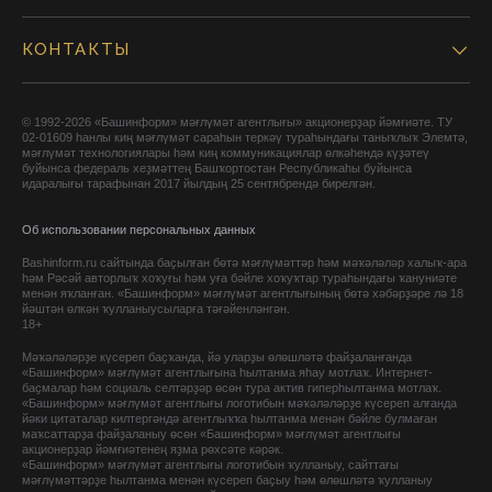
КОНТАКТЫ
© 1992-2026 «Башинформ» мәғлүмәт агентлығы» акционерҙар йәмғиәте. ТУ
02-01609 һанлы киң мәғлүмәт сараһын теркәү тураһындағы таныҡлыҡ Элемтә,
мәғлүмәт технологиялары һәм киң коммуникациялар өлкәһендә күҙәтеү
буйынса федераль хеҙмәттең Башҡортостан Республикаһы буйынса
идаралығы тарафынан 2017 йылдың 25 сентябрендә бирелгән.
Об использовании персональных данных
Bashinform.ru сайтында баҫылған бөтә мәғлүмәттәр һәм мәҡәләләр халыҡ-ара
һәм Рәсәй авторлыҡ хоҡуғы һәм уға бәйле хоҡуҡтар тураһындағы ҡануниәте
менән яҡланған. «Башинформ» мәғлүмәт агентлығының бөтә хәбәрҙәре лә 18
йәштән өлкән ҡулланыусыларға тәғәйенләнгән.
18+
Мәҡәләләрҙе күсереп баҫҡанда, йә уларҙы өлөшләтә файҙаланғанда
«Башинформ» мәғлүмәт агентлығына һылтанма яһау мотлаҡ. Интернет-
баҫмалар һәм социаль селтәрҙәр өсөн тура актив гиперһылтанма мотлаҡ.
«Башинформ» мәғлүмәт агентлығы логотибын мәҡәләләрҙе күсереп алғанда
йәки цитаталар килтергәндә агентлыҡҡа һылтанма менән бәйле булмаған
маҡсаттарҙа файҙаланыу өсөн «Башинформ» мәғлүмәт агентлығы
акционерҙар йәмғиәтенең яҙма рөхсәте кәрәк.
«Башинформ» мәғлүмәт агентлығы логотибын ҡулланыу, сайттағы
мәғлүмәттәрҙе һылтанма менән күсереп баҫыу һәм өлөшләтә ҡулланыу