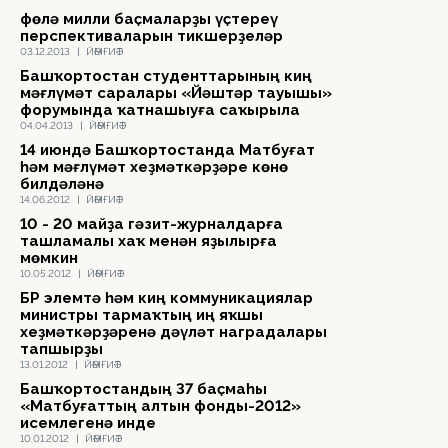
Өфөлә милли баҫмаларҙы үҫтереү
перспективаларын тикшерҙеләр
03.12.2013
|
ЙӘМҒИӘТ
Башҡортостан студенттарының киң
мәғлүмәт саралары «Йәштәр тауышы»
форумында ҡатнашыуға саҡырыла
04.04.2013
|
ЙӘМҒИӘТ
14 июндә Башҡортостанда Матбуғат
һәм мәғлүмәт хеҙмәткәрҙәре көнө
билдәләнә
14.06.2012
|
ЙӘМҒИӘТ
10 - 20 майҙа гәзит-журналдарға
ташламалы хаҡ менән яҙылырға
мөмкин
10.05.2012
|
ЙӘМҒИӘТ
БР элемтә һәм киң коммуникациялар
министры тармаҡтың иң яҡшы
хеҙмәткәрҙәренә дәүләт наградалары
тапшырҙы
13.01.2012
|
ЙӘМҒИӘТ
Башҡортостандың 37 баҫмаһы
«Матбуғаттың алтын фонды-2012»
исемлегенә инде
10.01.2012
|
ЙӘМҒИӘТ