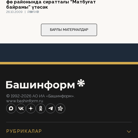
Өфө районында сираттағы “Матбуғат
байрамы” үтәсәк
26.10.2009
|
ЙӘМҒИӘТ
БАРЛЫҠ МАТЕРИАЛДАР
© 1992-2026 АО ИА «Башинформ».
www.bashinform.ru
РУБРИКАЛАР