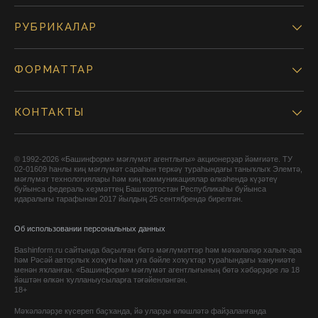
РУБРИКАЛАР
ФОРМАТТАР
КОНТАКТЫ
© 1992-2026 «Башинформ» мәғлүмәт агентлығы» акционерҙар йәмғиәте. ТУ
02-01609 һанлы киң мәғлүмәт сараһын теркәү тураһындағы таныҡлыҡ Элемтә,
мәғлүмәт технологиялары һәм киң коммуникациялар өлкәһендә күҙәтеү
буйынса федераль хеҙмәттең Башҡортостан Республикаһы буйынса
идаралығы тарафынан 2017 йылдың 25 сентябрендә бирелгән.
Об использовании персональных данных
Bashinform.ru сайтында баҫылған бөтә мәғлүмәттәр һәм мәҡәләләр халыҡ-ара
һәм Рәсәй авторлыҡ хоҡуғы һәм уға бәйле хоҡуҡтар тураһындағы ҡануниәте
менән яҡланған. «Башинформ» мәғлүмәт агентлығының бөтә хәбәрҙәре лә 18
йәштән өлкән ҡулланыусыларға тәғәйенләнгән.
18+
Мәҡәләләрҙе күсереп баҫҡанда, йә уларҙы өлөшләтә файҙаланғанда