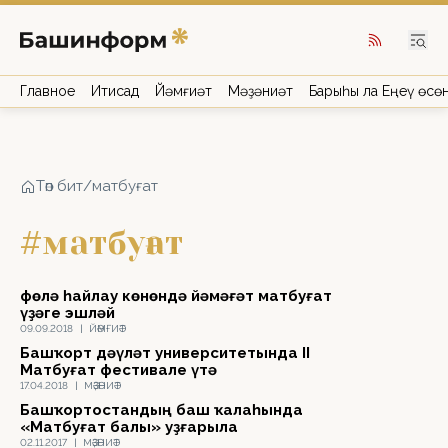
Главное
Иҡтисад
Йәмғиәт
Мәҙәниәт
Барыһы ла Еңеү өсө
Төп бит
/
матбуғат
#матбуғат
Өфөлә һайлау көнөндә йәмәғәт матбуғат
үҙәге эшләй
09.09.2018
|
ЙӘМҒИӘТ
Башҡорт дәүләт университетында II
Матбуғат фестивале үтә
17.04.2018
|
МӘҘӘНИӘТ
Башҡортостандың баш ҡалаһында
«Матбуғат балы» уҙғарыла
02.11.2017
|
МӘҘӘНИӘТ