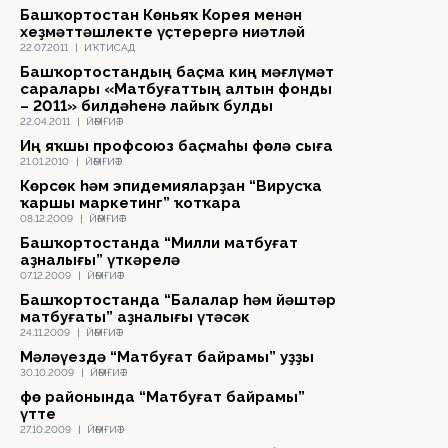
Башҡортостан Көньяҡ Корея менән
хеҙмәттәшлекте үҫтерергә ниәтләй
22.07.2011
|
ИҠТИСАД
Башҡортостандың баҫма киң мәғлүмәт
саралары «Матбуғаттың алтын фонды
– 2011» билдәһенә лайыҡ булды
22.04.2011
|
ЙӘМҒИӘТ
Иң яҡшы профсоюз баҫмаһы Өфөлә сыға
21.01.2010
|
ЙӘМҒИӘТ
Көрсөк һәм эпидемияларҙан “Вирусҡа
ҡаршы маркетинг” ҡотҡара
08.12.2009
|
ЙӘМҒИӘТ
Башҡортостанда “Милли матбуғат
аҙналығы” үткәрелә
07.12.2009
|
ЙӘМҒИӘТ
Башҡортостанда “Балалар һәм йәштәр
матбуғаты” аҙналығы үтәсәк
24.11.2009
|
ЙӘМҒИӘТ
Мәләүездә “Матбуғат байрамы” уҙҙы
30.10.2009
|
ЙӘМҒИӘТ
Өфө районында “Матбуғат байрамы”
үтте
27.10.2009
|
ЙӘМҒИӘТ