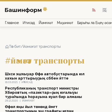
Главное
Иҡтисад
Йәмғиәт
Мәҙәниәт
Барыһы ла Еңеү өсө
Төп бит
/
йәмәғәт транспорты
#йәмәғәт транспорты
Шәхси эшҡыуар Өфө автобустарында юл
хаҡын арттырыуҙың сәбәбен әйтте
16.03.2021
|
ИҠТИСАД
Республиканың транспорт министры
Хәбировтың «пазиктар»ҙың юғалыуы
тураһында һорауына яуап бирә алманы
28.12.2020
|
ЙӘМҒИӘТ
Өфөлә яңы йыл төнөндә йәмәғәт
транспортының эш графигы иғлан