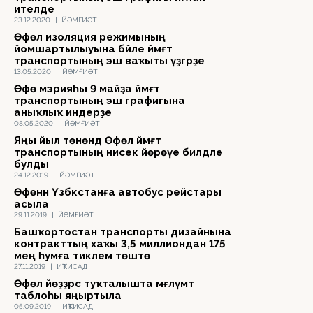
ителде
23.12.2020
|
ЙӘМҒИӘТ
Өфөлә изоляция режимының
йомшартылыуына бәйле йәмәғәт
транспортының эш ваҡыты үҙгәрҙе
13.05.2020
|
ЙӘМҒИӘТ
Өфө мэрияһы 9 майҙа йәмәғәт
транспортының эш графигына
аныҡлыҡ индерҙе
08.05.2020
|
ЙӘМҒИӘТ
Яңы йыл төнөндә Өфөлә йәмәғәт
транспортының нисек йөрөүе билдәле
булды
24.12.2019
|
ЙӘМҒИӘТ
Өфөнән Үзбәкстанға автобус рейстары
асыла
29.11.2019
|
ЙӘМҒИӘТ
Башҡортостан транспорты дизайнына
контракттың хаҡы 3,5 миллиондан 175
мең һумға тиклем төштө
27.11.2019
|
ИҠТИСАД
Өфөлә йөҙҙәрсә туҡталышта мәғлүмәт
таблоһы яңыртыла
05.09.2019
|
ИҠТИСАД