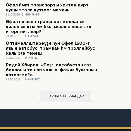
Өфөлә йәмәғәт транспорты хәрәкәтен дүрт
ҡушымтала күҙәтергә мөмкин
31.10.2018
|
ЙӘМҒИӘТ
Өфөлә ни өсөн транспорт коллапсы
килеп сыҡты һәм был мәсьәләне нисек хәл
итергә ниәтләнәләр?
24.10.2018
|
ИҠТИСАД
Оптималләштереүҙән һуң Өфөлә 1600-гә
яҡын автобус, трамвай һәм троллейбус
ҡалырға тейеш
22.10.2018
|
ЙӘМҒИӘТ
Радий Хәбиров: «Беҙгә, автобустан газ
баллоны төшөп ҡалып, фажиғә булғанын
көтөргәме?»
22.10.2018
|
ЙӘМҒИӘТ
БАРЛЫҠ МАТЕРИАЛДАР