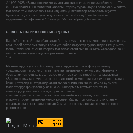
© 1992-2026 «Башинформ» мәғлүмәт агентлығы» акционерҙар йәмғиәте. ТУ
02-01609 һанлы киң мәғлүмәт сараһын теркәү тураһындағы таныҡлыҡ Элемтә,
мәғлүмәт технологиялары һәм киң коммуникациялар өлкәһендә күҙәтеү
буйынса федераль хеҙмәттең Башҡортостан Республикаһы буйынса
идаралығы тарафынан 2017 йылдың 25 сентябрендә бирелгән.
Об использовании персональных данных
Bashinform.ru сайтында баҫылған бөтә мәғлүмәттәр һәм мәҡәләләр халыҡ-ара
һәм Рәсәй авторлыҡ хоҡуғы һәм уға бәйле хоҡуҡтар тураһындағы ҡануниәте
менән яҡланған. «Башинформ» мәғлүмәт агентлығының бөтә хәбәрҙәре лә 18
йәштән өлкән ҡулланыусыларға тәғәйенләнгән.
18+
Мәҡәләләрҙе күсереп баҫҡанда, йә уларҙы өлөшләтә файҙаланғанда
«Башинформ» мәғлүмәт агентлығына һылтанма яһау мотлаҡ. Интернет-
баҫмалар һәм социаль селтәрҙәр өсөн тура актив гиперһылтанма мотлаҡ.
«Башинформ» мәғлүмәт агентлығы логотибын мәҡәләләрҙе күсереп алғанда
йәки цитаталар килтергәндә агентлыҡҡа һылтанма менән бәйле булмаған
маҡсаттарҙа файҙаланыу өсөн «Башинформ» мәғлүмәт агентлығы
акционерҙар йәмғиәтенең яҙма рөхсәте кәрәк.
«Башинформ» мәғлүмәт агентлығы логотибын ҡулланыу, сайттағы
мәғлүмәттәрҙе һылтанма менән күсереп баҫыу һәм өлөшләтә ҡулланыу
осраҡтарынан тыш, акционерҙар йәмғиәтенең яҙма ризалығы менән генә
рөхсәт ителә.