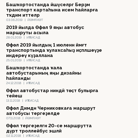
Башҡортостанда йәшәүселәргә Берҙәм
транспорт картаһына исем һайларға
тәҡдим иттеләр
03.06.2019
|
ЙӘМҒИӘТ
2019 йылда Өфөлә 9 яңы автобус
маршруты асыла
28.01.2019
|
ИҠТИСАД
Өфөлә 2019 йылдың 1 июленән йәмәғәт
транспортында ҡулаҡсаһыҙ иҫәпләшеүҙе
индереү күҙаллана
25.01.2019
|
ИҠТИСАД
Башҡортостанда ҡала
автобустарының яңы дизайны
һайланды
24.12.2018
|
ИҠТИСАД
Өфөлә автобустар ниндәй төҫтә булырға
тейеш
13.11.2018
|
ИҠТИСАД
Өфөлә Димдән Черниковкаға маршрут
автобусы тергеҙелде
07.11.2018
|
ЙӘМҒИӘТ
Өфөлә тергеҙелгән 20-се маршрутта
дүрт троллейбус эшләй
02.11.2018
|
ИҠТИСАД