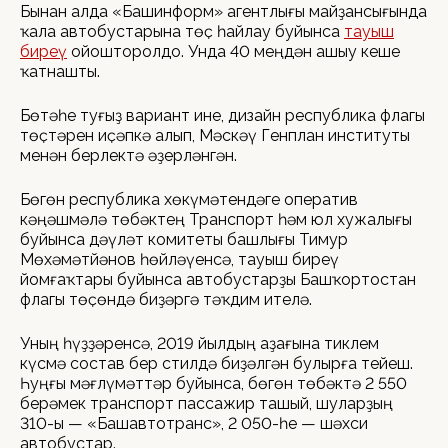
Бынан алда «Башинформ» агентлығы майҙансығында
ҡала автобустарына төҫ һайлау буйынса
тауыш
биреү
ойошторолдо. Унда 40 меңдән ашыу кеше
ҡатнашты.
Бөтәһе туғыҙ вариант ине, дизайн республика флагы
төҫтәрен иҫәпкә алып, Мәскәү Генплан институты
менән берлектә әҙерләнгән.
Бөгөн республика хөкүмәтендәге оператив
кәңәшмәлә төбәктең Транспорт һәм юл хужалығы
буйынса дәүләт комитеты башлығы Тимур
Мөхәмәтйәнов һөйләүенсә, тауыш биреү
йомғаҡтары буйынса автобустарҙы Башҡортостан
флагы төҫөндә биҙәргә тәҡдим ителә.
Уның һүҙҙәренсә, 2019 йылдың аҙағына тиклем
күсмә состав бер стилдә биҙәлгән булырға тейеш.
Һуңғы мәғлүмәттәр буйынса, бөгөн төбәктә 2 550
берәмек транспорт пассажир ташый, шуларҙың
310-ы — «Башавтотранс», 2 050-һе — шәхси
автобустар.