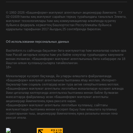
© 1992-2026 «Башинформ» мәғлүмәт агентлығы» акционерҙар йәмғиәте. ТУ
02-01609 һанлы киң мәғлүмәт сараһын теркәү тураһындағы таныҡлыҡ Элемтә,
мәғлүмәт технологиялары һәм киң коммуникациялар өлкәһендә күҙәтеү
буйынса федераль хеҙмәттең Башҡортостан Республикаһы буйынса
идаралығы тарафынан 2017 йылдың 25 сентябрендә бирелгән.
Об использовании персональных данных
Bashinform.ru сайтында баҫылған бөтә мәғлүмәттәр һәм мәҡәләләр халыҡ-ара
һәм Рәсәй авторлыҡ хоҡуғы һәм уға бәйле хоҡуҡтар тураһындағы ҡануниәте
менән яҡланған. «Башинформ» мәғлүмәт агентлығының бөтә хәбәрҙәре лә 18
йәштән өлкән ҡулланыусыларға тәғәйенләнгән.
18+
Мәҡәләләрҙе күсереп баҫҡанда, йә уларҙы өлөшләтә файҙаланғанда
«Башинформ» мәғлүмәт агентлығына һылтанма яһау мотлаҡ. Интернет-
баҫмалар һәм социаль селтәрҙәр өсөн тура актив гиперһылтанма мотлаҡ.
«Башинформ» мәғлүмәт агентлығы логотибын мәҡәләләрҙе күсереп алғанда
йәки цитаталар килтергәндә агентлыҡҡа һылтанма менән бәйле булмаған
маҡсаттарҙа файҙаланыу өсөн «Башинформ» мәғлүмәт агентлығы
акционерҙар йәмғиәтенең яҙма рөхсәте кәрәк.
«Башинформ» мәғлүмәт агентлығы логотибын ҡулланыу, сайттағы
мәғлүмәттәрҙе һылтанма менән күсереп баҫыу һәм өлөшләтә ҡулланыу
осраҡтарынан тыш, акционерҙар йәмғиәтенең яҙма ризалығы менән генә
рөхсәт ителә.