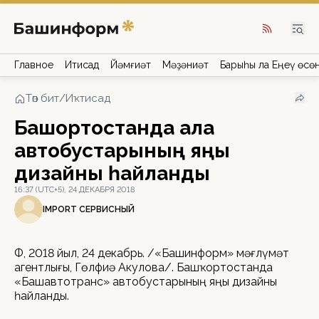
Главное
Иҡтисад
Йәмғиәт
Мәҙәниәт
Барыһы ла Еңеү өсө
Төп бит
/
Иҡтисад
Башҡортостанда ҡала
автобустарының яңы
дизайны һайланды
16:37 (UTC+5), 24 ДЕКАБРЯ 2018
IMPORT СЕРВИСНЫЙ
ӨФӨ, 2018 йыл, 24 декабрь. /«Башинформ» мәғлүмәт
агентлығы, Гөлфиә Акулова/. Башҡортостанда
«Башавтотранс» автобустарының яңы дизайны
һайланды.