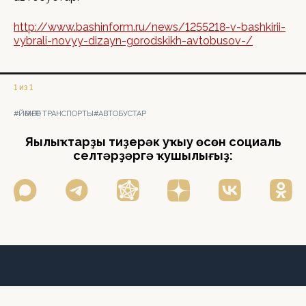
http://www.bashinform.ru/news/1255218-v-bashkirii-
vybrali-novyy-dizayn-gorodskikh-avtobusov-/
1 из 1
#ЙӘМӘҒӘТ ТРАНСПОРТЫ
#АВТОБУСТАР
Яңылыҡтарҙы тиҙерәк уҡыу өсөн социаль
селтәрҙәргә ҡушылығыҙ: