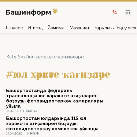
Главное
Иҡтисад
Йәмғиәт
Мәҙәниәт
Барыһы ла Еңеү өсө
Төп бит
/
юл хәрәкәте ҡағиҙәләре
#юл хәрәкәте ҡағиҙәләре
Башҡортостанда федераль
трассаларҙа юл хәрәкәте ҡағиҙәләрен
боҙоуҙы фотовидеотеркәү камералары
ҡуйыла
15.07.2021
|
ЙӘМҒИӘТ
Башҡортостан юлдарында 115 юл
хәрәкәте ҡағиҙәләрен боҙоуҙы
фотовидеотеркәү комплексы ҡуйылды
14.04.2020
|
ЙӘМҒИӘТ