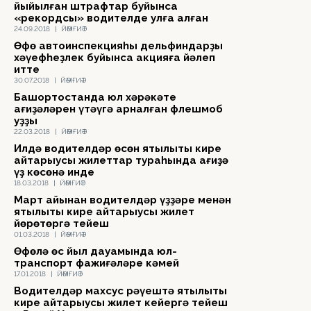
йыйылған штрафтар буйынса
«рекордсы» водителде ҡулға алған
24.09.2018
|
ЙӘМҒИӘТ
Өфө автоинспекцияһы дельфиндарҙы
хәүефһеҙлек буйынса акцияға йәлеп
итте
30.07.2018
|
ЙӘМҒИӘТ
Башҡортостанда юл хәрәкәте
ҡағиҙәләрен үтәүгә арналған флешмоб
уҙҙы
22.03.2018
|
ЙӘМҒИӘТ
Илдә водителдәр өсөн яҡтылыҡты кире
ҡайтарыусы жилеттар тураһында ҡағиҙә
үҙ көсөнә инде
18.03.2018
|
ЙӘМҒИӘТ
Март айынан водителдәр үҙҙәре менән
яҡтылыҡты кире ҡайтарыусы жилет
йөрөтөргә тейеш
01.03.2018
|
ЙӘМҒИӘТ
Өфөлә өс йыл дауамында юл-
транспорт фажиғәләре кәмей
17.01.2018
|
ЙӘМҒИӘТ
Водителдәр махсус рәүештә яҡтылыҡты
кире ҡайтарыусы жилет кейергә тейеш