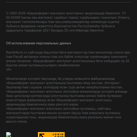
© 1992-2026 «Башинформ» мәғлүмәт агентлығы» акционерҙар йәмғиәте. ТУ
02-01609 һанлы киң мәғлүмәт сараһын теркәү тураһындағы таныҡлыҡ Элемтә,
мәғлүмәт технологиялары һәм киң коммуникациялар өлкәһендә күҙәтеү
буйынса федераль хеҙмәттең Башҡортостан Республикаһы буйынса
идаралығы тарафынан 2017 йылдың 25 сентябрендә бирелгән.
Об использовании персональных данных
Bashinform.ru сайтында баҫылған бөтә мәғлүмәттәр һәм мәҡәләләр халыҡ-ара
һәм Рәсәй авторлыҡ хоҡуғы һәм уға бәйле хоҡуҡтар тураһындағы ҡануниәте
менән яҡланған. «Башинформ» мәғлүмәт агентлығының бөтә хәбәрҙәре лә 18
йәштән өлкән ҡулланыусыларға тәғәйенләнгән.
18+
Мәҡәләләрҙе күсереп баҫҡанда, йә уларҙы өлөшләтә файҙаланғанда
«Башинформ» мәғлүмәт агентлығына һылтанма яһау мотлаҡ. Интернет-
баҫмалар һәм социаль селтәрҙәр өсөн тура актив гиперһылтанма мотлаҡ.
«Башинформ» мәғлүмәт агентлығы логотибын мәҡәләләрҙе күсереп алғанда
йәки цитаталар килтергәндә агентлыҡҡа һылтанма менән бәйле булмаған
маҡсаттарҙа файҙаланыу өсөн «Башинформ» мәғлүмәт агентлығы
акционерҙар йәмғиәтенең яҙма рөхсәте кәрәк.
«Башинформ» мәғлүмәт агентлығы логотибын ҡулланыу, сайттағы
мәғлүмәттәрҙе һылтанма менән күсереп баҫыу һәм өлөшләтә ҡулланыу
осраҡтарынан тыш, акционерҙар йәмғиәтенең яҙма ризалығы менән генә
рөхсәт ителә.