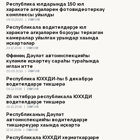
Республика юлдарында 150 юл
хәрәкәте ҡағиҙәләрен фотовидеотеркәү
комплексы ҡуйылды
09.01.2020
|
ЙӘМҒИӘТ
Республикала водителдәрҙе юл
хәрәкәте ҡағиҙәләрен боҙоуҙы теркәгән
камералар ҡуйылған урындар хаҡында
иҫкәртәләр
24.12.2019
|
ЙӘМҒИӘТ
Өфөнөң Дәүләт автоинспекцияһы
күләмле иҫкәртеү сараһы тураһында
иғлан итте
20.05.2019
|
ЙӘМҒИӘТ
Республика ЮХХДИ-һы 5 декабрҙә
водителдәрҙе тикшерә
05.12.2018
|
ЙӘМҒИӘТ
26 октябрҙә республикала ЮХХДИ
водителдәрҙе тикшерә
26.10.2018
|
ЙӘМҒИӘТ
Республиканың Дәүләт
автоинспекцияһы водителдәрҙе
тикшереүҙәр хаҡында иҫкәртә
12.10.2018
|
ЙӘМҒИӘТ
Республикала ЮХХДИ хеҙмәткәрҙәре