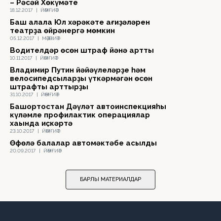
– Рәсәй Хөкүмәте
18.12.2017
|
ЙӘМҒИӘТ
Баш ҡалала Юл хәрәкәте ҡағиҙәләрен
театрҙа өйрәнергә мөмкин
05.12.2017
|
МӘҘӘНИӘТ
Водителдәр өсөн штраф йәнә артты
10.11.2017
|
ЙӘМҒИӘТ
Владимир Путин йәйәүлеләрҙе һәм
велосипедсыларҙы үткәрмәгән өсөн
штрафты арттырҙы
31.10.2017
|
ЙӘМҒИӘТ
Башҡортостан Дәүләт автоинспекцияһы
күләмле профилактик операциялар
хаҡында иҫкәртә
23.10.2017
|
ЙӘМҒИӘТ
Өфөлә балалар автомәктәбе асылды
20.09.2017
|
ЙӘМҒИӘТ
БАРЛЫҠ МАТЕРИАЛДАР