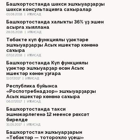
Башҡортостанда шәхси эшҡыуарҙарҙы
шәхси консультацияға саҡыралар
01.08.2018
|
ИҠТИСАД
Башҡортостанда халыҡтың 36% үҙ эшен
асырға хыяллана
28.05.2018
|
ИҠТИСАД
Төбәктең күп функциялы үҙәктәре
эшҡыуарҙарҙы Асыҡ ишектәр көнөнә
саҡыра
07.02.2018
|
ИҠТИСАД
Башҡортостанда Күп функциялы
үҙәктәр эшҡыуарҙар өсөн Асыҡ
ишектәр көнөн уҙғара
11.07.2017
|
ИҠТИСАД
Республика буйынса
«Роспотребнадзор» эшҡыуарҙарҙы
Асыҡ ишектәр көнөнә саҡыра
06.07.2017
|
ИҠТИСАД
Башҡортостанда такси
эшмәкәрлегенә 12 меңенсе рөхсәт
бирелде
31.05.2017
|
ИҠТИСАД
Башҡортостан эшҡыуарҙарын
«Төбәктәр — тотороҡло үҫеш»