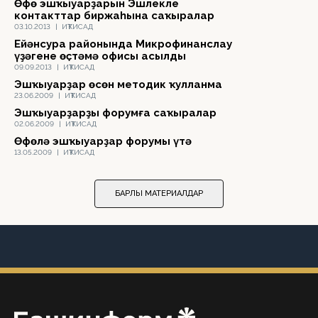
Өфө эшҡыуарҙарын Эшлекле
контакттар биржаһына саҡыралар
03.10.2013
|
ИҠТИСАД
Ейәнсура районында Микрофинанслау
үҙәгенең өҫтәмә офисы асылды
09.09.2013
|
ИҠТИСАД
Эшҡыуарҙар өсөн методик ҡулланма
23.06.2009
|
ИҠТИСАД
Эшҡыуарҙарҙы форумға саҡыралар
02.06.2009
|
ИҠТИСАД
Өфөлә эшҡыуарҙар форумы үтә
13.05.2009
|
ИҠТИСАД
БАРЛЫҠ МАТЕРИАЛДАР