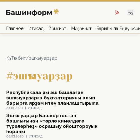
Главное
Иҡтисад
Йәмғиәт
Мәҙәниәт
Барыһы ла Еңеү өсө
Төп бит
/
эшҡыуарҙар
#эшҡыуарҙар
Республикала яңы эш башлаған
эшҡыуарҙарға бухгалтерияны алып
барырға ярҙам итеү планлаштырыла
23.10.2020
|
ИҠТИСАД
Эшҡыуарҙар Башҡортостан
башлығынан «төрлө кимәлдәге
түрәләрһеҙ» осрашыу ойоштороуын
һораны
05.03.2020
|
ИҠТИСАД