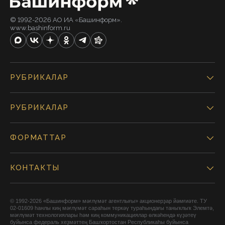
© 1992-2026 АО ИА «Башинформ».
www.bashinform.ru
РУБРИКАЛАР
РУБРИКАЛАР
ФОРМАТТАР
КОНТАКТЫ
© 1992-2026 «Башинформ» мәғлүмәт агентлығы» акционерҙар йәмғиәте. ТУ
02-01609 һанлы киң мәғлүмәт сараһын теркәү тураһындағы таныҡлыҡ Элемтә,
мәғлүмәт технологиялары һәм киң коммуникациялар өлкәһендә күҙәтеү
буйынса федераль хеҙмәттең Башҡортостан Республикаһы буйынса