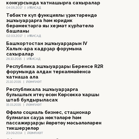
конкурсында ҡатнашырға саҡыралар
04.05.2017
|
ИҠТИСАД
Төбәктең күп функциялы үҙәктәрендә
эшҡыуарҙарға һәм юридик
берәмектәргә яңы хеҙмәт күрһәтелә
башланы
02.03.2017
|
ИҠТИСАД
Башҡортостан эшҡыуарҙарын IV
Халыҡ-ара кадрҙар форумына
саҡыралар
26.10.2015
|
ИҠТИСАД
Республика эшҡыуарҙары Беренсе R2R
форумында алдан теркәлмәйенсә
ҡатнаша ала
21.10.2015
|
ЙӘМҒИӘТ
Республикала эшҡыуарҙарға
булышлыҡ итеү өсөн Көрсөккә ҡаршы
штаб булдырыласаҡ
15.01.2015
|
ЙӘМҒИӘТ
Өфөлә социаль бизнес, стационар
булмаған сауҙа нөктәләре һәм
пассажирҙарҙы йөрөтөү мәсьәләләрен
тикшерҙеләр
23.09.2014
|
ЙӘМҒИӘТ