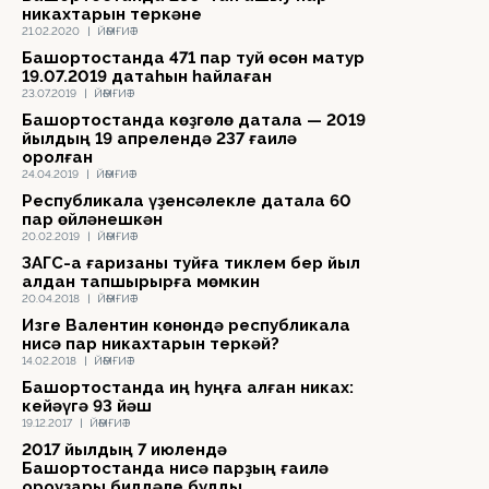
никахтарын теркәне
21.02.2020
|
ЙӘМҒИӘТ
Башҡортостанда 471 пар туй өсөн матур
19.07.2019 датаһын һайлаған
23.07.2019
|
ЙӘМҒИӘТ
Башҡортостанда көҙгөлө датала — 2019
йылдың 19 апрелендә 237 ғаилә
ҡоролған
24.04.2019
|
ЙӘМҒИӘТ
Республикала үҙенсәлекле датала 60
пар өйләнешкән
20.02.2019
|
ЙӘМҒИӘТ
ЗАГС-ҡа ғаризаны туйға тиклем бер йыл
алдан тапшырырға мөмкин
20.04.2018
|
ЙӘМҒИӘТ
Изге Валентин көнөндә республикала
нисә пар никахтарын теркәй?
14.02.2018
|
ЙӘМҒИӘТ
Башҡортостанда иң һуңға ҡалған никах:
кейәүгә 93 йәш
19.12.2017
|
ЙӘМҒИӘТ
2017 йылдың 7 июлендә
Башҡортостанда нисә парҙың ғаилә
ҡороуҙары билдәле булды