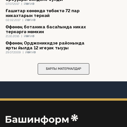
07.07.2017
|
ЙӘМҒИӘТ
Ғашиҡтар көнөндә төбәктә 72 пар
никахтарын теркәй
02.02.2017
|
ЙӘМҒИӘТ
Өфөнөң ботаника баҡсаһында никах
теркәргә мөмкин
21.10.2016
|
ЙӘМҒИӘТ
Өфөнөң Орджоникидзе районында
ярты йылда 12 игеҙәк тыуҙы
29.07.2009
|
ЙӘМҒИӘТ
БАРЛЫҠ МАТЕРИАЛДАР