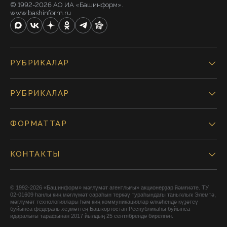
© 1992-2026 АО ИА «Башинформ».
www.bashinform.ru
РУБРИКАЛАР
РУБРИКАЛАР
ФОРМАТТАР
КОНТАКТЫ
© 1992-2026 «Башинформ» мәғлүмәт агентлығы» акционерҙар йәмғиәте. ТУ
02-01609 һанлы киң мәғлүмәт сараһын теркәү тураһындағы таныҡлыҡ Элемтә,
мәғлүмәт технологиялары һәм киң коммуникациялар өлкәһендә күҙәтеү
буйынса федераль хеҙмәттең Башҡортостан Республикаһы буйынса
идаралығы тарафынан 2017 йылдың 25 сентябрендә бирелгән.