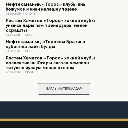
Нефтекаманың «Торос» клубы яңы
һөжүмсе менән килешеү төҙөнө
03.06.2015
|
СПОРТ
Рөстәм Хәмитов «Торос» хоккей клубы
уйынсылары һәм тренерҙары менән
осрашты
28.04.2015
|
СПОРТ
Нефтекаманың «Торос»ы Братина
кубогына лайыҡ булды
24.04.2015
|
СПОРТ
Рөстәм Хәмитов «Торос» хоккей клубы
коллективын Юғары лигала чемпион
титулын яулауы менән ҡотланы
26.04.2012
|
СӘЙӘСӘТ
БАРЛЫҠ МАТЕРИАЛДАР