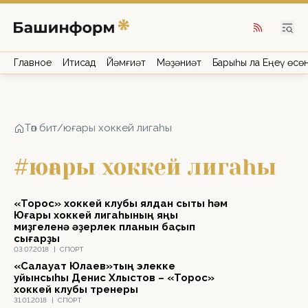
Главное
Иҡтисад
Йәмғиәт
Мәҙәниәт
Барыһы ла Еңеү өсө
Төп бит
/
юғары хоккей лигаһы
#юғары хоккей лигаһы
«Торос» хоккей клубы ялдан сыҡты һәм
Юғары хоккей лигаһының яңы
миҙгеленә әҙерлек планын баҫып
сығарҙы
03.07.2018
|
СПОРТ
«Салауат Юлаев»тың элекке
уйынсыһы Денис Хлыстов – «Торос»
хоккей клубы тренеры
31.01.2018
|
СПОРТ