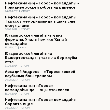
Нефтекаманың «Торос» командаһы –
Прикамье хоккей кубогында икенсе
24.08.2017
|
СПОРТ
Нефтекаманың «Торос» командаһы
Тарасов мемориалында ышаныслы
еңеү яуланы
07.08.2017
|
СПОРТ
Юғары хоккей лигаһының яңы
форматы: Учалы һәм ике Ҡытай
командаһы
12.07.2017
|
СПОРТ
Юғары хоккей лигаһына
Башҡортостандың тағы ла бер клубы
үтте
31.05.2017
|
СПОРТ
Аркадий Андреев – «Торос» хоккей
клубының баш тренеры
04.05.2017
|
СПОРТ
Нефтекаманың «Торос»
командаһында — яңы етәкселек
18.04.2017
|
СПОРТ
Нефтекаманың «Торос» командаһы
Саровта еңде
03.02.2017
|
СПОРТ