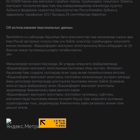
02-01609 һанлы киң мәғлүмәт сараһын теркәү тураһындағы таныҡлыҡ Элемтә,
мәғлүмәт технологиялары һәм киң коммуникациялар өлкәһендә күҙәтеү
буйынса федераль хеҙмәттең Башҡортостан Республикаһы буйынса
идаралығы тарафынан 2017 йылдың 25 сентябрендә бирелгән.
Об использовании персональных данных
Bashinform.ru сайтында баҫылған бөтә мәғлүмәттәр һәм мәҡәләләр халыҡ-ара
һәм Рәсәй авторлыҡ хоҡуғы һәм уға бәйле хоҡуҡтар тураһындағы ҡануниәте
менән яҡланған. «Башинформ» мәғлүмәт агентлығының бөтә хәбәрҙәре лә 18
йәштән өлкән ҡулланыусыларға тәғәйенләнгән.
18+
Мәҡәләләрҙе күсереп баҫҡанда, йә уларҙы өлөшләтә файҙаланғанда
«Башинформ» мәғлүмәт агентлығына һылтанма яһау мотлаҡ. Интернет-
баҫмалар һәм социаль селтәрҙәр өсөн тура актив гиперһылтанма мотлаҡ.
«Башинформ» мәғлүмәт агентлығы логотибын мәҡәләләрҙе күсереп алғанда
йәки цитаталар килтергәндә агентлыҡҡа һылтанма менән бәйле булмаған
маҡсаттарҙа файҙаланыу өсөн «Башинформ» мәғлүмәт агентлығы
акционерҙар йәмғиәтенең яҙма рөхсәте кәрәк.
«Башинформ» мәғлүмәт агентлығы логотибын ҡулланыу, сайттағы
мәғлүмәттәрҙе һылтанма менән күсереп баҫыу һәм өлөшләтә ҡулланыу
осраҡтарынан тыш, акционерҙар йәмғиәтенең яҙма ризалығы менән генә
рөхсәт ителә.