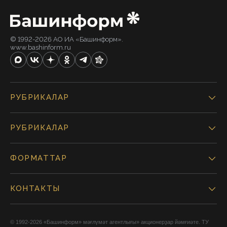
© 1992-2026 АО ИА «Башинформ».
www.bashinform.ru
РУБРИКАЛАР
РУБРИКАЛАР
ФОРМАТТАР
КОНТАКТЫ
© 1992-2026 «Башинформ» мәғлүмәт агентлығы» акционерҙар йәмғиәте. ТУ