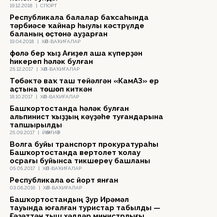
19.12.2018
|
СПОРТ
Республикала балалар баҡсаһында
тәрбиәсе ҡайнар һыулы кәстрүлде
баланың өҫтөнә ауҙарған
19.04.2018
|
ХӘЛ-ВАҠИҒАЛАР
Өфөлә бер ҡыҙ Ағиҙел аша күперҙән
һикереп һәләк булған
25.12.2017
|
ХӘЛ-ВАҠИҒАЛАР
Төбәктә ваҡ таш тейәлгән «КамАЗ» ер
аҫтына төшөп киткән
18.10.2017
|
ХӘЛ-ВАҠИҒАЛАР
Башҡортостанда һәләк булған
альпинист ҡыҙҙың кәүҙәһе туғандарына
тапшырылды
25.09.2017
|
ЙӘМҒИӘТ
Волга буйы транспорт прокуратураһы
Башҡортостанда вертолет ҡолау
осрағы буйынса тикшереү башланы
05.05.2017
|
ХӘЛ-ВАҠИҒАЛАР
Республикала өс йорт янған
03.06.2016
|
ХӘЛ-ВАҠИҒАЛАР
Башҡортостандың Ҙур Ирәмәл
тауында юғалған туристар табылды —
Ғәҙәттән тыш хәлдәр министрлығы