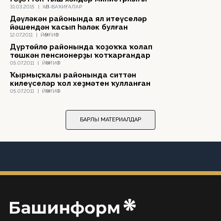
31.03.2015
|
ХӘЛ-ВАҠИҒАЛАР
Дәүләкән районында ял итеүселәр
йәшендән ҡасып һәләк булған
12.07.2011
|
ЙӘМҒИӘТ
Дүртөйлө районында ҡоҙоҡҡа ҡолап
төшкән пенсионерҙы ҡотҡарғандар
05.07.2011
|
ЙӘМҒИӘТ
Ҡырмыҫҡалы районында ситтән
килеүселәр ҡол хеҙмәтен ҡулланған
05.07.2011
|
ЙӘМҒИӘТ
БАРЛЫҠ МАТЕРИАЛДАР