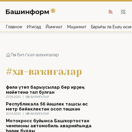
Главное
Иҡтисад
Йәмғиәт
Мәҙәниәт
Барыһы ла Еңеү өсө
Төп бит
/
хәл-ваҡиғалар
#хәл-ваҡиғалар
Өфөлә үтеп барыусылар бер ирҙең
мәйетенә тап булған
27.09.2021
|
ХӘЛ-ВАҠИҒАЛАР
Республикала 56 йәшлек ташсы өс
метр бейеклектән осоп төшкән
16.04.2021
|
ХӘЛ-ВАҠИҒАЛАР
Мотокросс буйынса Башҡортостан
чемпионы автомобиль аварияһында
һәләк булды