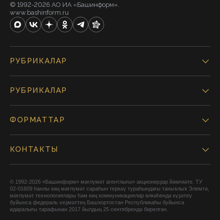
© 1992-2026 АО ИА «Башинформ».
www.bashinform.ru
РУБРИКАЛАР
РУБРИКАЛАР
ФОРМАТТАР
КОНТАКТЫ
© 1992-2026 «Башинформ» мәғлүмәт агентлығы» акционерҙар йәмғиәте. ТУ
02-01609 һанлы киң мәғлүмәт сараһын теркәү тураһындағы таныҡлыҡ Элемтә,
мәғлүмәт технологиялары һәм киң коммуникациялар өлкәһендә күҙәтеү
буйынса федераль хеҙмәттең Башҡортостан Республикаһы буйынса
идаралығы тарафынан 2017 йылдың 25 сентябрендә бирелгән.