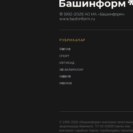
© 1992-2026 АО ИА «Башинформ».
www.bashinform.ru
РУБРИКАЛАР
ЙӘМҒИӘТ
СПОРТ
ИҠТИСАД
ХӘЛ-ВАҠИҒАЛАР
МӘҘӘНИӘТ
МӘҒАРИФ
© 1992-2026 «Башинформ» мәғлүмәт агентлығ
акционерҙар йәмғиәте. ТУ 02-01609 һанлы киң
мәғлүмәт сараһын теркәү тураһындағы таныҡл