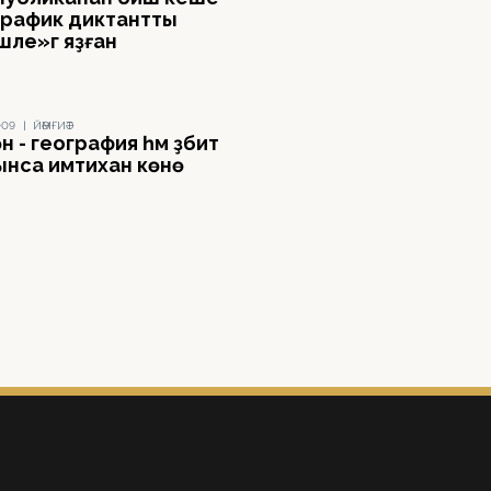
график диктантты
ле»гә яҙған
009
|
ЙӘМҒИӘТ
н - география һәм әҙәбиәт
ынса имтихан көнө