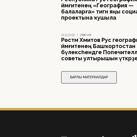
йәмғиәтенең «География —
балаларға» тигән яңы соци
проектына ҡушыла
21.11.2016
|
ЙӘМҒИӘТ
Рөстәм Хәмитов Рус географ
йәмғиәтенең Башҡортостан
бүлексәһендәге Попечител
советы ултырышын үткәрҙ
БАРЛЫҠ МАТЕРИАЛДАР