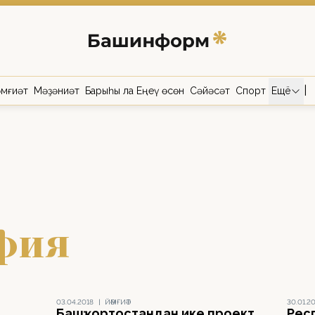
|
мғиәт
Мәҙәниәт
Барыһы ла Еңеү өсөн
Сәйәсәт
Спорт
Ещё
фия
03.04.2018
|
ЙӘМҒИӘТ
30.01.2
Башҡортостандан ике проект
Рес