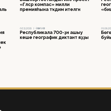
«Гәлсәр компас» милли
гео
аль
премияһына тәҡдим ителгән
«биш
02.11.2015
|
ЙӘМҒИӘТ
01.06.2
ия
Республикала 700-ҙән ашыу
Бөгө
кеше географик диктант яҙҙы
буй
лек
е