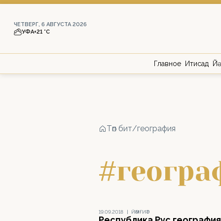
ЧЕТВЕРГ, 6 АВГУСТА 2026
УФА
+21 °С
Главное
Иҡтисад
Йә
Төп бит
/
география
#геогра
19.09.2018
|
ЙӘМҒИӘТ
Республика Рус география