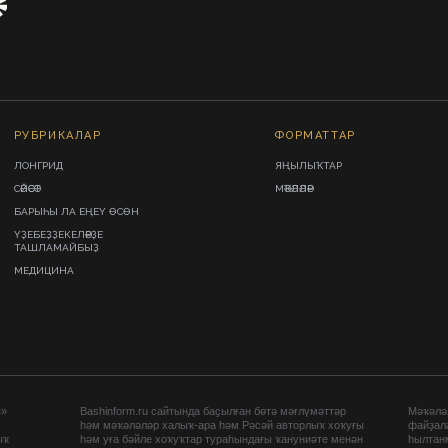
РУБРИКАЛАР
ФОРМАТТАР
ЛОНГРИД
ЯҢЫЛЫҠТАР
СӘЙӘСӘТ
МӘҠӘЛӘЛӘР
БАРЫҺЫ ЛА ЕҢЕҮ ӨСӨН
ҮҘЕБЕҘҘЕКЕЛӘРҘЕ
ТАШЛАМАЙБЫҘ
МЕДИЦИНА
ы»
Bashinform.ru сайтында баҫылған бөтә мәғлүмәттәр
Мәҡәләл
һәм мәҡәләләр халыҡ-ара һәм Рәсәй авторлыҡ хоҡуғы
файҙал
ыҡ
һәм уға бәйле хоҡуҡтар тураһындағы ҡануниәте менән
һылтан