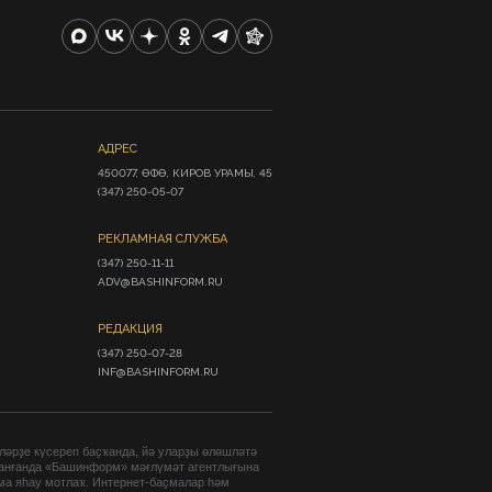
АДРЕС
450077, ӨФӨ, КИРОВ УРАМЫ, 45

(347) 250-05-07
РЕКЛАМНАЯ СЛУЖБА
(347) 250-11-11

ADV@BASHINFORM.RU
РЕДАКЦИЯ
(347) 250-07-28

INF@BASHINFORM.RU
әрҙе күсереп баҫҡанда, йә уларҙы өлөшләтә
анғанда «Башинформ» мәғлүмәт агентлығына
ма яһау мотлаҡ. Интернет-баҫмалар һәм