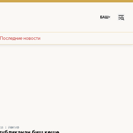
БАШ
Последние новости
018
|
ЙӘМҒИӘТ
публиканан биш кеше