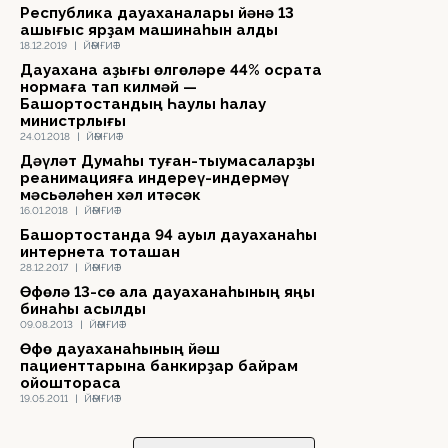
Республика дауаханалары йәнә 13
ашығыс ярҙам машинаһын алды
18.12.2019
|
ЙӘМҒИӘТ
Дауахана аҙығы өлгөләре 44% осраҡта
нормаға тап килмәй —
Башҡортостандың Һаулыҡ һаҡлау
министрлығы
24.01.2018
|
ЙӘМҒИӘТ
Дәүләт Думаһы туған-тыумасаларҙы
реанимацияға индереү-индермәү
мәсьәләһен хәл итәсәк
16.01.2018
|
ЙӘМҒИӘТ
Башҡортостанда 94 ауыл дауаханаһы
интернетҡа тоташҡан
28.12.2017
|
ЙӘМҒИӘТ
Өфөлә 13-сө ҡала дауаханаһының яңы
бинаһы асылды
09.08.2013
|
ЙӘМҒИӘТ
Өфө дауаханаһының йәш
пациенттарына банкирҙар байрам
ойошторасаҡ
19.05.2011
|
ЙӘМҒИӘТ