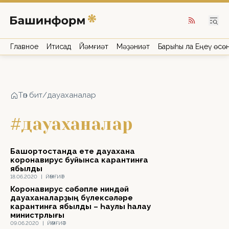
Главное
Иҡтисад
Йәмғиәт
Мәҙәниәт
Барыһы ла Еңеү өсө
Төп бит
/
дауаханалар
#дауаханалар
Башҡортостанда ете дауахана
коронавирус буйынса карантинға
ябылды
18.06.2020
|
ЙӘМҒИӘТ
Коронавирус сәбәпле ниндәй
дауаханаларҙың бүлексәләре
карантинға ябылды – Һаулыҡ һаҡлау
министрлығы
09.06.2020
|
ЙӘМҒИӘТ