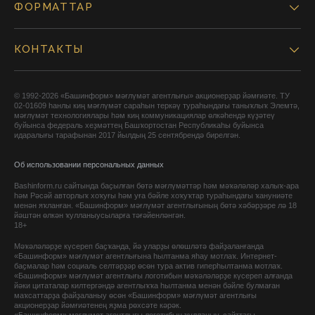
ФОРМАТТАР
КОНТАКТЫ
© 1992-2026 «Башинформ» мәғлүмәт агентлығы» акционерҙар йәмғиәте. ТУ
02-01609 һанлы киң мәғлүмәт сараһын теркәү тураһындағы таныҡлыҡ Элемтә,
мәғлүмәт технологиялары һәм киң коммуникациялар өлкәһендә күҙәтеү
буйынса федераль хеҙмәттең Башҡортостан Республикаһы буйынса
идаралығы тарафынан 2017 йылдың 25 сентябрендә бирелгән.
Об использовании персональных данных
Bashinform.ru сайтында баҫылған бөтә мәғлүмәттәр һәм мәҡәләләр халыҡ-ара
һәм Рәсәй авторлыҡ хоҡуғы һәм уға бәйле хоҡуҡтар тураһындағы ҡануниәте
менән яҡланған. «Башинформ» мәғлүмәт агентлығының бөтә хәбәрҙәре лә 18
йәштән өлкән ҡулланыусыларға тәғәйенләнгән.
18+
Мәҡәләләрҙе күсереп баҫҡанда, йә уларҙы өлөшләтә файҙаланғанда
«Башинформ» мәғлүмәт агентлығына һылтанма яһау мотлаҡ. Интернет-
баҫмалар һәм социаль селтәрҙәр өсөн тура актив гиперһылтанма мотлаҡ.
«Башинформ» мәғлүмәт агентлығы логотибын мәҡәләләрҙе күсереп алғанда
йәки цитаталар килтергәндә агентлыҡҡа һылтанма менән бәйле булмаған
маҡсаттарҙа файҙаланыу өсөн «Башинформ» мәғлүмәт агентлығы
акционерҙар йәмғиәтенең яҙма рөхсәте кәрәк.