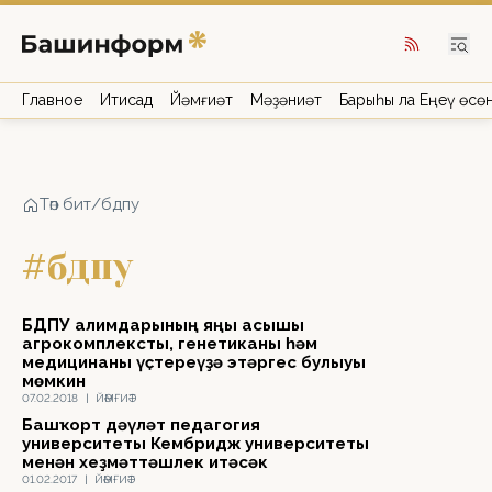
Главное
Иҡтисад
Йәмғиәт
Мәҙәниәт
Барыһы ла Еңеү өсө
Төп бит
/
бдпу
#бдпу
БДПУ ғалимдарының яңы асышы
агрокомплексты, генетиканы һәм
медицинаны үҫтереүҙә этәргес булыуы
мөмкин
07.02.2018
|
ЙӘМҒИӘТ
Башҡорт дәүләт педагогия
университеты Кембридж университеты
менән хеҙмәттәшлек итәсәк
01.02.2017
|
ЙӘМҒИӘТ