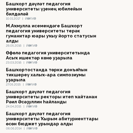
Башҡорт дәүләт педагогия
университеты үҙенең юбилейын
билдәләй
10.01.2017
|
ЙӘМҒИӘТ
М.Аҡмулла исемендәге Башҡорт
педагогия университеты терәк
гуманитар юғары уҡыу йорто статусын
алды
26.05.2016
|
ЙӘМҒИӘТ
Өфөлә педагогия университетында
Асыҡ ишектәр көнө уҙғарыла
23.03.2016
|
ЙӘМҒИӘТ
Башҡортостанда төрки донъяһын
тикшереү халыҡ-ара симпозиумы
уҙғарыла
27.05.2015
|
ЙӘМҒИӘТ
Башҡорт дәүләт педагогия
университеты ректоры итеп ҡайтанан
Рәил Әсәҙуллин һайланды
24.04.2015
|
ЙӘМҒИӘТ
Башҡорт дәүләт педагогия
университеты Ҡырым абитуриенттары
өсөн бюджет урындар алды
06.06.2014
|
ЙӘМҒИӘТ