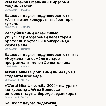
Рим Хәсәнов Өфөлә яңы йырҙарын
тәҡдим итәсәк
05.03.2014
|
МӘҘӘНИӘТ
Башҡорт дәүләт педуниверситеты -
«Алтын өкө» конкурсының Гран-при
хужаһы
28.02.2014
|
ЙӘМҒИӘТ
Республиканың өлкән синыф
уҡыусылары үҙҙәренең һәләттәрен
ораторлыҡ оҫталығы конкурсында
күрһәтә ала
20.02.2014
|
ЙӘМҒИӘТ
Башҡорт дәүләт педуниверситетының
«Кружева» ансамбле концерт
программаһы менән Сочиға юллана
05.02.2014
|
МӘҘӘНИӘТ
Айгөл Вәлиева донъяның иң матур 10
студенты иҫәбендә
28.01.2014
|
ЙӘМҒИӘТ
«World Miss University-2014» матурлыҡ
конкурсында Айгөл Вәлиеваға
интернет-тауыш биреүҙә ярҙам кәрәк
22.01.2014
|
ЙӘМҒИӘТ
Башҡорт дәүләт педагогия