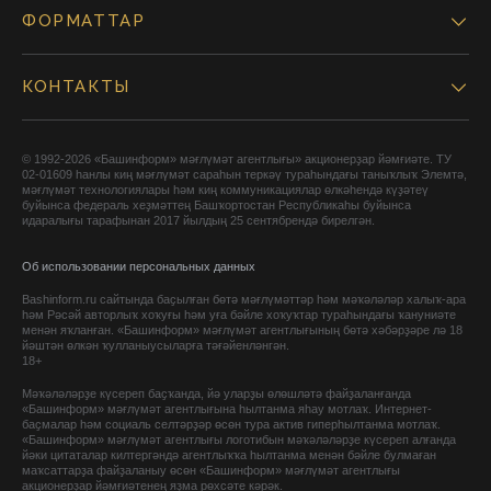
ФОРМАТТАР
КОНТАКТЫ
© 1992-2026 «Башинформ» мәғлүмәт агентлығы» акционерҙар йәмғиәте. ТУ
02-01609 һанлы киң мәғлүмәт сараһын теркәү тураһындағы таныҡлыҡ Элемтә,
мәғлүмәт технологиялары һәм киң коммуникациялар өлкәһендә күҙәтеү
буйынса федераль хеҙмәттең Башҡортостан Республикаһы буйынса
идаралығы тарафынан 2017 йылдың 25 сентябрендә бирелгән.
Об использовании персональных данных
Bashinform.ru сайтында баҫылған бөтә мәғлүмәттәр һәм мәҡәләләр халыҡ-ара
һәм Рәсәй авторлыҡ хоҡуғы һәм уға бәйле хоҡуҡтар тураһындағы ҡануниәте
менән яҡланған. «Башинформ» мәғлүмәт агентлығының бөтә хәбәрҙәре лә 18
йәштән өлкән ҡулланыусыларға тәғәйенләнгән.
18+
Мәҡәләләрҙе күсереп баҫҡанда, йә уларҙы өлөшләтә файҙаланғанда
«Башинформ» мәғлүмәт агентлығына һылтанма яһау мотлаҡ. Интернет-
баҫмалар һәм социаль селтәрҙәр өсөн тура актив гиперһылтанма мотлаҡ.
«Башинформ» мәғлүмәт агентлығы логотибын мәҡәләләрҙе күсереп алғанда
йәки цитаталар килтергәндә агентлыҡҡа һылтанма менән бәйле булмаған
маҡсаттарҙа файҙаланыу өсөн «Башинформ» мәғлүмәт агентлығы
акционерҙар йәмғиәтенең яҙма рөхсәте кәрәк.