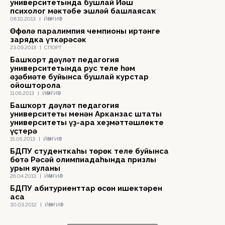
университетында бушлай Йәш
психолог мәктәбе эшләй башлаясаҡ
08.10.2013
|
ЙӘМҒИӘТ
Өфөлә паралимпия чемпионы иртәнге
зарядка үткәрәсәк
23.09.2013
|
СПОРТ
Башҡорт дәүләт педагогия
университетында рус теле һәм
әҙәбиәте буйынса бушлай курстар
ойошторола
11.06.2013
|
ЙӘМҒИӘТ
Башҡорт дәүләт педагогия
университеты менән Арканзас штаты
университеты үҙ-ара хеҙмәттәшлекте
үҫтерә
15.05.2013
|
ЙӘМҒИӘТ
БДПУ студенткаһы төрөк теле буйынса
бөтә Рәсәй олимпиадаһында призлы
урын яуланы
26.04.2013
|
ЙӘМҒИӘТ
БДПУ абитуриенттар өсөн ишектәрен
аса
30.03.2012
|
ЙӘМҒИӘТ