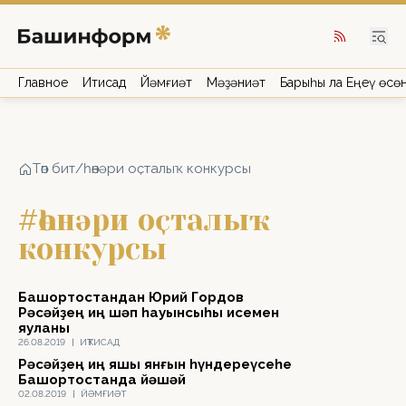
Главное
Иҡтисад
Йәмғиәт
Мәҙәниәт
Барыһы ла Еңеү өсө
Төп бит
/
һөнәри оҫталыҡ конкурсы
#һөнәри оҫталыҡ
конкурсы
Башҡортостандан Юрий Гордов
Рәсәйҙең иң шәп һауынсыһы исемен
яуланы
26.08.2019
|
ИҠТИСАД
Рәсәйҙең иң яҡшы янғын һүндереүсеһе
Башҡортостанда йәшәй
02.08.2019
|
ЙӘМҒИӘТ