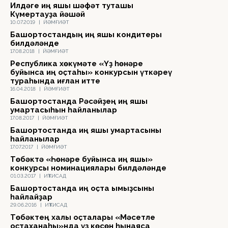
Илдәге иң яҡшы шәфҡәт туташы
Күмертауҙа йәшәй
10.07.2019
|
ЙӘМҒИӘТ
Башҡортостандың иң яҡшы кондитеры
билдәләнде
17.08.2018
|
ЙӘМҒИӘТ
Республика хөкүмәте «Үҙ һөнәре
буйынса иң оҫтаһы» конкурсын үткәреү
тураһында иғлан итте
16.04.2018
|
ЙӘМҒИӘТ
Башҡортостанда Рәсәйҙең иң яҡшы
умартасыһын һайланылар
17.08.2017
|
ЙӘМҒИӘТ
Башҡортостанда иң яҡшы умартасыны
һайланылар
17.07.2017
|
ЙӘМҒИӘТ
Төбәктә «Һөнәре буйынса иң яҡшы»
конкурсы номинациялары билдәләнде
01.03.2017
|
ИҠТИСАД
Башҡортостанда иң оҫта ҡымыҙсыны
һайлайҙар
29.06.2016
|
ИҠТИСАД
Төбәктең халыҡ оҫталары «Мәсетле
оҫтаханаһы»нда үҙ көсөн һынаясаҡ