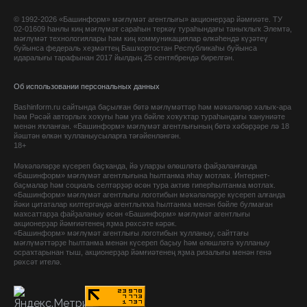
© 1992-2026 «Башинформ» мәғлүмәт агентлығы» акционерҙар йәмғиәте. ТУ
02-01609 һанлы киң мәғлүмәт сараһын теркәү тураһындағы таныҡлыҡ Элемтә,
мәғлүмәт технологиялары һәм киң коммуникациялар өлкәһендә күҙәтеү
буйынса федераль хеҙмәттең Башҡортостан Республикаһы буйынса
идаралығы тарафынан 2017 йылдың 25 сентябрендә бирелгән.
Об использовании персональных данных
Bashinform.ru сайтында баҫылған бөтә мәғлүмәттәр һәм мәҡәләләр халыҡ-ара
һәм Рәсәй авторлыҡ хоҡуғы һәм уға бәйле хоҡуҡтар тураһындағы ҡануниәте
менән яҡланған. «Башинформ» мәғлүмәт агентлығының бөтә хәбәрҙәре лә 18
йәштән өлкән ҡулланыусыларға тәғәйенләнгән.
18+
Мәҡәләләрҙе күсереп баҫҡанда, йә уларҙы өлөшләтә файҙаланғанда
«Башинформ» мәғлүмәт агентлығына һылтанма яһау мотлаҡ. Интернет-
баҫмалар һәм социаль селтәрҙәр өсөн тура актив гиперһылтанма мотлаҡ.
«Башинформ» мәғлүмәт агентлығы логотибын мәҡәләләрҙе күсереп алғанда
йәки цитаталар килтергәндә агентлыҡҡа һылтанма менән бәйле булмаған
маҡсаттарҙа файҙаланыу өсөн «Башинформ» мәғлүмәт агентлығы
акционерҙар йәмғиәтенең яҙма рөхсәте кәрәк.
«Башинформ» мәғлүмәт агентлығы логотибын ҡулланыу, сайттағы
мәғлүмәттәрҙе һылтанма менән күсереп баҫыу һәм өлөшләтә ҡулланыу
осраҡтарынан тыш, акционерҙар йәмғиәтенең яҙма ризалығы менән генә
рөхсәт ителә.