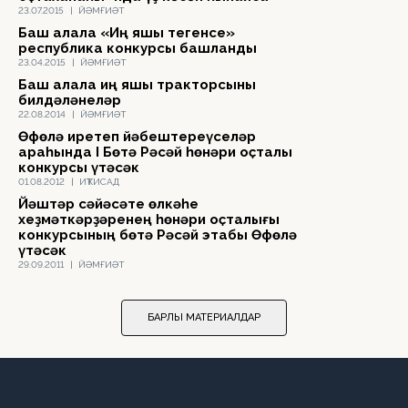
23.07.2015
|
ЙӘМҒИӘТ
Баш ҡалала «Иң яҡшы тегенсе»
республика конкурсы башланды
23.04.2015
|
ЙӘМҒИӘТ
Баш ҡалала иң яҡшы тракторсыны
билдәләнеләр
22.08.2014
|
ЙӘМҒИӘТ
Өфөлә иретеп йәбештереүселәр
араһында I Бөтә Рәсәй һөнәри оҫталыҡ
конкурсы үтәсәк
01.08.2012
|
ИҠТИСАД
Йәштәр сәйәсәте өлкәһе
хеҙмәткәрҙәренең һөнәри оҫталығы
конкурсының бөтә Рәсәй этабы Өфөлә
үтәсәк
29.09.2011
|
ЙӘМҒИӘТ
БАРЛЫҠ МАТЕРИАЛДАР