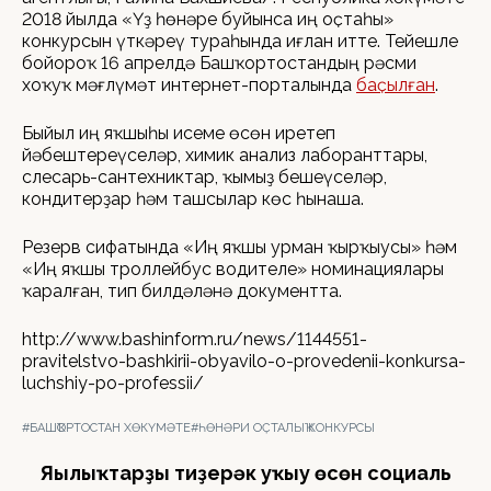
2018 йылда «Үҙ һөнәре буйынса иң оҫтаһы»
конкурсын үткәреү тураһында иғлан итте. Тейешле
бойороҡ 16 апрелдә Башҡортостандың рәсми
хоҡуҡ мәғлүмәт интернет-порталында
баҫылған
.
Быйыл иң яҡшыһы исеме өсөн иретеп
йәбештереүселәр, химик анализ лаборанттары,
слесарь-сантехниктар, ҡымыҙ бешеүселәр,
кондитерҙар һәм ташсылар көс һынаша.
Резерв сифатында «Иң яҡшы урман ҡырҡыусы» һәм
«Иң яҡшы троллейбус водителе» номинациялары
ҡаралған, тип билдәләнә документта.
http://www.bashinform.ru/news/1144551-
pravitelstvo-bashkirii-obyavilo-o-provedenii-konkursa-
luchshiy-po-professii/
#БАШҠОРТОСТАН ХӨКҮМӘТЕ
#ҺӨНӘРИ ОҪТАЛЫҠ КОНКУРСЫ
Яңылыҡтарҙы тиҙерәк уҡыу өсөн социаль