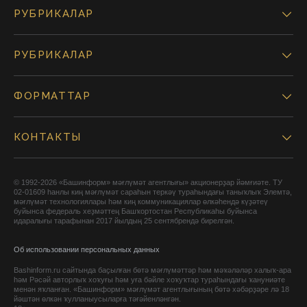
РУБРИКАЛАР
РУБРИКАЛАР
ФОРМАТТАР
КОНТАКТЫ
© 1992-2026 «Башинформ» мәғлүмәт агентлығы» акционерҙар йәмғиәте. ТУ
02-01609 һанлы киң мәғлүмәт сараһын теркәү тураһындағы таныҡлыҡ Элемтә,
мәғлүмәт технологиялары һәм киң коммуникациялар өлкәһендә күҙәтеү
буйынса федераль хеҙмәттең Башҡортостан Республикаһы буйынса
идаралығы тарафынан 2017 йылдың 25 сентябрендә бирелгән.
Об использовании персональных данных
Bashinform.ru сайтында баҫылған бөтә мәғлүмәттәр һәм мәҡәләләр халыҡ-ара
һәм Рәсәй авторлыҡ хоҡуғы һәм уға бәйле хоҡуҡтар тураһындағы ҡануниәте
менән яҡланған. «Башинформ» мәғлүмәт агентлығының бөтә хәбәрҙәре лә 18
йәштән өлкән ҡулланыусыларға тәғәйенләнгән.