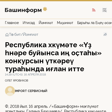
Главное
Иҡтисад
Йәмғиәт
Мәҙәниәт
Барыһы ла Еңеү өсө
Төп бит
/
Йәмғиәт
Республика хөкүмәте «Үҙ
һөнәре буйынса иң оҫтаһы»
конкурсын үткәреү
тураһында иғлан итте
14:29 (UTC+5), 16 АПРЕЛЯ 2018
ОЛЕГ ЯРОВИКОВ
IMPORT СЕРВИСНЫЙ
ӨФӨ, 2018 йыл, 16 апрель. /«Башинформ» мәғлүмәт
агентлығы, Галина Бахшиева/. Республика хөкүмәте