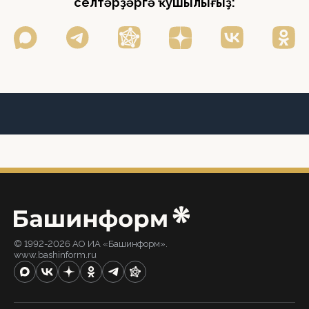
селтәрҙәргә ҡушылығыҙ:
© 1992-2026 АО ИА «Башинформ».
www.bashinform.ru