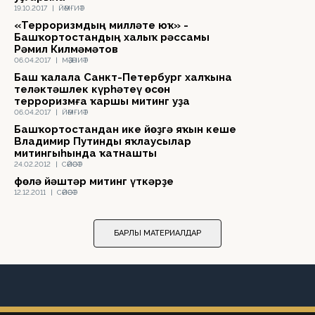
19.10.2017
|
ЙӘМҒИӘТ
«Терроризмдың милләте юҡ» -
Башҡортостандың халыҡ рәссамы
Рәмил Килмәмәтов
06.04.2017
|
МӘҘӘНИӘТ
Баш ҡалала Санкт-Петербург халҡына
теләктәшлек күрһәтеү өсөн
терроризмға ҡаршы митинг уҙа
06.04.2017
|
ЙӘМҒИӘТ
Башҡортостандан ике йөҙгә яҡын кеше
Владимир Путинды яҡлаусылар
митингыһында ҡатнашты
24.02.2012
|
СӘЙӘСӘТ
Өфөлә йәштәр митинг үткәрҙе
12.12.2011
|
СӘЙӘСӘТ
БАРЛЫҠ МАТЕРИАЛДАР