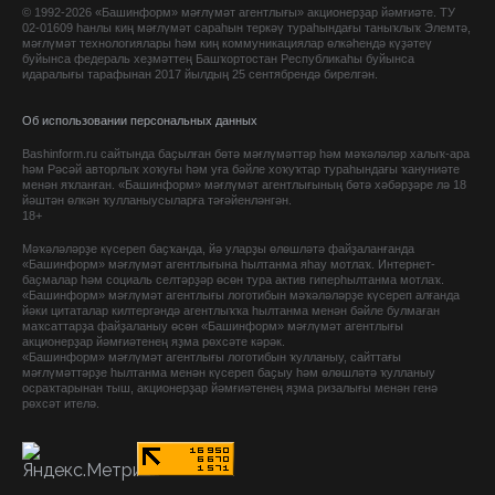
© 1992-2026 «Башинформ» мәғлүмәт агентлығы» акционерҙар йәмғиәте. ТУ
02-01609 һанлы киң мәғлүмәт сараһын теркәү тураһындағы таныҡлыҡ Элемтә,
мәғлүмәт технологиялары һәм киң коммуникациялар өлкәһендә күҙәтеү
буйынса федераль хеҙмәттең Башҡортостан Республикаһы буйынса
идаралығы тарафынан 2017 йылдың 25 сентябрендә бирелгән.
Об использовании персональных данных
Bashinform.ru сайтында баҫылған бөтә мәғлүмәттәр һәм мәҡәләләр халыҡ-ара
һәм Рәсәй авторлыҡ хоҡуғы һәм уға бәйле хоҡуҡтар тураһындағы ҡануниәте
менән яҡланған. «Башинформ» мәғлүмәт агентлығының бөтә хәбәрҙәре лә 18
йәштән өлкән ҡулланыусыларға тәғәйенләнгән.
18+
Мәҡәләләрҙе күсереп баҫҡанда, йә уларҙы өлөшләтә файҙаланғанда
«Башинформ» мәғлүмәт агентлығына һылтанма яһау мотлаҡ. Интернет-
баҫмалар һәм социаль селтәрҙәр өсөн тура актив гиперһылтанма мотлаҡ.
«Башинформ» мәғлүмәт агентлығы логотибын мәҡәләләрҙе күсереп алғанда
йәки цитаталар килтергәндә агентлыҡҡа һылтанма менән бәйле булмаған
маҡсаттарҙа файҙаланыу өсөн «Башинформ» мәғлүмәт агентлығы
акционерҙар йәмғиәтенең яҙма рөхсәте кәрәк.
«Башинформ» мәғлүмәт агентлығы логотибын ҡулланыу, сайттағы
мәғлүмәттәрҙе һылтанма менән күсереп баҫыу һәм өлөшләтә ҡулланыу
осраҡтарынан тыш, акционерҙар йәмғиәтенең яҙма ризалығы менән генә
рөхсәт ителә.