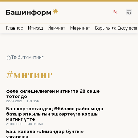
Главное
Иҡтисад
Йәмғиәт
Мәҙәниәт
Барыһы ла Еңеү өсө
Төп бит
/
митинг
#митинг
Өфөлә килешелмәгән митингта 28 кеше
тотолдо
22.04.2021
|
ЙӘМҒИӘТ
Башҡортостандың Әбйәлил районында
баҡыр ятҡылығын эшкәртеүгә ҡаршы
митинг үтте
21.09.2020
|
ИҠТИСАД
Баш ҡалала «Лимондар бунты»
уҙғарыла