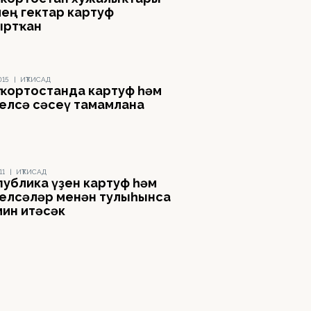
мең гектар картуф
ыртҡан
015
|
ИҠТИСАД
ҡортостанда картуф һәм
елсә сәсеү тамамлана
11
|
ИҠТИСАД
публика үҙен картуф һәм
елсәләр менән тулыһынса
мин итәсәк