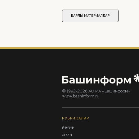
БАРЛЫҠ МАТЕРИАЛДАР
© 1992-2026 АО ИА «Башинформ».
www.bashinform.ru
РУБРИКАЛАР
ЙӘМҒИӘТ
СПОРТ