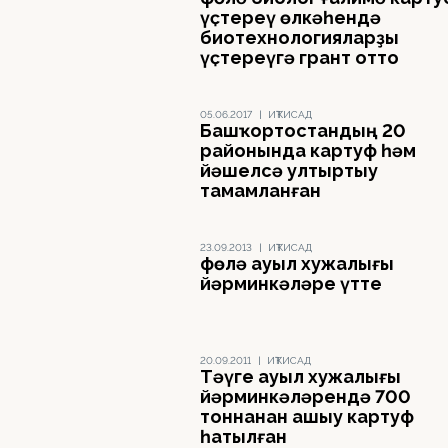
үҫтереү өлкәһендә
биотехнологияларҙы
үҫтереүгә грант отто
05.06.2017
|
ИҠТИСАД
Башҡортостандың 20
районында картуф һәм
йәшелсә ултыртыу
тамамланған
23.09.2013
|
ИҠТИСАД
Өфөлә ауыл хужалығы
йәрминкәләре үтте
20.09.2011
|
ИҠТИСАД
Тәүге ауыл хужалығы
йәрминкәләрендә 700
тоннанан ашыу картуф
һатылған