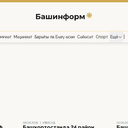
|
мғиәт
Мәҙәниәт
Барыһы ла Еңеү өсөн
Сәйәсәт
Спорт
Ещё
08.06.2018
|
ИҠТИСАД
01.06.2
ф
Башҡортостанда 24 район
Баш