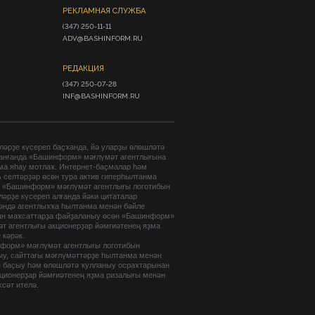
РЕКЛАМНАЯ СЛУЖБА
(347) 250-11-11

ADV@BASHINFORM.RU
РЕДАКЦИЯ
(347) 250-07-28

INF@BASHINFORM.RU
әрҙе күсереп баҫҡанда, йә уларҙы өлөшләтә
анғанда «Башинформ» мәғлүмәт агентлығына
ма яһау мотлаҡ. Интернет-баҫмалар һәм
 селтәрҙәр өсөн тура актив гиперһылтанма
. «Башинформ» мәғлүмәт агентлығы логотибын
әрҙе күсереп алғанда йәки цитаталар
гәндә агентлыҡҡа һылтанма менән бәйле
ан маҡсаттарҙа файҙаланыу өсөн «Башинформ»
т агентлығы акционерҙар йәмғиәтенең яҙма
 кәрәк.
форм» мәғлүмәт агентлығы логотибын
ыу, сайттағы мәғлүмәттәрҙе һылтанма менән
п баҫыу һәм өлөшләтә ҡулланыу осраҡтарынан
кционерҙар йәмғиәтенең яҙма ризалығы менән
хсәт ителә.