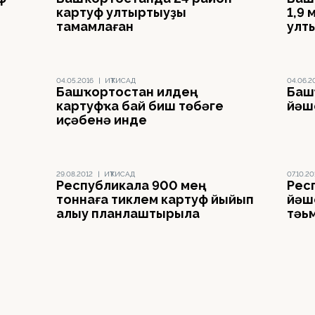
картуф ултыртыуҙы
1,9 
тамамлаған
улт
04.05.2016
|
ИҠТИСАД
04.06.2
Башҡортостан илдең
Баш
картуфҡа бай биш төбәге
йәш
иҫәбенә инде
29.08.2012
|
ИҠТИСАД
07.10.20
Республикала 900 мең
Рес
тоннаға тиклем картуф йыйып
йәш
алыу планлаштырыла
тәь