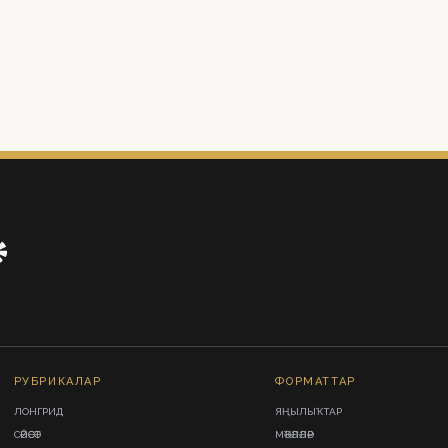
РУБРИКАЛАР
ФОРМАТТАР
ЛОНГРИД
ЯҢЫЛЫҠТАР
СӘЙӘСӘТ
МӘҠӘЛӘЛӘР