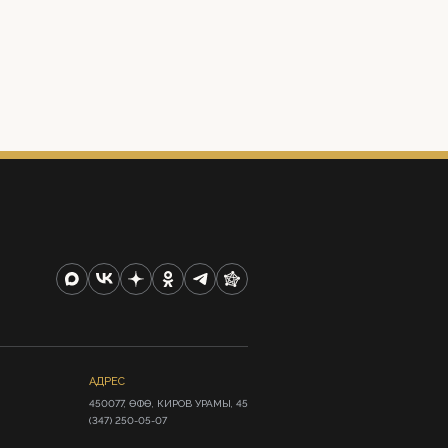
АДРЕС
450077, ӨФӨ, КИРОВ УРАМЫ, 45

(347) 250-05-07