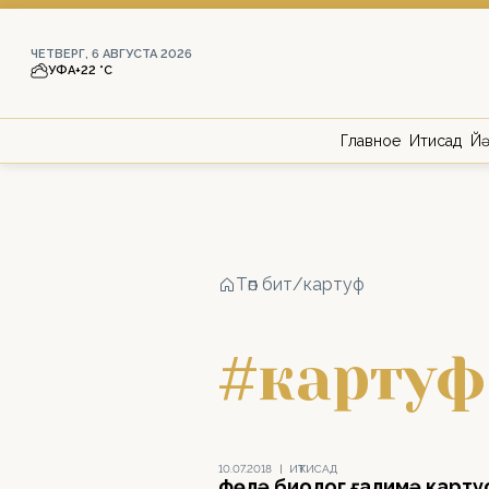
ЧЕТВЕРГ, 6 АВГУСТА 2026
УФА
+22 °С
Главное
Иҡтисад
Йә
Төп бит
/
картуф
#картуф
10.07.2018
|
ИҠТИСАД
Өфөлә биолог ғалимә карту