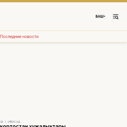
БАШ
Последние новости
018
|
ИҠТИСАД
ҡортостан хужалыҡтары