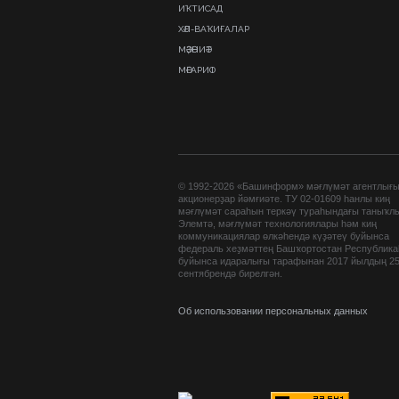
ИҠТИСАД
ХӘЛ-ВАҠИҒАЛАР
МӘҘӘНИӘТ
МӘҒАРИФ
© 1992-2026 «Башинформ» мәғлүмәт агентлығ
акционерҙар йәмғиәте. ТУ 02-01609 һанлы киң
мәғлүмәт сараһын теркәү тураһындағы таныҡл
Элемтә, мәғлүмәт технологиялары һәм киң
коммуникациялар өлкәһендә күҙәтеү буйынса
федераль хеҙмәттең Башҡортостан Республик
буйынса идаралығы тарафынан 2017 йылдың 2
сентябрендә бирелгән.
Об использовании персональных данных