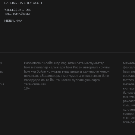
БАРЫҺЫ ЛА ЕҢЕҮ ӨСӨН
ҮҘЕБЕҘҘЕКЕЛӘРҘЕ
ТАШЛАМАЙБЫҘ
МЕДИЦИНА
ы»
Bashinform.ru сайтында баҫылған бөтә мәғлүмәттәр
Мәҡәләл
һәм мәҡәләләр халыҡ-ара һәм Рәсәй авторлыҡ хоҡуғы
файҙал
ыҡ
һәм уға бәйле хоҡуҡтар тураһындағы ҡануниәте менән
һылтан
яҡланған. «Башинформ» мәғлүмәт агентлығының бөтә
социаль
хәбәрҙәре лә 18 йәштән өлкән ҡулланыусыларға
мотлаҡ
аһы
тәғәйенләнгән.
мәҡәләл
5
18+
килтер
булмағ
мәғлүмә
рөхсәте
«Башин
ҡуллан
күсере
тыш, а
генә рө