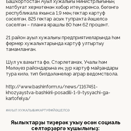
Башҡортостан Ауыл хужалығы министрлығының
матбуғат хеҙмәтенән хәбәр итеүҙәренсә, бөгөнгә
республикала яҡынса 1,9 мең гектар картуф
сәселгән, 825 гектар асыҡ тупраҡта йәшелсә
сәселгән – планға ярашлы 80 һәм 62 процент.
21 район ауыл хужалығы предприятиеларында һәм
фермер хужалыҡтарында картуф ултыртыу
тамамланған.
Шул уҡ ваҡытта Өфө, Стәрлетамаҡ, Учалы һәм
Мәләүез райондарына иң ҙур картуф майҙандары
тура килә, тип билдәләнеләр аграр ведомствола.
http://www.bashinform.ru/news/1167451-
khozyaystva-bashkirii-posadili-1-9-tysyachi-ga-
kartofelya/
#АУЫЛ ХУЖАЛЫҒЫ
#КАРТУФ
#ЙӘШЕЛСӘ
Яңылыҡтарҙы тиҙерәк уҡыу өсөн социаль
селтәрҙәргә ҡушылығыҙ: