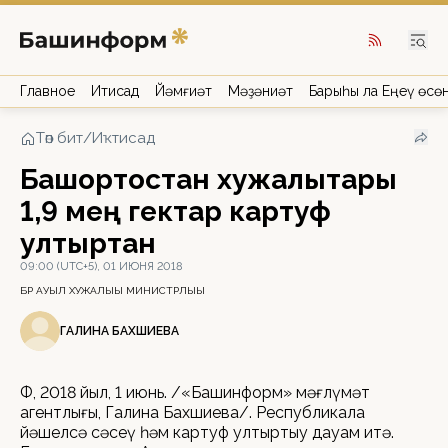
Главное
Иҡтисад
Йәмғиәт
Мәҙәниәт
Барыһы ла Еңеү өсө
Төп бит
/
Иҡтисад
Башҡортостан хужалыҡтары
1,9 мең гектар картуф
ултыртҡан
09:00 (UTC+5), 01 ИЮНЯ 2018
БР АУЫЛ ХУЖАЛЫҒЫ МИНИСТРЛЫҒЫ
ГАЛИНА БАХШИЕВА
ӨФӨ, 2018 йыл, 1 июнь. /«Башинформ» мәғлүмәт
агентлығы, Галина Бахшиева/. Республикала
йәшелсә сәсеү һәм картуф ултыртыу дауам итә.