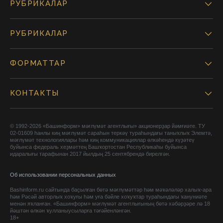
РУБРИКАЛАР
РУБРИКАЛАР
ФОРМАТТАР
КОНТАКТЫ
© 1992-2026 «Башинформ» мәғлүмәт агентлығы» акционерҙар йәмғиәте. ТУ
02-01609 һанлы киң мәғлүмәт сараһын теркәү тураһындағы таныҡлыҡ Элемтә,
мәғлүмәт технологиялары һәм киң коммуникациялар өлкәһендә күҙәтеү
буйынса федераль хеҙмәттең Башҡортостан Республикаһы буйынса
идаралығы тарафынан 2017 йылдың 25 сентябрендә бирелгән.
Об использовании персональных данных
Bashinform.ru сайтында баҫылған бөтә мәғлүмәттәр һәм мәҡәләләр халыҡ-ара
һәм Рәсәй авторлыҡ хоҡуғы һәм уға бәйле хоҡуҡтар тураһындағы ҡануниәте
менән яҡланған. «Башинформ» мәғлүмәт агентлығының бөтә хәбәрҙәре лә 18
йәштән өлкән ҡулланыусыларға тәғәйенләнгән.
18+