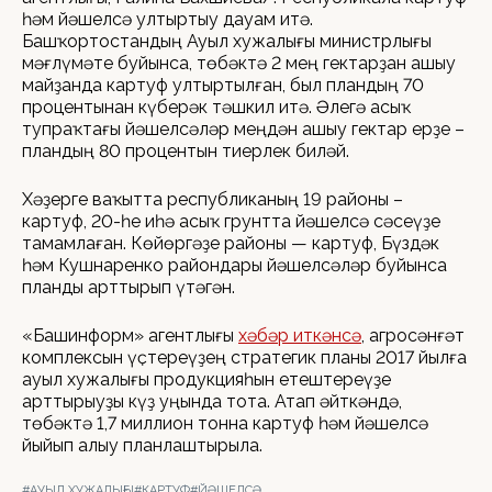
һәм йәшелсә ултыртыу дауам итә.
Башҡортостандың Ауыл хужалығы министрлығы
мәғлүмәте буйынса, төбәктә 2 мең гектарҙан ашыу
майҙанда картуф ултыртылған, был пландың 70
процентынан күберәк тәшкил итә. Әлегә асыҡ
тупраҡтағы йәшелсәләр меңдән ашыу гектар ерҙе –
пландың 80 процентын тиерлек биләй.
Хәҙерге ваҡытта республиканың 19 районы –
картуф, 20-һе иһә асыҡ грунтта йәшелсә сәсеүҙе
тамамлаған. Көйөргәҙе районы — картуф, Бүздәк
һәм Кушнаренко райондары йәшелсәләр буйынса
планды арттырып үтәгән.
«Башинформ» агентлығы
хәбәр иткәнсә
, агросәнғәт
комплексын үҫтереүҙең стратегик планы 2017 йылға
ауыл хужалығы продукцияһын етештереүҙе
арттырыуҙы күҙ уңында тота. Атап әйткәндә,
төбәктә 1,7 миллион тонна картуф һәм йәшелсә
йыйып алыу планлаштырыла.
#АУЫЛ ХУЖАЛЫҒЫ
#КАРТУФ
#ЙӘШЕЛСӘ