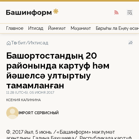
Главное
Иҡтисад
Йәмғиәт
Мәҙәниәт
Барыһы ла Еңеү өсө
Төп бит
/
Иҡтисад
Башҡортостандың 20
районында картуф һәм
йәшелсә ултыртыу
тамамланған
11:28 (UTC+5), 05 ИЮНЯ 2017
КСЕНИЯ КАЛИНИНА
IMPORT СЕРВИСНЫЙ
ӨФӨ, 2017 йыл, 5 июнь. /«Башинформ» мәғлүмәт
агентлығы, Галина Бахшиева/. Республикала картуф