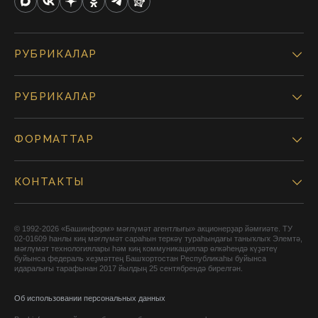
РУБРИКАЛАР
РУБРИКАЛАР
ФОРМАТТАР
КОНТАКТЫ
© 1992-2026 «Башинформ» мәғлүмәт агентлығы» акционерҙар йәмғиәте. ТУ
02-01609 һанлы киң мәғлүмәт сараһын теркәү тураһындағы таныҡлыҡ Элемтә,
мәғлүмәт технологиялары һәм киң коммуникациялар өлкәһендә күҙәтеү
буйынса федераль хеҙмәттең Башҡортостан Республикаһы буйынса
идаралығы тарафынан 2017 йылдың 25 сентябрендә бирелгән.
Об использовании персональных данных