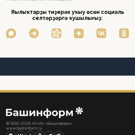
Яңылыҡтарҙы тиҙерәк уҡыу өсөн социаль
селтәрҙәргә ҡушылығыҙ:
© 1992-2026 АО ИА «Башинформ».
www.bashinform.ru