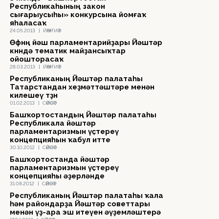
Республикаһының закон
сығарыусыһы» конкурсына йомғаҡ
яһаласаҡ
24.05.2013
|
ЙӘМҒИӘТ
Өфөнөң йәш парламентарийҙары Йәштәр
көнөндә тематик майҙансыҡтар
ойошторасаҡ
28.03.2013
|
ЙӘМҒИӘТ
Республиканың Йәштәр палатаһы
Татарстандан хеҙмәттәштәре менән
килешеү төҙөнө
01.02.2013
|
СӘЙӘСӘТ
Башҡортостандың Йәштәр палатаһы
Республикала йәштәр
парламентаризмын үҫтереү
концепцияһын ҡабул итте
30.10.2012
|
СӘЙӘСӘТ
Башҡортостанда йәштәр
парламентаризмын үҫтереү
концепцияһы әҙерләнде
31.08.2012
|
СӘЙӘСӘТ
Республиканың Йәштәр палатаһы ҡала
һәм райондарҙа Йәштәр советтары
менән үҙ-ара эш итеүен әүҙемләштерә