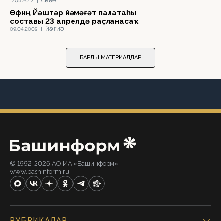
17.04.2012
|
СӘЙӘСӘТ
Өфөнөң Йәштәр йәмәғәт палатаһы
составы 23 апрелдә раҫланасаҡ
09.04.2009
|
ЙӘМҒИӘТ
БАРЛЫҠ МАТЕРИАЛДАР
© 1992-2026 АО ИА «Башинформ».
www.bashinform.ru
РУБРИКАЛАР