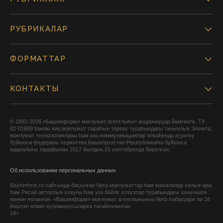
РУБРИКАЛАР
ФОРМАТТАР
КОНТАКТЫ
© 1992-2026 «Башинформ» мәғлүмәт агентлығы» акционерҙар йәмғиәте. ТУ
02-01609 һанлы киң мәғлүмәт сараһын теркәү тураһындағы таныҡлыҡ Элемтә,
мәғлүмәт технологиялары һәм киң коммуникациялар өлкәһендә күҙәтеү
буйынса федераль хеҙмәттең Башҡортостан Республикаһы буйынса
идаралығы тарафынан 2017 йылдың 25 сентябрендә бирелгән.
Об использовании персональных данных
Bashinform.ru сайтында баҫылған бөтә мәғлүмәттәр һәм мәҡәләләр халыҡ-ара
һәм Рәсәй авторлыҡ хоҡуғы һәм уға бәйле хоҡуҡтар тураһындағы ҡануниәте
менән яҡланған. «Башинформ» мәғлүмәт агентлығының бөтә хәбәрҙәре лә 18
йәштән өлкән ҡулланыусыларға тәғәйенләнгән.
18+