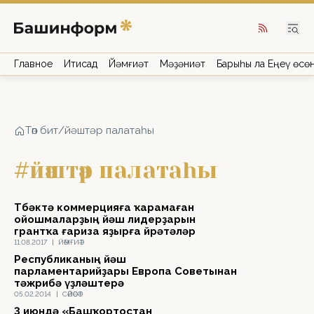
Главное
Иҡтисад
Йәмғиәт
Мәҙәниәт
Барыһы ла Еңеү өсө
Төп бит
/
йәштәр палатаһы
#йәштәр палатаһы
Төбәктә коммерцияға ҡарамаған
ойошмаларҙың йәш лидерҙарын
грантҡа ғариза яҙырға өйрәтәләр
11.08.2017
|
ЙӘМҒИӘТ
Республиканың йәш
парламентарийҙары Европа Советынан
тәжрибә үҙләштерә
05.02.2014
|
СӘЙӘСӘТ
3 июндә «Башҡортостан