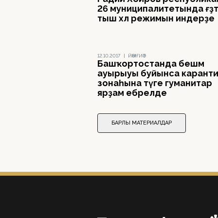
26 муниципалитетында ғәҙәт
тыш хәл режимын индерҙе
12.10.2017
|
ЙӘМҒИӘТ
Башҡортостанда бешмә
ауырыуы буйынса карант
зонаһына тәүге гуманитар
ярҙам ебәрелде
БАРЛЫҠ МАТЕРИАЛДАР