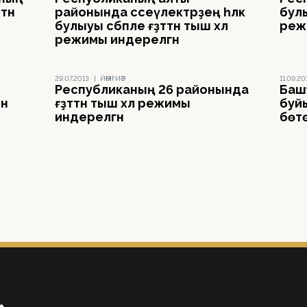
тән
районында сәсеүлектәрҙең һәләк
булы
булыуы сәбәпле ғәҙәттән тыш хәл
реж
режимы индерелгән
29.07.2013
|
ЙӘМҒИӘТ
11.09.20
Республиканың 26 районында
Баш
ин
ғәҙәттән тыш хәл режимы
буйы
индерелгән
бөт