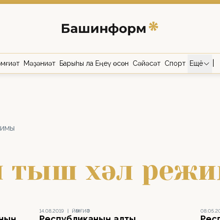
|
мғиәт
Мәҙәниәт
Барыһы ла Еңеү өсөн
Сәйәсәт
Спорт
Ещё
жимы
ән тыш хәл реж
14.08.2019
|
ЙӘМҒИӘТ
08.05.2
аның
Республиканың алты
Рес