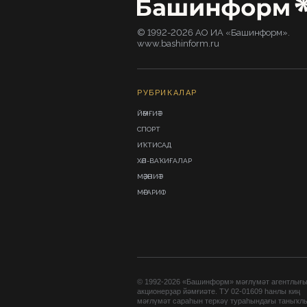
© 1992-2026 АО ИА «Башинформ».
www.bashinform.ru
РУБРИКАЛАР
ЙӘМҒИӘТ
СПОРТ
ИҠТИСАД
ХӘЛ-ВАҠИҒАЛАР
МӘҘӘНИӘТ
МӘҒАРИФ
© 1992-2026 «Башинформ» мәғлүмәт агентлығ
акционерҙар йәмғиәте. ТУ 02-01609 һанлы киң
мәғлүмәт сараһын теркәү тураһындағы таныҡл