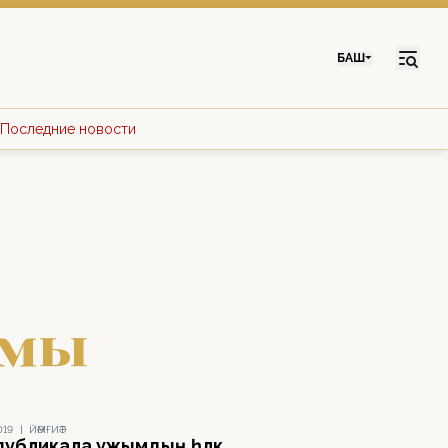
БАШ
Последние новости
имы
019
|
ЙӘМҒИӘТ
публикала ужымдың һәләк