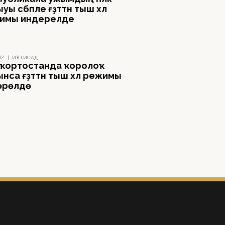
уы сәбәпле ғәҙәттән тыш хәл
имы индерелде
12
|
ИҠТИСАД
ҡортостанда ҡоролоҡ
нса ғәҙәттән тыш хәл режимы
өрөлдө