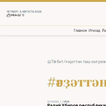
ЧЕТВЕРГ, 6 АВГУСТА 2026
УФА
+22 °С
Главное
Иҡтисад
Йә
Төп бит
/
ғәҙәттән тыш хәл ре
#ғәҙәтт
14.07.2021
|
СӘЙӘСӘТ
Радий Хәбиров республик