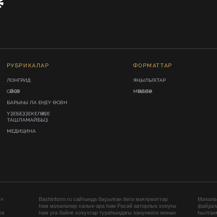
РУБРИКАЛАР
ФОРМАТТАР
ЛОНГРИД
ЯҢЫЛЫҠТАР
СӘЙӘСӘТ
МӘҠӘЛӘЛӘР
БАРЫҺЫ ЛА ЕҢЕҮ ӨСӨН
ҮҘЕБЕҘҘЕКЕЛӘРҘЕ
ТАШЛАМАЙБЫҘ
МЕДИЦИНА
ы»
Bashinform.ru сайтында баҫылған бөтә мәғлүмәттәр
Мәҡәләл
һәм мәҡәләләр халыҡ-ара һәм Рәсәй авторлыҡ хоҡуғы
файҙал
ыҡ
һәм уға бәйле хоҡуҡтар тураһындағы ҡануниәте менән
һылтан