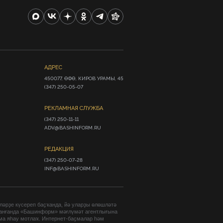
АДРЕС
450077, ӨФӨ, КИРОВ УРАМЫ, 45

(347) 250-05-07
РЕКЛАМНАЯ СЛУЖБА
(347) 250-11-11

ADV@BASHINFORM.RU
РЕДАКЦИЯ
(347) 250-07-28

INF@BASHINFORM.RU
әрҙе күсереп баҫҡанда, йә уларҙы өлөшләтә
анғанда «Башинформ» мәғлүмәт агентлығына
ма яһау мотлаҡ. Интернет-баҫмалар һәм