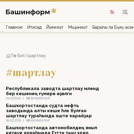
Главное
Иҡтисад
Йәмғиәт
Мәҙәниәт
Барыһы ла Еңеү өсө
Төп бит
/
шартлау
#шартлау
Республикала заводта шартлау мәлендә
бер кешенең ғүмере өҙөлгән
24.11.2020
|
ХӘЛ-ВАҠИҒАЛАР
Башҡортостанда судта нефть
заводында алты кеше һәләк булған
шартлау тураһында эште ҡарайҙар
18.02.2019
|
ХӘЛ-ВАҠИҒАЛАР
Башҡортостанда автомобилдең янып
китеүе арҡаһында Ғәҙәттән тыш хәлдәр