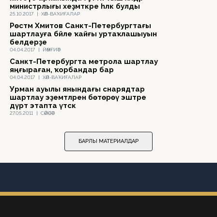
министрлығы хеҙмәткәре һәләк булды
25.10.2017
|
ХӘЛ-ВАҠИҒАЛАР
Рөстәм Хәмитов Санкт-Петербургтағы
шартлауға бәйле ҡайғы уртаҡлашыуын
белдерҙе
04.04.2017
|
ЙӘМҒИӘТ
Санкт-Петербургта метрола шартлау
яңғыраған, ҡорбандар бар
04.04.2017
|
ХӘЛ-ВАҠИҒАЛАР
Урман ауылы янындағы снарядтар
шартлау эҙемтәләрен бөтөрөү эштәре
дүрт этапта үтәсәк
27.05.2011
|
СӘЙӘСӘТ
БАРЛЫҠ МАТЕРИАЛДАР