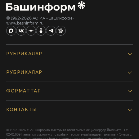
© 1992-2026 АО ИА «Башинформ».
www.bashinform.ru
РУБРИКАЛАР
РУБРИКАЛАР
ФОРМАТТАР
КОНТАКТЫ
© 1992-2026 «Башинформ» мәғлүмәт агентлығы» акционерҙар йәмғиәте. ТУ
02-01609 һанлы киң мәғлүмәт сараһын теркәү тураһындағы таныҡлыҡ Элемтә,
мәғлүмәт технологиялары һәм киң коммуникациялар өлкәһендә күҙәтеү