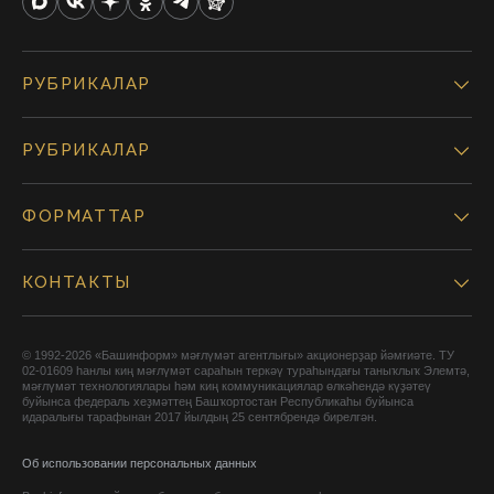
РУБРИКАЛАР
РУБРИКАЛАР
ФОРМАТТАР
КОНТАКТЫ
© 1992-2026 «Башинформ» мәғлүмәт агентлығы» акционерҙар йәмғиәте. ТУ
02-01609 һанлы киң мәғлүмәт сараһын теркәү тураһындағы таныҡлыҡ Элемтә,
мәғлүмәт технологиялары һәм киң коммуникациялар өлкәһендә күҙәтеү
буйынса федераль хеҙмәттең Башҡортостан Республикаһы буйынса
идаралығы тарафынан 2017 йылдың 25 сентябрендә бирелгән.
Об использовании персональных данных