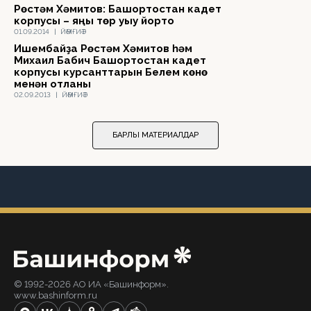
Рөстәм Хәмитов: Башҡортостан кадет
корпусы – яңы төр уҡыу йорто
01.09.2014
|
ЙӘМҒИӘТ
Ишембайҙа Рөстәм Хәмитов һәм
Михаил Бабич Башҡортостан кадет
корпусы курсанттарын Белем көнө
менән ҡотланы
02.09.2013
|
ЙӘМҒИӘТ
БАРЛЫҠ МАТЕРИАЛДАР
© 1992-2026 АО ИА «Башинформ».
www.bashinform.ru