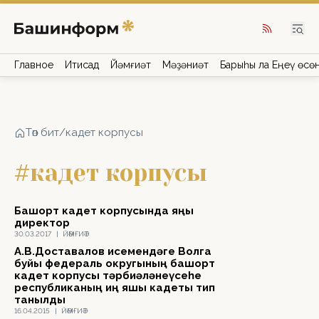
Главное
Иҡтисад
Йәмғиәт
Мәҙәниәт
Барыһы ла Еңеү өсө
Төп бит
/
кадет корпусы
#кадет корпусы
Башҡорт кадет корпусында яңы
директор
30.03.2017
|
ЙӘМҒИӘТ
А.В.Доставалов исемендәге Волга
буйы федераль округының башҡорт
кадет корпусы тәрбиәләнеүсеһе
республиканың иң яҡшы кадеты тип
танылды
16.04.2015
|
ЙӘМҒИӘТ