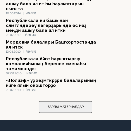
ашыу бала ял итә һәм һаулыҡтарын
нығыта
10.06.2014
|
ЙӘМҒИӘТ
Республикала йәй башынан
сәләмәтләндереү лагерҙарында өс йөҙ
меңдән ашыу бала ял иткән
23.07.2012
|
ЙӘМҒИӘТ
Мордовия балалары Башҡортостанда
ял итәсәк
13.08.2010
|
ЙӘМҒИӘТ
Республикала йәйге һауыҡтырыу
кампанияһының беренсе сменаһы
тамамланды
02.08.2010
|
ЙӘМҒИӘТ
«Полиэф» үҙ хеҙмәткәрҙәре балаларының
йәйге ялын ойошторҙо
29.07.2010
|
ЙӘМҒИӘТ
БАРЛЫҠ МАТЕРИАЛДАР