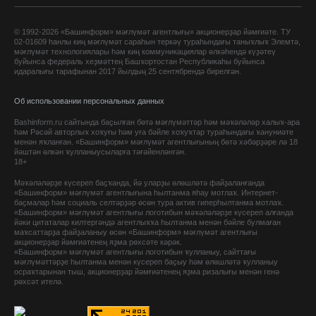
© 1992-2026 «Башинформ» мәғлүмәт агентлығы» акционерҙар йәмғиәте. ТУ
02-01609 һанлы киң мәғлүмәт сараһын теркәү тураһындағы таныҡлыҡ Элемтә,
мәғлүмәт технологиялары һәм киң коммуникациялар өлкәһендә күҙәтеү
буйынса федераль хеҙмәттең Башҡортостан Республикаһы буйынса
идаралығы тарафынан 2017 йылдың 25 сентябрендә бирелгән.
Об использовании персональных данных
Bashinform.ru сайтында баҫылған бөтә мәғлүмәттәр һәм мәҡәләләр халыҡ-ара
һәм Рәсәй авторлыҡ хоҡуғы һәм уға бәйле хоҡуҡтар тураһындағы ҡануниәте
менән яҡланған. «Башинформ» мәғлүмәт агентлығының бөтә хәбәрҙәре лә 18
йәштән өлкән ҡулланыусыларға тәғәйенләнгән.
18+
Мәҡәләләрҙе күсереп баҫҡанда, йә уларҙы өлөшләтә файҙаланғанда
«Башинформ» мәғлүмәт агентлығына һылтанма яһау мотлаҡ. Интернет-
баҫмалар һәм социаль селтәрҙәр өсөн тура актив гиперһылтанма мотлаҡ.
«Башинформ» мәғлүмәт агентлығы логотибын мәҡәләләрҙе күсереп алғанда
йәки цитаталар килтергәндә агентлыҡҡа һылтанма менән бәйле булмаған
маҡсаттарҙа файҙаланыу өсөн «Башинформ» мәғлүмәт агентлығы
акционерҙар йәмғиәтенең яҙма рөхсәте кәрәк.
«Башинформ» мәғлүмәт агентлығы логотибын ҡулланыу, сайттағы
мәғлүмәттәрҙе һылтанма менән күсереп баҫыу һәм өлөшләтә ҡулланыу
осраҡтарынан тыш, акционерҙар йәмғиәтенең яҙма ризалығы менән генә
рөхсәт ителә.