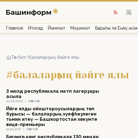
Главное
Иҡтисад
Йәмғиәт
Мәҙәниәт
Барыһы ла Еңеү өсө
Төп бит
/
балаларҙың йәйге ялы
#балаларҙың йәйге ялы
3 июлдә республикала мәктәп лагерҙары
асыла
22.06.2020
|
ЙӘМҒИӘТ
Йәйге ялды ойоштороусыларҙың төп
бурысы — балаларҙың хәүефһеҙлеген
тәьмин итеү — Башҡортостан хөкүмәте
вице-премьеры
31.05.2017
|
ЙӘМҒИӘТ
Бөгөнгө көнгә республикала 130 меңдән