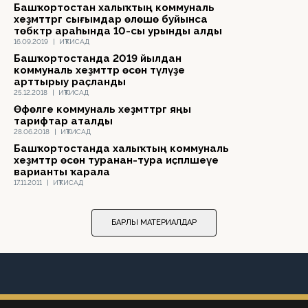
Башҡортостан халыҡтың коммуналь
хеҙмәттәргә сығымдар өлөшө буйынса
төбәктәр араһында 10-сы урынды алды
16.09.2019
|
ИҠТИСАД
Башҡортостанда 2019 йылдан
коммуналь хеҙмәттәр өсөн түләүҙе
арттырыу раҫланды
25.12.2018
|
ИҠТИСАД
Өфөләге коммуналь хеҙмәттәргә яңы
тарифтар аталды
28.06.2018
|
ИҠТИСАД
Башҡортостанда халыҡтың коммуналь
хеҙмәттәр өсөн туранан-тура иҫәпләшеүе
варианты ҡарала
17.11.2011
|
ИҠТИСАД
БАРЛЫҠ МАТЕРИАЛДАР