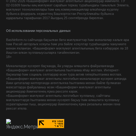
© 1992-2026 «Башинформ» мәғлүмәт агентлығы» акционерҙар йәмғиәте. ТУ
02-01609 һанлы киң мәғлүмәт сараһын теркәү тураһындағы таныҡлыҡ Элемтә,
мәғлүмәт технологиялары һәм киң коммуникациялар өлкәһендә күҙәтеү
буйынса федераль хеҙмәттең Башҡортостан Республикаһы буйынса
идаралығы тарафынан 2017 йылдың 25 сентябрендә бирелгән.
Об использовании персональных данных
Bashinform.ru сайтында баҫылған бөтә мәғлүмәттәр һәм мәҡәләләр халыҡ-ара
һәм Рәсәй авторлыҡ хоҡуғы һәм уға бәйле хоҡуҡтар тураһындағы ҡануниәте
менән яҡланған. «Башинформ» мәғлүмәт агентлығының бөтә хәбәрҙәре лә 18
йәштән өлкән ҡулланыусыларға тәғәйенләнгән.
18+
Мәҡәләләрҙе күсереп баҫҡанда, йә уларҙы өлөшләтә файҙаланғанда
«Башинформ» мәғлүмәт агентлығына һылтанма яһау мотлаҡ. Интернет-
баҫмалар һәм социаль селтәрҙәр өсөн тура актив гиперһылтанма мотлаҡ.
«Башинформ» мәғлүмәт агентлығы логотибын мәҡәләләрҙе күсереп алғанда
йәки цитаталар килтергәндә агентлыҡҡа һылтанма менән бәйле булмаған
маҡсаттарҙа файҙаланыу өсөн «Башинформ» мәғлүмәт агентлығы
акционерҙар йәмғиәтенең яҙма рөхсәте кәрәк.
«Башинформ» мәғлүмәт агентлығы логотибын ҡулланыу, сайттағы
мәғлүмәттәрҙе һылтанма менән күсереп баҫыу һәм өлөшләтә ҡулланыу
осраҡтарынан тыш, акционерҙар йәмғиәтенең яҙма ризалығы менән генә
рөхсәт ителә.