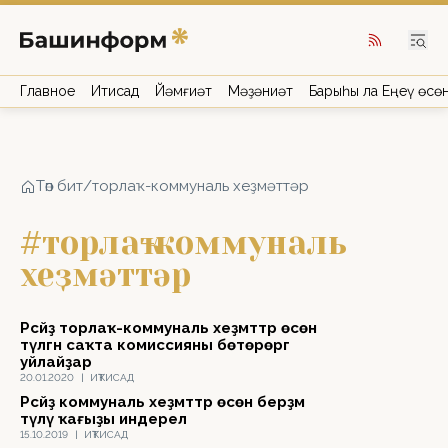
Главное
Иҡтисад
Йәмғиәт
Мәҙәниәт
Барыһы ла Еңеү өсө
Төп бит
/
торлаҡ-коммуналь хеҙмәттәр
#торлаҡ-коммуналь
хеҙмәттәр
Рәсәйҙә торлаҡ-коммуналь хеҙмәттәр өсөн
түләгән саҡта комиссияны бөтөрөргә
уйлайҙар
20.01.2020
|
ИҠТИСАД
Рәсәйҙә коммуналь хеҙмәттәр өсөн берҙәм
түләү ҡағыҙы индерелә
15.10.2019
|
ИҠТИСАД