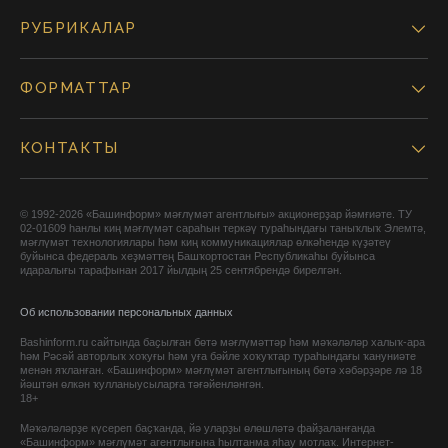
РУБРИКАЛАР
ФОРМАТТАР
КОНТАКТЫ
© 1992-2026 «Башинформ» мәғлүмәт агентлығы» акционерҙар йәмғиәте. ТУ
02-01609 һанлы киң мәғлүмәт сараһын теркәү тураһындағы таныҡлыҡ Элемтә,
мәғлүмәт технологиялары һәм киң коммуникациялар өлкәһендә күҙәтеү
буйынса федераль хеҙмәттең Башҡортостан Республикаһы буйынса
идаралығы тарафынан 2017 йылдың 25 сентябрендә бирелгән.
Об использовании персональных данных
Bashinform.ru сайтында баҫылған бөтә мәғлүмәттәр һәм мәҡәләләр халыҡ-ара
һәм Рәсәй авторлыҡ хоҡуғы һәм уға бәйле хоҡуҡтар тураһындағы ҡануниәте
менән яҡланған. «Башинформ» мәғлүмәт агентлығының бөтә хәбәрҙәре лә 18
йәштән өлкән ҡулланыусыларға тәғәйенләнгән.
18+
Мәҡәләләрҙе күсереп баҫҡанда, йә уларҙы өлөшләтә файҙаланғанда
«Башинформ» мәғлүмәт агентлығына һылтанма яһау мотлаҡ. Интернет-