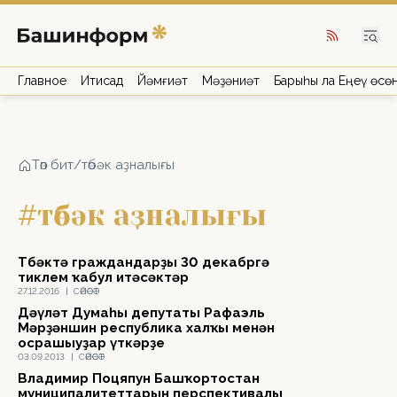
Главное
Иҡтисад
Йәмғиәт
Мәҙәниәт
Барыһы ла Еңеү өсө
Төп бит
/
төбәк аҙналығы
#төбәк аҙналығы
Төбәктә граждандарҙы 30 декабргә
тиклем ҡабул итәсәктәр
27.12.2016
|
СӘЙӘСӘТ
Дәүләт Думаһы депутаты Рафаэль
Мәрҙәншин республика халҡы менән
осрашыуҙар үткәрҙе
03.09.2013
|
СӘЙӘСӘТ
Владимир Поцяпун Башҡортостан
муниципалитеттарын перспективалы