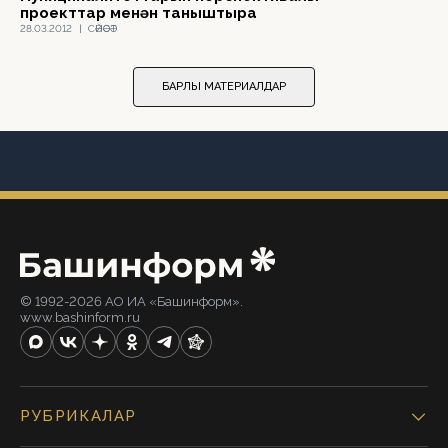
проекттар менән таныштыра
28.03.2012
|
СӘЙӘСӘТ
БАРЛЫҠ МАТЕРИАЛДАР
© 1992-2026 АО ИА «Башинформ».
www.bashinform.ru
РУБРИКАЛАР