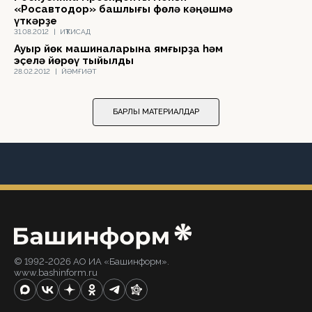
«Росавтодор» башлығы Өфөлә кәңәшмә
үткәрҙе
31.08.2012
|
ИҠТИСАД
Ауыр йөк машиналарына ямғырҙа һәм
эҫелә йөрөү тыйылды
28.02.2012
|
ЙӘМҒИӘТ
БАРЛЫҠ МАТЕРИАЛДАР
© 1992-2026 АО ИА «Башинформ».
www.bashinform.ru