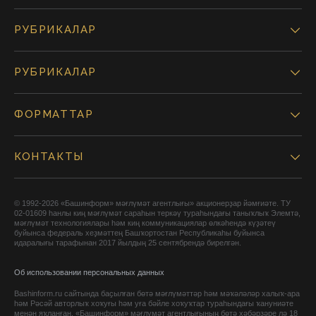
РУБРИКАЛАР
РУБРИКАЛАР
ФОРМАТТАР
КОНТАКТЫ
© 1992-2026 «Башинформ» мәғлүмәт агентлығы» акционерҙар йәмғиәте. ТУ
02-01609 һанлы киң мәғлүмәт сараһын теркәү тураһындағы таныҡлыҡ Элемтә,
мәғлүмәт технологиялары һәм киң коммуникациялар өлкәһендә күҙәтеү
буйынса федераль хеҙмәттең Башҡортостан Республикаһы буйынса
идаралығы тарафынан 2017 йылдың 25 сентябрендә бирелгән.
Об использовании персональных данных
Bashinform.ru сайтында баҫылған бөтә мәғлүмәттәр һәм мәҡәләләр халыҡ-ара
һәм Рәсәй авторлыҡ хоҡуғы һәм уға бәйле хоҡуҡтар тураһындағы ҡануниәте
менән яҡланған. «Башинформ» мәғлүмәт агентлығының бөтә хәбәрҙәре лә 18