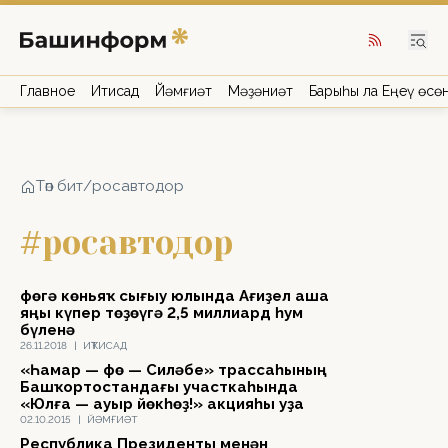
Главное
Иҡтисад
Йәмғиәт
Мәҙәниәт
Барыһы ла Еңеү өсө
Төп бит
/
росавтодор
#росавтодор
Өфөгә көньяҡ сығыу юлында Ағиҙел аша
яңы күпер төҙөүгә 2,5 миллиард һум
бүленә
26.11.2018
|
ИҠТИСАД
«Һамар — Өфө — Силәбе» трассаһының
Башҡортостандағы участкаһында
«Юлға — ауыр йөкһөҙ!» акцияһы уҙа
02.10.2015
|
ЙӘМҒИӘТ
Республика Президенты менән