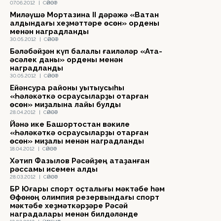
07.06.2012
|
СӘЙӘСӘТ
Миләүшә Мортазина II дәрәжә «Ватан
алдындағы хеҙмәттәре өсөн» ордены
менән наградланды
30.05.2012
|
СӘЙӘСӘТ
Бәләбәйҙән күп балалы ғаиләләр «Ата-
әсәлек даны» ордены менән
наградланды
30.05.2012
|
СӘЙӘСӘТ
Ейәнсура районы уҡытыусыһы
«Һәләкәткә осраусыларҙы ҡотҡарған
өсөн» миҙалына лайыҡ булды
28.04.2012
|
СӘЙӘСӘТ
Йәнә ике Башҡортостан вәкиле
«Һәләкәткә осраусыларҙы ҡотҡарған
өсөн» миҙалы менән наградланды
18.04.2012
|
СӘЙӘСӘТ
Хәтип Фазылов Рәсәйҙең атҡаҙанған
рәссамы исемен алды
28.03.2012
|
СӘЙӘСӘТ
БР Юғары спорт оҫталығы мәктәбе һәм
Өфөнөң олимпия резервындағы спорт
мәктәбе хеҙмәткәрҙәре Рәсәй
наградалары менән билдәләнде