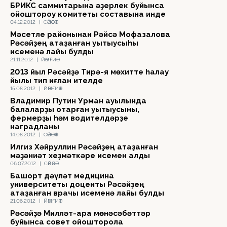
БРИКС саммитарына әҙерлек буйынса
ойоштороу комитеты составына инде
04.12.2012
|
СӘЙӘСӘТ
Мәсетле районынан Рәйсә Мофазалова
Рәсәйҙең атҡаҙанған уҡытыусыһы
исеменә лайыҡ булды
21.11.2012
|
ЙӘМҒИӘТ
2013 йыл Рәсәйҙә Тирә-яҡ мөхитте һаҡлау
йылы тип иғлан ителде
15.08.2012
|
ЙӘМҒИӘТ
Владимир Путин Урман ауылында
балаларҙы ҡотҡарған уҡытыусыны,
фермерҙы һәм водителдәрҙе
наградланы
14.08.2012
|
СӘЙӘСӘТ
Илгиз Хәйруллин Рәсәйҙең атҡаҙанған
мәҙәниәт хеҙмәткәре исемен алды
06.07.2012
|
СӘЙӘСӘТ
Башҡорт дәүләт медицина
университеты доценты Рәсәйҙең
атҡаҙанған врачы исеменә лайыҡ булды
21.06.2012
|
ЙӘМҒИӘТ
Рәсәйҙә Милләт-ара мөнәсәбәттәр
буйынса совет ойошторола