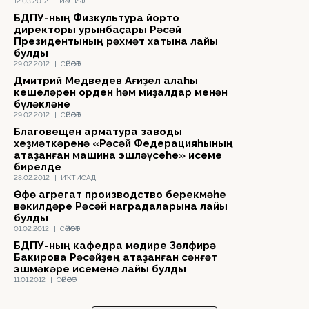
12.03.2012
|
ЙӘМҒИӘТ
БДПУ-ның Физкультура йорто
директоры урынбаҫары Рәсәй
Президентының рәхмәт хатына лайыҡ
булды
29.02.2012
|
СӘЙӘСӘТ
Дмитрий Медведев Ағиҙел ҡалаһы
кешеләрен орден һәм миҙалдар менән
бүләкләне
29.02.2012
|
СӘЙӘСӘТ
Благовещен арматура заводы
хеҙмәткәренә «Рәсәй Федерацияһының
атҡаҙанған машина эшләүсеһе» исеме
бирелде
28.02.2012
|
ИҠТИСАД
Өфө агрегат производство берекмәһе
вәкилдәре Рәсәй наградаларына лайыҡ
булды
01.02.2012
|
СӘЙӘСӘТ
БДПУ-ның кафедра мөдире Зөлфирә
Бакирова Рәсәйҙең атҡаҙанған сәнғәт
эшмәкәре исеменә лайыҡ булды
11.01.2012
|
СӘЙӘСӘТ