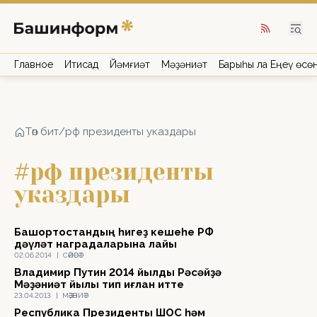
Главное
Иҡтисад
Йәмғиәт
Мәҙәниәт
Барыһы ла Еңеү өсө
Төп бит
/
рф президенты указдары
#рф президенты
указдары
Башҡортостандың һигеҙ кешеһе РФ
дәүләт наградаларына лайыҡ
02.06.2014
|
СӘЙӘСӘТ
Владимир Путин 2014 йылды Рәсәйҙә
Мәҙәниәт йылы тип иғлан итте
23.04.2013
|
МӘҘӘНИӘТ
Республика Президенты ШОС һәм