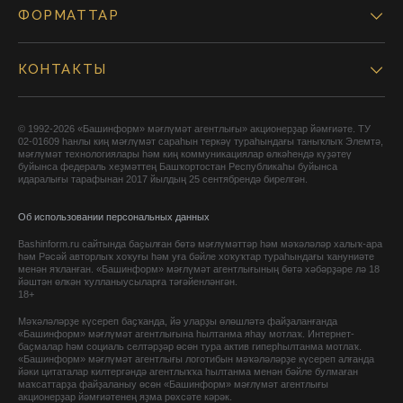
ФОРМАТТАР
КОНТАКТЫ
© 1992-2026 «Башинформ» мәғлүмәт агентлығы» акционерҙар йәмғиәте. ТУ
02-01609 һанлы киң мәғлүмәт сараһын теркәү тураһындағы таныҡлыҡ Элемтә,
мәғлүмәт технологиялары һәм киң коммуникациялар өлкәһендә күҙәтеү
буйынса федераль хеҙмәттең Башҡортостан Республикаһы буйынса
идаралығы тарафынан 2017 йылдың 25 сентябрендә бирелгән.
Об использовании персональных данных
Bashinform.ru сайтында баҫылған бөтә мәғлүмәттәр һәм мәҡәләләр халыҡ-ара
һәм Рәсәй авторлыҡ хоҡуғы һәм уға бәйле хоҡуҡтар тураһындағы ҡануниәте
менән яҡланған. «Башинформ» мәғлүмәт агентлығының бөтә хәбәрҙәре лә 18
йәштән өлкән ҡулланыусыларға тәғәйенләнгән.
18+
Мәҡәләләрҙе күсереп баҫҡанда, йә уларҙы өлөшләтә файҙаланғанда
«Башинформ» мәғлүмәт агентлығына һылтанма яһау мотлаҡ. Интернет-
баҫмалар һәм социаль селтәрҙәр өсөн тура актив гиперһылтанма мотлаҡ.
«Башинформ» мәғлүмәт агентлығы логотибын мәҡәләләрҙе күсереп алғанда
йәки цитаталар килтергәндә агентлыҡҡа һылтанма менән бәйле булмаған
маҡсаттарҙа файҙаланыу өсөн «Башинформ» мәғлүмәт агентлығы
акционерҙар йәмғиәтенең яҙма рөхсәте кәрәк.