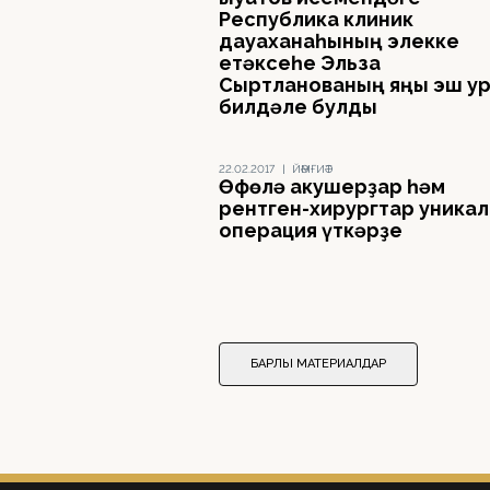
Республика клиник
дауаханаһының элекке
етәксеһе Эльза
Сыртланованың яңы эш у
билдәле булды
22.02.2017
|
ЙӘМҒИӘТ
Өфөлә акушерҙар һәм
рентген-хирургтар уникал
операция үткәрҙе
БАРЛЫҠ МАТЕРИАЛДАР