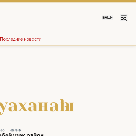
БАШ
Последние новости
уаханаһы
020
|
ЙӘМҒИӘТ
әбәй үҙәк район