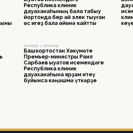
Республика клиник
дау
дауаханаһының бала табыу
исе
йортонда бер ай элек тыуған
кли
рыны
өс игеҙ бала өйөнә ҡайтты
кеү
15.07.2010
|
ИҠТИСАД
Башҡортостан Хөкүмәте
ь
Премьер-министры Раил
Сарбаев Ҡыуатов исемендәге
Республика клиник
дауаханаһына ярҙам итеү
буйынса кәңәшмә үткәрҙе