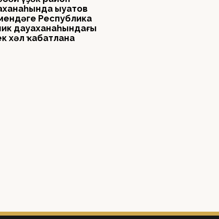
аханаһында Ҡыуатов
мендәге Республика
ник дауаханаһындағы
ек хәл ҡабатлана