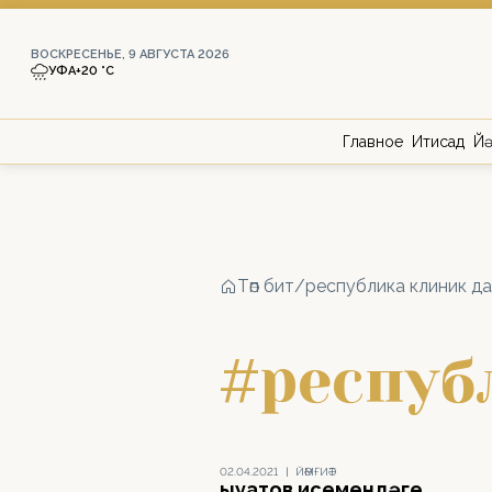
ВОСКРЕСЕНЬЕ, 9 АВГУСТА 2026
УФА
+20 °С
Главное
Иҡтисад
Йә
Төп бит
/
республика клиник д
#респуб
02.04.2021
|
ЙӘМҒИӘТ
Ҡыуатов исемендәге