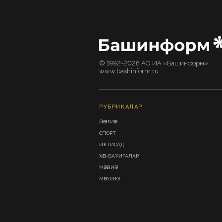
© 1992-2026 АО ИА «Башинформ».
www.bashinform.ru
РУБРИКАЛАР
ЙӘМҒИӘТ
СПОРТ
ИҠТИСАД
ХӘЛ-ВАҠИҒАЛАР
МӘҘӘНИӘТ
МӘҒАРИФ