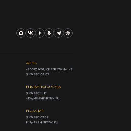
АДРЕС
450077, ӨФӨ, КИРОВ УРАМЫ, 45

(347) 250-05-07
РЕКЛАМНАЯ СЛУЖБА
(347) 250-11-11

ADV@BASHINFORM.RU
РЕДАКЦИЯ
(347) 250-07-28

INF@BASHINFORM.RU