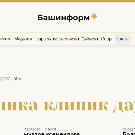
|
мғиәт
Мәҙәниәт
Барыһы ла Еңеү өсөн
Сәйәсәт
Спорт
Ещё
ауаханаһы
лика клиник да
02.07.2020
|
ЙӘМҒИӘТ
28.04.2
Ҡыуатов исемендәге
Бәл