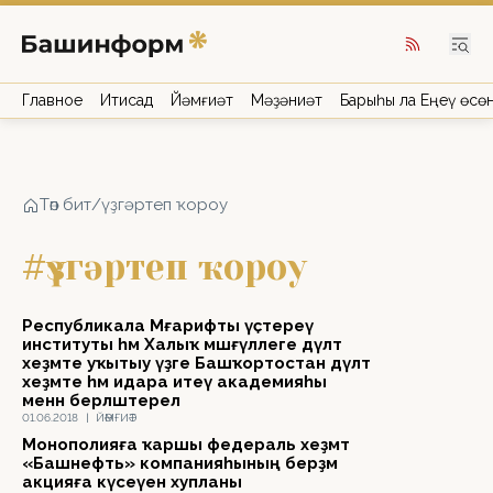
Главное
Иҡтисад
Йәмғиәт
Мәҙәниәт
Барыһы ла Еңеү өсө
Төп бит
/
үҙгәртеп ҡороу
#үҙгәртеп ҡороу
Республикала Мәғарифты үҫтереү
институты һәм Халыҡ мәшғүллеге дәүләт
хеҙмәте уҡытыу үҙәге Башҡортостан дәүләт
хеҙмәте һәм идара итеү академияһы
менән берләштерелә
01.06.2018
|
ЙӘМҒИӘТ
Монополияға ҡаршы федераль хеҙмәт
«Башнефть» компанияһының берҙәм
акцияға күсеүен хупланы