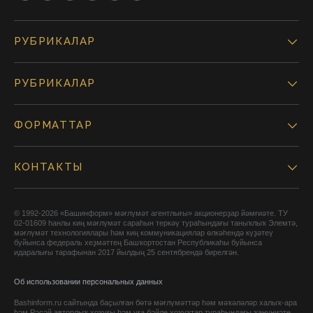
РУБРИКАЛАР
РУБРИКАЛАР
ФОРМАТТАР
КОНТАКТЫ
© 1992-2026 «Башинформ» мәғлүмәт агентлығы» акционерҙар йәмғиәте. ТУ
02-01609 һанлы киң мәғлүмәт сараһын теркәү тураһындағы таныҡлыҡ Элемтә,
мәғлүмәт технологиялары һәм киң коммуникациялар өлкәһендә күҙәтеү
буйынса федераль хеҙмәттең Башҡортостан Республикаһы буйынса
идаралығы тарафынан 2017 йылдың 25 сентябрендә бирелгән.
Об использовании персональных данных
Bashinform.ru сайтында баҫылған бөтә мәғлүмәттәр һәм мәҡәләләр халыҡ-ара
һәм Рәсәй авторлыҡ хоҡуғы һәм уға бәйле хоҡуҡтар тураһындағы ҡануниәте