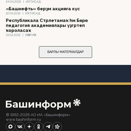
24.04.2012
|
ИҠТИСАД
«Башнефть» берҙәм акцияға күсә
12.03.2012
|
ИҠТИСАД
Республикала Стәрлетамаҡ һәм Бөрө
педагогия академиялары үҙгәртеп
ҡороласаҡ
13.02.2012
|
ЙӘМҒИӘТ
БАРЛЫҠ МАТЕРИАЛДАР
© 1992-2026 АО ИА «Башинформ».
www.bashinform.ru