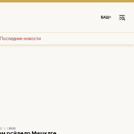
БАШ
Последние новости
11
|
СӘЙӘСӘТ
әм рәсәйлеләр Мишкәләге