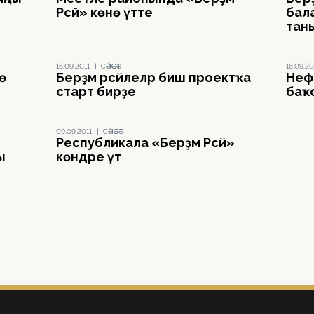
Рәсәй» көнө үтте
бал
тан
16.09.2011
|
СӘЙӘСӘТ
16.09.20
нө
Берҙәм рәсәйлеләр биш проектҡа
Неф
старт бирҙе
баҡс
09.09.2011
|
СӘЙӘСӘТ
Республикала «Берҙәм Рәсәй»
ы
көндәре үтә