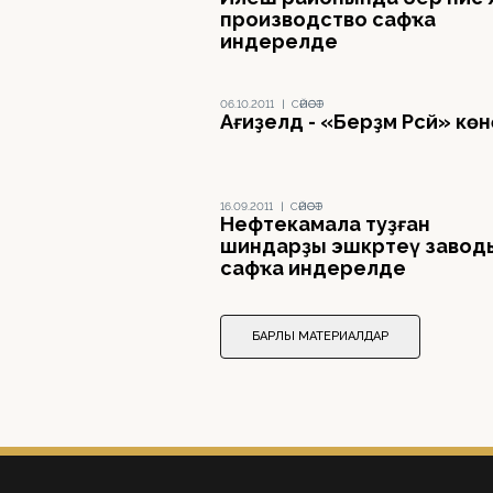
производство сафҡа
индерелде
06.10.2011
|
СӘЙӘСӘТ
Ағиҙелдә - «Берҙәм Рәсәй» кө
16.09.2011
|
СӘЙӘСӘТ
Нефтекамала туҙған
шиндарҙы эшкәртеү завод
сафҡа индерелде
БАРЛЫҠ МАТЕРИАЛДАР