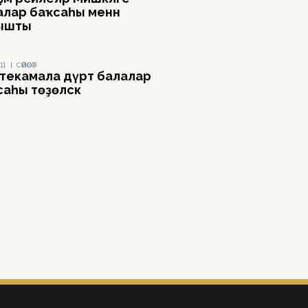
алар баҡсаһы менән
ышты
11
|
СӘЙӘСӘТ
текамала дүрт балалар
аһы төҙөләсәк