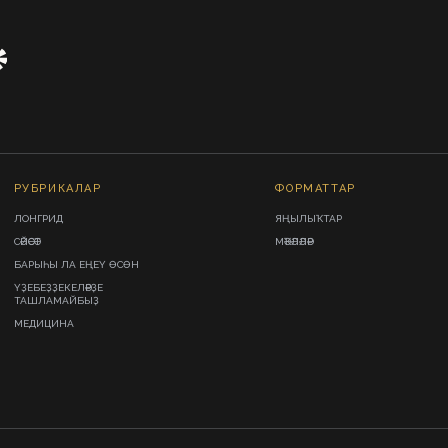
РУБРИКАЛАР
ФОРМАТТАР
ЛОНГРИД
ЯҢЫЛЫҠТАР
СӘЙӘСӘТ
МӘҠӘЛӘЛӘР
БАРЫҺЫ ЛА ЕҢЕҮ ӨСӨН
ҮҘЕБЕҘҘЕКЕЛӘРҘЕ
ТАШЛАМАЙБЫҘ
МЕДИЦИНА