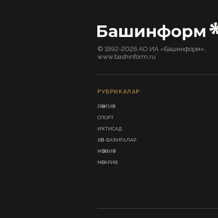
© 1992-2026 АО ИА «Башинформ».
www.bashinform.ru
РУБРИКАЛАР
ЙӘМҒИӘТ
СПОРТ
ИҠТИСАД
ХӘЛ-ВАҠИҒАЛАР
МӘҘӘНИӘТ
МӘҒАРИФ