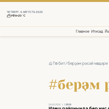
ЧЕТВЕРГ, 6 АВГУСТА 2026
УФА
+20 °С
Главное
Иҡтисад
Йә
Төп бит
/
берҙәм рәсәй көндәре
#берҙәм 
24.10.2011
|
СӘЙӘСӘТ
Илеш районында бер нисә 