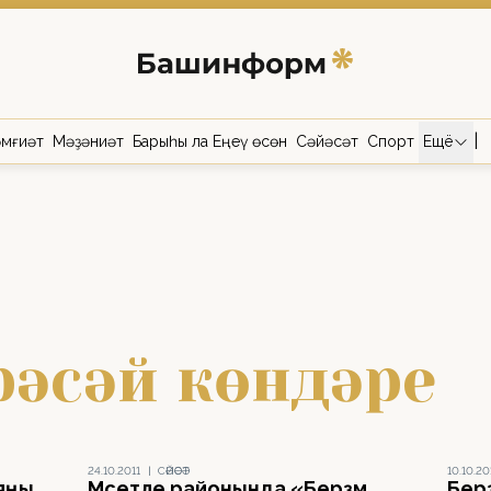
|
мғиәт
Мәҙәниәт
Барыһы ла Еңеү өсөн
Сәйәсәт
Спорт
Ещё
рәсәй көндәре
24.10.2011
|
СӘЙӘСӘТ
10.10.20
яңы
Мәсетле районында «Берҙәм
Берҙ