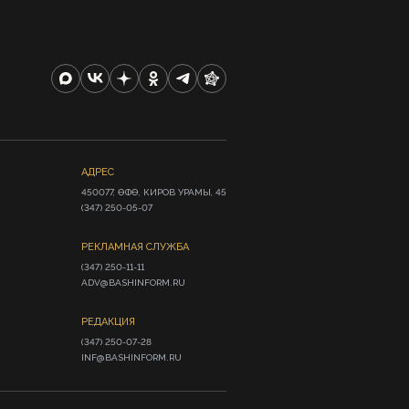
АДРЕС
450077, ӨФӨ, КИРОВ УРАМЫ, 45

(347) 250-05-07
РЕКЛАМНАЯ СЛУЖБА
(347) 250-11-11

ADV@BASHINFORM.RU
РЕДАКЦИЯ
(347) 250-07-28

INF@BASHINFORM.RU