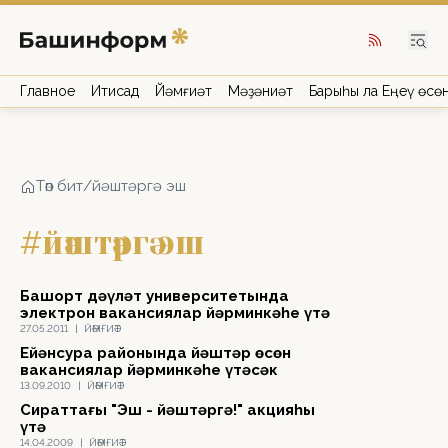
Главное
Иҡтисад
Йәмғиәт
Мәҙәниәт
Барыһы ла Еңеү өсө
Төп бит
/
йәштәргә эш
#йәштәргә эш
Башҡорт дәүләт университетында
электрон вакансиялар йәрминкәһе үтә
27.05.2011
|
ЙӘМҒИӘТ
Ейәнсура районында йәштәр өсөн
вакансиялар йәрминкәһе үтәсәк
13.09.2010
|
ЙӘМҒИӘТ
Сираттағы "Эш - йәштәргә!" акцияһы
үтә
14.04.2009
|
ЙӘМҒИӘТ