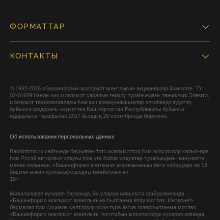
ФОРМАТТАР
КОНТАКТЫ
© 1992-2026 «Башинформ» мәғлүмәт агентлығы» акционерҙар йәмғиәте. ТУ
02-01609 һанлы киң мәғлүмәт сараһын теркәү тураһындағы таныҡлыҡ Элемтә,
мәғлүмәт технологиялары һәм киң коммуникациялар өлкәһендә күҙәтеү
буйынса федераль хеҙмәттең Башҡортостан Республикаһы буйынса
идаралығы тарафынан 2017 йылдың 25 сентябрендә бирелгән.
Об использовании персональных данных
Bashinform.ru сайтында баҫылған бөтә мәғлүмәттәр һәм мәҡәләләр халыҡ-ара
һәм Рәсәй авторлыҡ хоҡуғы һәм уға бәйле хоҡуҡтар тураһындағы ҡануниәте
менән яҡланған. «Башинформ» мәғлүмәт агентлығының бөтә хәбәрҙәре лә 18
йәштән өлкән ҡулланыусыларға тәғәйенләнгән.
18+
Мәҡәләләрҙе күсереп баҫҡанда, йә уларҙы өлөшләтә файҙаланғанда
«Башинформ» мәғлүмәт агентлығына һылтанма яһау мотлаҡ. Интернет-
баҫмалар һәм социаль селтәрҙәр өсөн тура актив гиперһылтанма мотлаҡ.
«Башинформ» мәғлүмәт агентлығы логотибын мәҡәләләрҙе күсереп алғанда