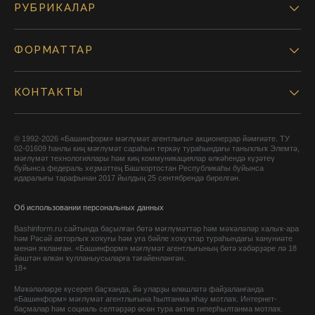
РУБРИКАЛАР
ФОРМАТТАР
КОНТАКТЫ
© 1992-2026 «Башинформ» мәғлүмәт агентлығы» акционерҙар йәмғиәте. ТУ
02-01609 һанлы киң мәғлүмәт сараһын теркәү тураһындағы таныҡлыҡ Элемтә,
мәғлүмәт технологиялары һәм киң коммуникациялар өлкәһендә күҙәтеү
буйынса федераль хеҙмәттең Башҡортостан Республикаһы буйынса
идаралығы тарафынан 2017 йылдың 25 сентябрендә бирелгән.
Об использовании персональных данных
Bashinform.ru сайтында баҫылған бөтә мәғлүмәттәр һәм мәҡәләләр халыҡ-ара
һәм Рәсәй авторлыҡ хоҡуғы һәм уға бәйле хоҡуҡтар тураһындағы ҡануниәте
менән яҡланған. «Башинформ» мәғлүмәт агентлығының бөтә хәбәрҙәре лә 18
йәштән өлкән ҡулланыусыларға тәғәйенләнгән.
18+
Мәҡәләләрҙе күсереп баҫҡанда, йә уларҙы өлөшләтә файҙаланғанда
«Башинформ» мәғлүмәт агентлығына һылтанма яһау мотлаҡ. Интернет-
баҫмалар һәм социаль селтәрҙәр өсөн тура актив гиперһылтанма мотлаҡ.