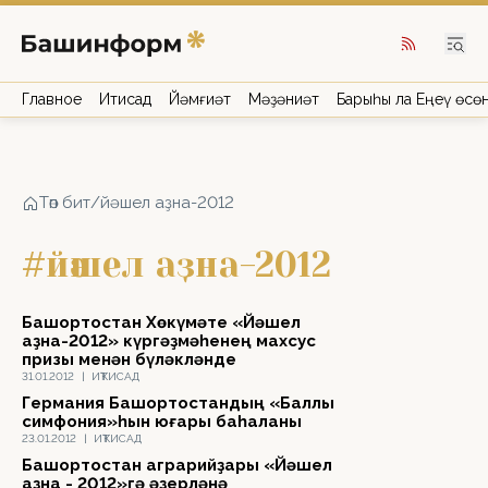
Главное
Иҡтисад
Йәмғиәт
Мәҙәниәт
Барыһы ла Еңеү өсө
Төп бит
/
йәшел аҙна-2012
#йәшел аҙна-2012
Башҡортостан Хөкүмәте «Йәшел
аҙна-2012» күргәҙмәһенең махсус
призы менән бүләкләнде
31.01.2012
|
ИҠТИСАД
Германия Башҡортостандың «Баллы
симфония»һын юғары баһаланы
23.01.2012
|
ИҠТИСАД
Башҡортостан аграрийҙары «Йәшел
аҙна - 2012»гә әҙерләнә