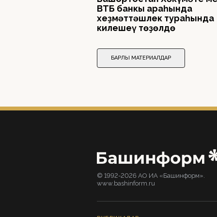
ВТБ банкы араһында
хеҙмәттәшлек тураһында
килешеү төҙөлдө
БАРЛЫҠ МАТЕРИАЛДАР
© 1992-2026 АО ИА «Башинформ».
www.bashinform.ru