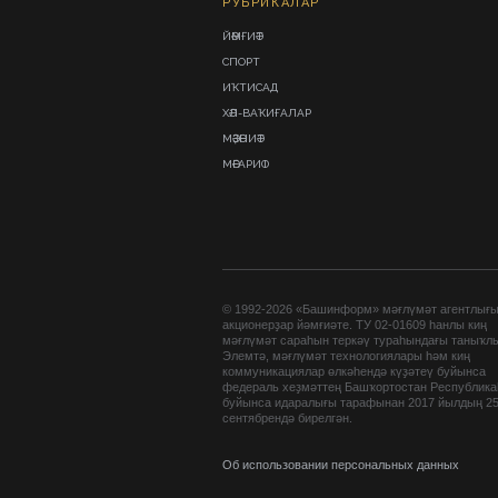
РУБРИКАЛАР
ЙӘМҒИӘТ
СПОРТ
ИҠТИСАД
ХӘЛ-ВАҠИҒАЛАР
МӘҘӘНИӘТ
МӘҒАРИФ
© 1992-2026 «Башинформ» мәғлүмәт агентлығ
акционерҙар йәмғиәте. ТУ 02-01609 һанлы киң
мәғлүмәт сараһын теркәү тураһындағы таныҡл
Элемтә, мәғлүмәт технологиялары һәм киң
коммуникациялар өлкәһендә күҙәтеү буйынса
федераль хеҙмәттең Башҡортостан Республик
буйынса идаралығы тарафынан 2017 йылдың 2
сентябрендә бирелгән.
Об использовании персональных данных