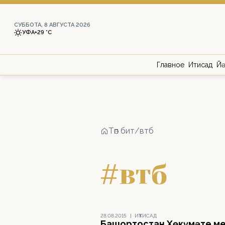
СУББОТА, 8 АВГУСТА 2026
УФА
+29 °С
Главное
Иҡтисад
Йә
Төп бит
/
втб
#втб
28.08.2015
|
ИҠТИСАД
Башҡортостан Хөкүмәте м