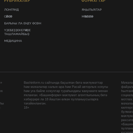
РУБРИКАЛАР
ФОРМАТТАР
ЛОНГРИД
ЯҢЫЛЫҠТАР
СӘЙӘСӘТ
МӘҠӘЛӘЛӘР
БАРЫҺЫ ЛА ЕҢЕҮ ӨСӨН
ҮҘЕБЕҘҘЕКЕЛӘРҘЕ
ТАШЛАМАЙБЫҘ
МЕДИЦИНА
ы»
Bashinform.ru сайтында баҫылған бөтә мәғлүмәттәр
Мәҡәләл
һәм мәҡәләләр халыҡ-ара һәм Рәсәй авторлыҡ хоҡуғы
файҙал
ыҡ
һәм уға бәйле хоҡуҡтар тураһындағы ҡануниәте менән
һылтан
яҡланған. «Башинформ» мәғлүмәт агентлығының бөтә
социаль
хәбәрҙәре лә 18 йәштән өлкән ҡулланыусыларға
мотлаҡ
аһы
тәғәйенләнгән.
мәҡәләл
5
18+
килтер
булмағ
мәғлүмә
рөхсәте
«Башин
ҡуллан
күсере