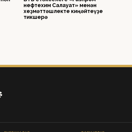
нефтехим Салауат» менән
хеҙмәттәшлекте киңәйтеүҙе
тикшерә