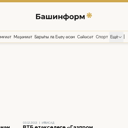
|
мғиәт
Мәҙәниәт
Барыһы ла Еңеү өсөн
Сәйәсәт
Спорт
Ещё
03.12.2013
|
ИҠТИСАД
енән
ВТБ етәкселеге «Газпром