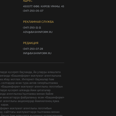
АДРЕС
450077, ӨФӨ, КИРОВ УРАМЫ, 45

(347) 250-05-07
РЕКЛАМНАЯ СЛУЖБА
(347) 250-11-11

ADV@BASHINFORM.RU
РЕДАКЦИЯ
(347) 250-07-28

INF@BASHINFORM.RU
әрҙе күсереп баҫҡанда, йә уларҙы өлөшләтә
анғанда «Башинформ» мәғлүмәт агентлығына
ма яһау мотлаҡ. Интернет-баҫмалар һәм
 селтәрҙәр өсөн тура актив гиперһылтанма
. «Башинформ» мәғлүмәт агентлығы логотибын
әрҙе күсереп алғанда йәки цитаталар
гәндә агентлыҡҡа һылтанма менән бәйле
ан маҡсаттарҙа файҙаланыу өсөн «Башинформ»
т агентлығы акционерҙар йәмғиәтенең яҙма
 кәрәк.
форм» мәғлүмәт агентлығы логотибын
ыу, сайттағы мәғлүмәттәрҙе һылтанма менән
п баҫыу һәм өлөшләтә ҡулланыу осраҡтарынан