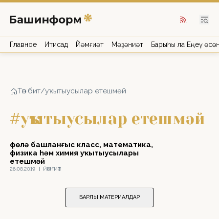
Главное
Иҡтисад
Йәмғиәт
Мәҙәниәт
Барыһы ла Еңеү өсө
Төп бит
/
уҡытыусылар етешмәй
#уҡытыусылар етешмәй
Өфөлә башланғыс класс, математика,
физика һәм химия уҡытыусылары
етешмәй
26.08.2019
|
ЙӘМҒИӘТ
БАРЛЫҠ МАТЕРИАЛДАР