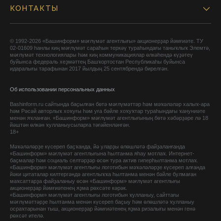
КОНТАКТЫ
© 1992-2026 «Башинформ» мәғлүмәт агентлығы» акционерҙар йәмғиәте. ТУ
02-01609 һанлы киң мәғлүмәт сараһын теркәү тураһындағы таныҡлыҡ Элемтә,
мәғлүмәт технологиялары һәм киң коммуникациялар өлкәһендә күҙәтеү
буйынса федераль хеҙмәттең Башҡортостан Республикаһы буйынса
идаралығы тарафынан 2017 йылдың 25 сентябрендә бирелгән.
Об использовании персональных данных
Bashinform.ru сайтында баҫылған бөтә мәғлүмәттәр һәм мәҡәләләр халыҡ-ара
һәм Рәсәй авторлыҡ хоҡуғы һәм уға бәйле хоҡуҡтар тураһындағы ҡануниәте
менән яҡланған. «Башинформ» мәғлүмәт агентлығының бөтә хәбәрҙәре лә 18
йәштән өлкән ҡулланыусыларға тәғәйенләнгән.
18+
Мәҡәләләрҙе күсереп баҫҡанда, йә уларҙы өлөшләтә файҙаланғанда
«Башинформ» мәғлүмәт агентлығына һылтанма яһау мотлаҡ. Интернет-
баҫмалар һәм социаль селтәрҙәр өсөн тура актив гиперһылтанма мотлаҡ.
«Башинформ» мәғлүмәт агентлығы логотибын мәҡәләләрҙе күсереп алғанда
йәки цитаталар килтергәндә агентлыҡҡа һылтанма менән бәйле булмаған
маҡсаттарҙа файҙаланыу өсөн «Башинформ» мәғлүмәт агентлығы
акционерҙар йәмғиәтенең яҙма рөхсәте кәрәк.
«Башинформ» мәғлүмәт агентлығы логотибын ҡулланыу, сайттағы
мәғлүмәттәрҙе һылтанма менән күсереп баҫыу һәм өлөшләтә ҡулланыу
осраҡтарынан тыш, акционерҙар йәмғиәтенең яҙма ризалығы менән генә
рөхсәт ителә.