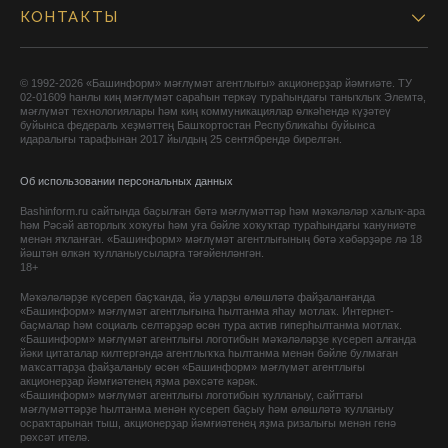
КОНТАКТЫ
© 1992-2026 «Башинформ» мәғлүмәт агентлығы» акционерҙар йәмғиәте. ТУ
02-01609 һанлы киң мәғлүмәт сараһын теркәү тураһындағы таныҡлыҡ Элемтә,
мәғлүмәт технологиялары һәм киң коммуникациялар өлкәһендә күҙәтеү
буйынса федераль хеҙмәттең Башҡортостан Республикаһы буйынса
идаралығы тарафынан 2017 йылдың 25 сентябрендә бирелгән.
Об использовании персональных данных
Bashinform.ru сайтында баҫылған бөтә мәғлүмәттәр һәм мәҡәләләр халыҡ-ара
һәм Рәсәй авторлыҡ хоҡуғы һәм уға бәйле хоҡуҡтар тураһындағы ҡануниәте
менән яҡланған. «Башинформ» мәғлүмәт агентлығының бөтә хәбәрҙәре лә 18
йәштән өлкән ҡулланыусыларға тәғәйенләнгән.
18+
Мәҡәләләрҙе күсереп баҫҡанда, йә уларҙы өлөшләтә файҙаланғанда
«Башинформ» мәғлүмәт агентлығына һылтанма яһау мотлаҡ. Интернет-
баҫмалар һәм социаль селтәрҙәр өсөн тура актив гиперһылтанма мотлаҡ.
«Башинформ» мәғлүмәт агентлығы логотибын мәҡәләләрҙе күсереп алғанда
йәки цитаталар килтергәндә агентлыҡҡа һылтанма менән бәйле булмаған
маҡсаттарҙа файҙаланыу өсөн «Башинформ» мәғлүмәт агентлығы
акционерҙар йәмғиәтенең яҙма рөхсәте кәрәк.
«Башинформ» мәғлүмәт агентлығы логотибын ҡулланыу, сайттағы
мәғлүмәттәрҙе һылтанма менән күсереп баҫыу һәм өлөшләтә ҡулланыу
осраҡтарынан тыш, акционерҙар йәмғиәтенең яҙма ризалығы менән генә
рөхсәт ителә.