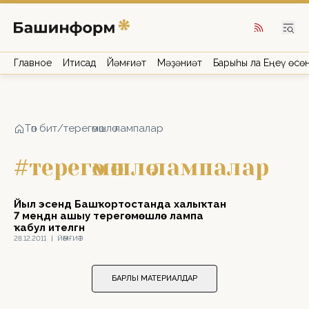
Главное
Иҡтисад
Йәмғиәт
Мәҙәниәт
Барыһы ла Еңеү өсө
Төп бит
/
терегөмөшлө лампалар
#терегөмөшлө лампалар
Йыл эсендә Башҡортостанда халыҡтан
7 меңдән ашыу терегөмөшлө лампа
ҡабул ителгән
28.12.2011
|
ЙӘМҒИӘТ
БАРЛЫҠ МАТЕРИАЛДАР