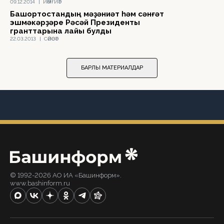
09.12.2014
|
ЙӘМҒИӘТ
Башҡортостандың мәҙәниәт һәм сәнғәт
эшмәкәрҙәре Рәсәй Президенты
гранттарына лайыҡ булды
22.03.2013
|
СӘЙӘСӘТ
БАРЛЫҠ МАТЕРИАЛДАР
© 1992-2026 АО ИА «Башинформ».
www.bashinform.ru