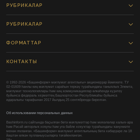
РУБРИКАЛАР
РУБРИКАЛАР
ФОРМАТТАР
КОНТАКТЫ
© 1992-2026 «Башинформ» мәғлүмәт агентлығы» акционерҙар йәмғиәте. ТУ
02-01609 һанлы киң мәғлүмәт сараһын теркәү тураһындағы таныҡлыҡ Элемтә,
мәғлүмәт технологиялары һәм киң коммуникациялар өлкәһендә күҙәтеү
буйынса федераль хеҙмәттең Башҡортостан Республикаһы буйынса
идаралығы тарафынан 2017 йылдың 25 сентябрендә бирелгән.
Об использовании персональных данных
Bashinform.ru сайтында баҫылған бөтә мәғлүмәттәр һәм мәҡәләләр халыҡ-ара
һәм Рәсәй авторлыҡ хоҡуғы һәм уға бәйле хоҡуҡтар тураһындағы ҡануниәте
менән яҡланған. «Башинформ» мәғлүмәт агентлығының бөтә хәбәрҙәре лә 18
йәштән өлкән ҡулланыусыларға тәғәйенләнгән.
18+