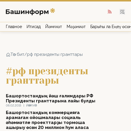
Главное
Иҡтисад
Йәмғиәт
Мәҙәниәт
Барыһы ла Еңеү өсө
Төп бит
/
рф президенты гранттары
#рф президенты
гранттары
Башҡортостандың йәш ғалимдары РФ
Президенты гранттарына лайыҡ булды
06.02.2015
|
ЙӘМҒИӘТ
Башҡортостандың коммерцияға
ҡарамаған ойошмалары социаль
әһәмиәтле проекттарҙы тормошҡа
ашырыу өсөн 20 миллион һум аласаҡ