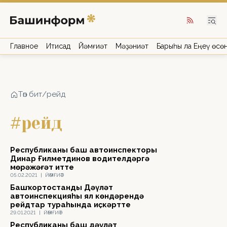
Главное
Иҡтисад
Йәмғиәт
Мәҙәниәт
Барыһы ла Еңеү өсө
Төп бит
/
рейд
#рейд
Республиканың баш автоинспекторы
Динар Ғилметдинов водителдәргә
мөрәжәғәт итте
05.02.2021
|
ЙӘМҒИӘТ
Башҡортостандың Дәүләт
автоинспекцияһы ял көндәрендә
рейдтар тураһында иҫкәртте
29.01.2021
|
ЙӘМҒИӘТ
Республиканың баш дәүләт