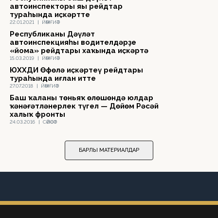
автоинспекторы яңы рейдтар
тураһында иҫкәртте
22.01.2021
|
ЙӘМҒИӘТ
Республиканың Дәүләт
автоинспекцияһы водителдәрҙе
«йома» рейдтары хаҡында иҫкәртә
15.03.2019
|
ЙӘМҒИӘТ
ЮХХДИ Өфөлә иҫкәртеү рейдтары
тураһында иғлан итте
27.07.2018
|
ЙӘМҒИӘТ
Баш ҡаланың төньяҡ өлөшөндә юлдар
ҡәнәғәтләнерлек түгел — Дөйөм Рәсәй
халыҡ фронты
24.03.2016
|
СӘЙӘСӘТ
БАРЛЫҠ МАТЕРИАЛДАР