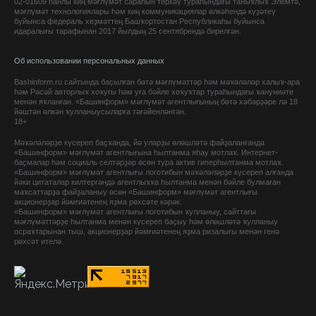
02-01609 һанлы киң мәғлүмәт сараһын теркәү тураһындағы таныҡлыҡ Элемтә,
мәғлүмәт технологиялары һәм киң коммуникациялар өлкәһендә күҙәтеү
буйынса федераль хеҙмәттең Башҡортостан Республикаһы буйынса
идаралығы тарафынан 2017 йылдың 25 сентябрендә бирелгән.
Об использовании персональных данных
Bashinform.ru сайтында баҫылған бөтә мәғлүмәттәр һәм мәҡәләләр халыҡ-ара
һәм Рәсәй авторлыҡ хоҡуғы һәм уға бәйле хоҡуҡтар тураһындағы ҡануниәте
менән яҡланған. «Башинформ» мәғлүмәт агентлығының бөтә хәбәрҙәре лә 18
йәштән өлкән ҡулланыусыларға тәғәйенләнгән.
18+
Мәҡәләләрҙе күсереп баҫҡанда, йә уларҙы өлөшләтә файҙаланғанда
«Башинформ» мәғлүмәт агентлығына һылтанма яһау мотлаҡ. Интернет-
баҫмалар һәм социаль селтәрҙәр өсөн тура актив гиперһылтанма мотлаҡ.
«Башинформ» мәғлүмәт агентлығы логотибын мәҡәләләрҙе күсереп алғанда
йәки цитаталар килтергәндә агентлыҡҡа һылтанма менән бәйле булмаған
маҡсаттарҙа файҙаланыу өсөн «Башинформ» мәғлүмәт агентлығы
акционерҙар йәмғиәтенең яҙма рөхсәте кәрәк.
«Башинформ» мәғлүмәт агентлығы логотибын ҡулланыу, сайттағы
мәғлүмәттәрҙе һылтанма менән күсереп баҫыу һәм өлөшләтә ҡулланыу
осраҡтарынан тыш, акционерҙар йәмғиәтенең яҙма ризалығы менән генә
рөхсәт ителә.