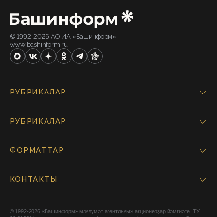
© 1992-2026 АО ИА «Башинформ».
www.bashinform.ru
РУБРИКАЛАР
РУБРИКАЛАР
ФОРМАТТАР
КОНТАКТЫ
© 1992-2026 «Башинформ» мәғлүмәт агентлығы» акционерҙар йәмғиәте. ТУ