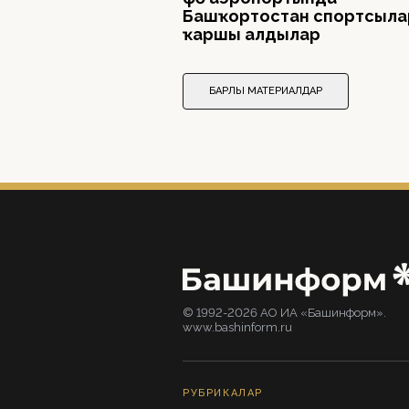
Башҡортостан спортсыл
ҡаршы алдылар
БАРЛЫҠ МАТЕРИАЛДАР
© 1992-2026 АО ИА «Башинформ».
www.bashinform.ru
РУБРИКАЛАР