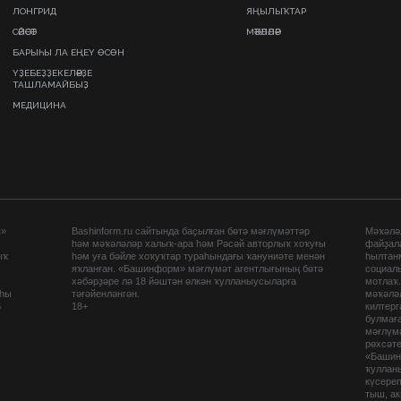
ЛОНГРИД
ЯҢЫЛЫҠТАР
СӘЙӘСӘТ
МӘҠӘЛӘЛӘР
БАРЫҺЫ ЛА ЕҢЕҮ ӨСӨН
ҮҘЕБЕҘҘЕКЕЛӘРҘЕ
ТАШЛАМАЙБЫҘ
МЕДИЦИНА
ы»
Bashinform.ru сайтында баҫылған бөтә мәғлүмәттәр
Мәҡәләл
һәм мәҡәләләр халыҡ-ара һәм Рәсәй авторлыҡ хоҡуғы
файҙал
ыҡ
һәм уға бәйле хоҡуҡтар тураһындағы ҡануниәте менән
һылтан
яҡланған. «Башинформ» мәғлүмәт агентлығының бөтә
социаль
хәбәрҙәре лә 18 йәштән өлкән ҡулланыусыларға
мотлаҡ
аһы
тәғәйенләнгән.
мәҡәләл
5
18+
килтер
булмағ
мәғлүмә
рөхсәте
«Башин
ҡуллан
күсере
тыш, а