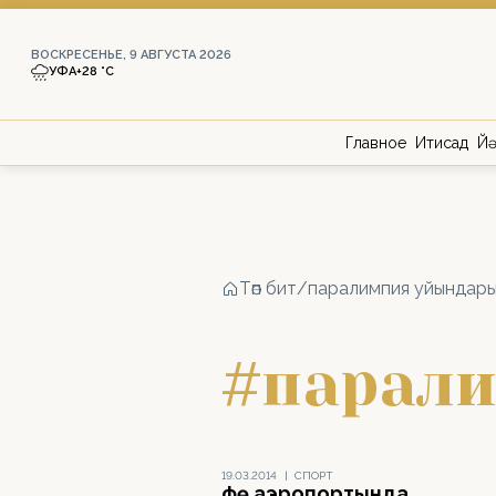
ВОСКРЕСЕНЬЕ, 9 АВГУСТА 2026
УФА
+28 °С
Главное
Иҡтисад
Йә
Төп бит
/
паралимпия уйындар
#парали
19.03.2014
|
СПОРТ
Өфө аэропортында