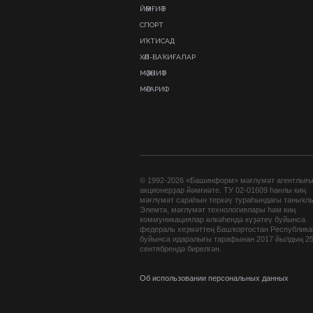
ЙӘМҒИӘТ
СПОРТ
ИҠТИСАД
ХӘЛ-ВАҠИҒАЛАР
МӘҘӘНИӘТ
МӘҒАРИФ
© 1992-2026 «Башинформ» мәғлүмәт агентлығ
акционерҙар йәмғиәте. ТУ 02-01609 һанлы киң
мәғлүмәт сараһын теркәү тураһындағы таныҡл
Элемтә, мәғлүмәт технологиялары һәм киң
коммуникациялар өлкәһендә күҙәтеү буйынса
федераль хеҙмәттең Башҡортостан Республик
буйынса идаралығы тарафынан 2017 йылдың 2
сентябрендә бирелгән.
Об использовании персональных данных