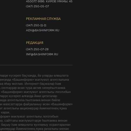
450077, ӨФӨ, КИРОВ УРАМЫ, 45

(347) 250-05-07
РЕКЛАМНАЯ СЛУЖБА
(347) 250-11-11

ADV@BASHINFORM.RU
РЕДАКЦИЯ
(347) 250-07-28

INF@BASHINFORM.RU
әрҙе күсереп баҫҡанда, йә уларҙы өлөшләтә
анғанда «Башинформ» мәғлүмәт агентлығына
ма яһау мотлаҡ. Интернет-баҫмалар һәм
 селтәрҙәр өсөн тура актив гиперһылтанма
. «Башинформ» мәғлүмәт агентлығы логотибын
әрҙе күсереп алғанда йәки цитаталар
гәндә агентлыҡҡа һылтанма менән бәйле
ан маҡсаттарҙа файҙаланыу өсөн «Башинформ»
т агентлығы акционерҙар йәмғиәтенең яҙма
 кәрәк.
форм» мәғлүмәт агентлығы логотибын
ыу, сайттағы мәғлүмәттәрҙе һылтанма менән
п баҫыу һәм өлөшләтә ҡулланыу осраҡтарынан
кционерҙар йәмғиәтенең яҙма ризалығы менән