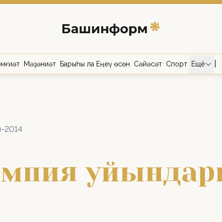
|
мғиәт
Мәҙәниәт
Барыһы ла Еңеү өсөн
Сәйәсәт
Спорт
Ещё
ы-2014
мпия уйындар