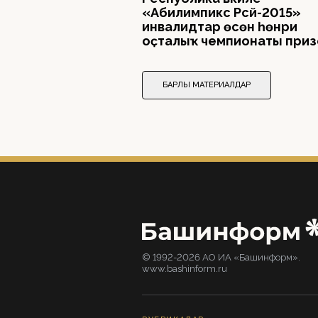
«Абилимпикс Рәсәй-2015»
инвалидтар өсөн һөнәри
оҫталыҡ чемпионаты при
БАРЛЫҠ МАТЕРИАЛДАР
© 1992-2026 АО ИА «Башинформ».
www.bashinform.ru