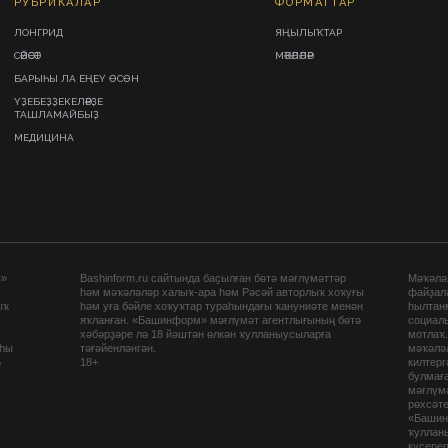
РУБРИКАЛАР
ФОРМАТТАР
ЛОНГРИД
ЯҢЫЛЫҠТАР
СӘЙӘСӘТ
МӘҠӘЛӘЛӘР
БАРЫҺЫ ЛА ЕҢЕҮ ӨСӨН
ҮҘЕБЕҘҘЕКЕЛӘРҘЕ
ТАШЛАМАЙБЫҘ
МЕДИЦИНА
ы»
Bashinform.ru сайтында баҫылған бөтә мәғлүмәттәр
Мәҡәләл
һәм мәҡәләләр халыҡ-ара һәм Рәсәй авторлыҡ хоҡуғы
файҙал
ыҡ
һәм уға бәйле хоҡуҡтар тураһындағы ҡануниәте менән
һылтан
яҡланған. «Башинформ» мәғлүмәт агентлығының бөтә
социаль
хәбәрҙәре лә 18 йәштән өлкән ҡулланыусыларға
мотлаҡ
аһы
тәғәйенләнгән.
мәҡәләл
5
18+
килтер
булмағ
мәғлүмә
рөхсәте
«Башин
ҡуллан
күсере