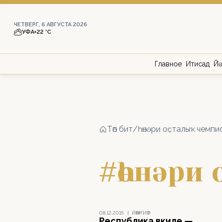
ЧЕТВЕРГ, 6 АВГУСТА 2026
УФА
+22 °С
Главное
Иҡтисад
Йә
Төп бит
/
һөнәри оҫталыҡ чемпи
#һөнәри
08.12.2015
|
ЙӘМҒИӘТ
Республика вәкиле —