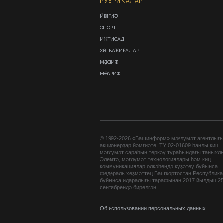
РУБРИКАЛАР
ЙӘМҒИӘТ
СПОРТ
ИҠТИСАД
ХӘЛ-ВАҠИҒАЛАР
МӘҘӘНИӘТ
МӘҒАРИФ
© 1992-2026 «Башинформ» мәғлүмәт агентлығ
акционерҙар йәмғиәте. ТУ 02-01609 һанлы киң
мәғлүмәт сараһын теркәү тураһындағы таныҡл
Элемтә, мәғлүмәт технологиялары һәм киң
коммуникациялар өлкәһендә күҙәтеү буйынса
федераль хеҙмәттең Башҡортостан Республик
буйынса идаралығы тарафынан 2017 йылдың 2
сентябрендә бирелгән.
Об использовании персональных данных