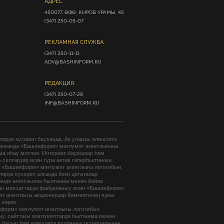
АДРЕС
450077, ӨФӨ, КИРОВ УРАМЫ, 45

(347) 250-05-07
РЕКЛАМНАЯ СЛУЖБА
(347) 250-11-11

ADV@BASHINFORM.RU
РЕДАКЦИЯ
(347) 250-07-28

INF@BASHINFORM.RU
әрҙе күсереп баҫҡанда, йә уларҙы өлөшләтә
анғанда «Башинформ» мәғлүмәт агентлығына
ма яһау мотлаҡ. Интернет-баҫмалар һәм
 селтәрҙәр өсөн тура актив гиперһылтанма
. «Башинформ» мәғлүмәт агентлығы логотибын
әрҙе күсереп алғанда йәки цитаталар
гәндә агентлыҡҡа һылтанма менән бәйле
ан маҡсаттарҙа файҙаланыу өсөн «Башинформ»
т агентлығы акционерҙар йәмғиәтенең яҙма
 кәрәк.
форм» мәғлүмәт агентлығы логотибын
ыу, сайттағы мәғлүмәттәрҙе һылтанма менән
п баҫыу һәм өлөшләтә ҡулланыу осраҡтарынан