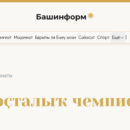
|
мғиәт
Мәҙәниәт
Барыһы ла Еңеү өсөн
Сәйәсәт
Спорт
Ещё
онаты
 оҫталыҡ чемп