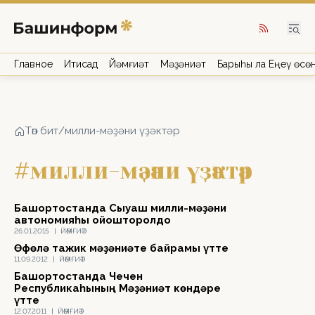
Главное
Иҡтисад
Йәмғиәт
Мәҙәниәт
Барыһы ла Еңеү өсө
Төп бит
/
милли-мәҙәни үҙәктәр
#милли-мәҙәни үҙәктәр
Башҡортостанда Сыуаш милли-мәҙәни
автономияһы ойошторолдо
26.01.2015
|
ЙӘМҒИӘТ
Өфөлә тажик мәҙәниәте байрамы үтте
11.09.2012
|
ЙӘМҒИӘТ
Башҡортостанда Чечен
Республикаһының Мәҙәниәт көндәре
үтте
12.07.2011
|
ЙӘМҒИӘТ