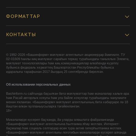
ФОРМАТТАР
КОНТАКТЫ
© 1992-2026 «Башинформ» мәғлүмәт агентлығы» акционерҙар йәмғиәте. ТУ
02-01609 һанлы киң мәғлүмәт сараһын теркәү тураһындағы таныҡлыҡ Элемтә,
мәғлүмәт технологиялары һәм киң коммуникациялар өлкәһендә күҙәтеү
буйынса федераль хеҙмәттең Башҡортостан Республикаһы буйынса
идаралығы тарафынан 2017 йылдың 25 сентябрендә бирелгән.
Об использовании персональных данных
Bashinform.ru сайтында баҫылған бөтә мәғлүмәттәр һәм мәҡәләләр халыҡ-ара
һәм Рәсәй авторлыҡ хоҡуғы һәм уға бәйле хоҡуҡтар тураһындағы ҡануниәте
менән яҡланған. «Башинформ» мәғлүмәт агентлығының бөтә хәбәрҙәре лә 18
йәштән өлкән ҡулланыусыларға тәғәйенләнгән.
18+
Мәҡәләләрҙе күсереп баҫҡанда, йә уларҙы өлөшләтә файҙаланғанда
«Башинформ» мәғлүмәт агентлығына һылтанма яһау мотлаҡ. Интернет-
баҫмалар һәм социаль селтәрҙәр өсөн тура актив гиперһылтанма мотлаҡ.
«Башинформ» мәғлүмәт агентлығы логотибын мәҡәләләрҙе күсереп алғанда