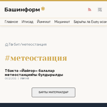
Главное
Иҡтисад
Йәмғиәт
Мәҙәниәт
Барыһы ла Еңеү өсө
Төп бит
/
метеостанция
#метеостанция
Төбәктә «Йәйғор» балалар
метеостанцияһы булдырылды
05.12.2011
|
ЙӘМҒИӘТ
БАРЛЫҠ МАТЕРИАЛДАР