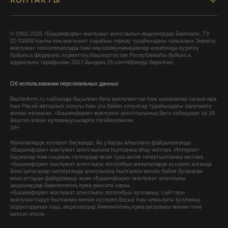
КОНТАКТЫ
© 1992-2026 «Башинформ» мәғлүмәт агентлығы» акционерҙар йәмғиәте. ТУ
02-01609 һанлы киң мәғлүмәт сараһын теркәү тураһындағы таныҡлыҡ Элемтә,
мәғлүмәт технологиялары һәм киң коммуникациялар өлкәһендә күҙәтеү
буйынса федераль хеҙмәттең Башҡортостан Республикаһы буйынса
идаралығы тарафынан 2017 йылдың 25 сентябрендә бирелгән.
Об использовании персональных данных
Bashinform.ru сайтында баҫылған бөтә мәғлүмәттәр һәм мәҡәләләр халыҡ-ара
һәм Рәсәй авторлыҡ хоҡуғы һәм уға бәйле хоҡуҡтар тураһындағы ҡануниәте
менән яҡланған. «Башинформ» мәғлүмәт агентлығының бөтә хәбәрҙәре лә 18
йәштән өлкән ҡулланыусыларға тәғәйенләнгән.
18+
Мәҡәләләрҙе күсереп баҫҡанда, йә уларҙы өлөшләтә файҙаланғанда
«Башинформ» мәғлүмәт агентлығына һылтанма яһау мотлаҡ. Интернет-
баҫмалар һәм социаль селтәрҙәр өсөн тура актив гиперһылтанма мотлаҡ.
«Башинформ» мәғлүмәт агентлығы логотибын мәҡәләләрҙе күсереп алғанда
йәки цитаталар килтергәндә агентлыҡҡа һылтанма менән бәйле булмаған
маҡсаттарҙа файҙаланыу өсөн «Башинформ» мәғлүмәт агентлығы
акционерҙар йәмғиәтенең яҙма рөхсәте кәрәк.
«Башинформ» мәғлүмәт агентлығы логотибын ҡулланыу, сайттағы
мәғлүмәттәрҙе һылтанма менән күсереп баҫыу һәм өлөшләтә ҡулланыу
осраҡтарынан тыш, акционерҙар йәмғиәтенең яҙма ризалығы менән генә
рөхсәт ителә.