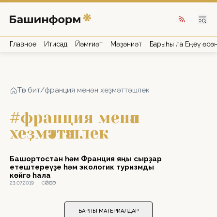
Главное
Иҡтисад
Йәмғиәт
Мәҙәниәт
Барыһы ла Еңеү өсө
Төп бит
/
франция менән хеҙмәттәшлек
#франция менән
хеҙмәттәшлек
Башҡортостан һәм Франция яңы сырҙар
етештереүҙе һәм экологик туризмды
көйгә һала
23.07.2019
|
СӘЙӘСӘТ
БАРЛЫҠ МАТЕРИАЛДАР