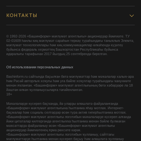
КОНТАКТЫ
© 1992-2026 «Башинформ» мәғлүмәт агентлығы» акционерҙар йәмғиәте. ТУ
02-01609 һанлы киң мәғлүмәт сараһын теркәү тураһындағы таныҡлыҡ Элемтә,
мәғлүмәт технологиялары һәм киң коммуникациялар өлкәһендә күҙәтеү
буйынса федераль хеҙмәттең Башҡортостан Республикаһы буйынса
идаралығы тарафынан 2017 йылдың 25 сентябрендә бирелгән.
Об использовании персональных данных
Bashinform.ru сайтында баҫылған бөтә мәғлүмәттәр һәм мәҡәләләр халыҡ-ара
һәм Рәсәй авторлыҡ хоҡуғы һәм уға бәйле хоҡуҡтар тураһындағы ҡануниәте
менән яҡланған. «Башинформ» мәғлүмәт агентлығының бөтә хәбәрҙәре лә 18
йәштән өлкән ҡулланыусыларға тәғәйенләнгән.
18+
Мәҡәләләрҙе күсереп баҫҡанда, йә уларҙы өлөшләтә файҙаланғанда
«Башинформ» мәғлүмәт агентлығына һылтанма яһау мотлаҡ. Интернет-
баҫмалар һәм социаль селтәрҙәр өсөн тура актив гиперһылтанма мотлаҡ.
«Башинформ» мәғлүмәт агентлығы логотибын мәҡәләләрҙе күсереп алғанда
йәки цитаталар килтергәндә агентлыҡҡа һылтанма менән бәйле булмаған
маҡсаттарҙа файҙаланыу өсөн «Башинформ» мәғлүмәт агентлығы
акционерҙар йәмғиәтенең яҙма рөхсәте кәрәк.
«Башинформ» мәғлүмәт агентлығы логотибын ҡулланыу, сайттағы
мәғлүмәттәрҙе һылтанма менән күсереп баҫыу һәм өлөшләтә ҡулланыу