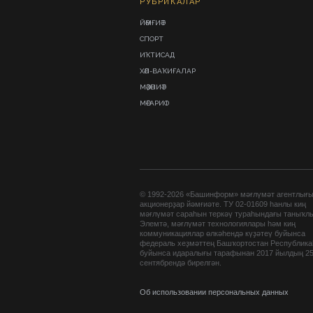
РУБРИКАЛАР
ЙӘМҒИӘТ
СПОРТ
ИҠТИСАД
ХӘЛ-ВАҠИҒАЛАР
МӘҘӘНИӘТ
МӘҒАРИФ
© 1992-2026 «Башинформ» мәғлүмәт агентлығ
акционерҙар йәмғиәте. ТУ 02-01609 һанлы киң
мәғлүмәт сараһын теркәү тураһындағы таныҡл
Элемтә, мәғлүмәт технологиялары һәм киң
коммуникациялар өлкәһендә күҙәтеү буйынса
федераль хеҙмәттең Башҡортостан Республик
буйынса идаралығы тарафынан 2017 йылдың 2
сентябрендә бирелгән.
Об использовании персональных данных