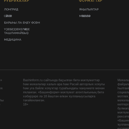
РУБРИКАЛАР
ФОРМАТТАР
ЛОНГРИД
ЯҢЫЛЫҠТАР
СӘЙӘСӘТ
МӘҠӘЛӘЛӘР
БАРЫҺЫ ЛА ЕҢЕҮ ӨСӨН
ҮҘЕБЕҘҘЕКЕЛӘРҘЕ
ТАШЛАМАЙБЫҘ
МЕДИЦИНА
ы»
Bashinform.ru сайтында баҫылған бөтә мәғлүмәттәр
Мәҡәләл
һәм мәҡәләләр халыҡ-ара һәм Рәсәй авторлыҡ хоҡуғы
файҙал
ыҡ
һәм уға бәйле хоҡуҡтар тураһындағы ҡануниәте менән
һылтан
яҡланған. «Башинформ» мәғлүмәт агентлығының бөтә
социаль
хәбәрҙәре лә 18 йәштән өлкән ҡулланыусыларға
мотлаҡ
аһы
тәғәйенләнгән.
мәҡәләл
5
18+
килтер
булмағ
мәғлүмә
рөхсәте
«Башин
ҡуллан
күсере