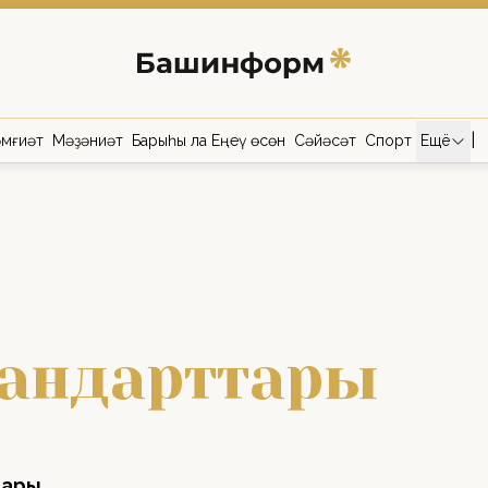
|
мғиәт
Мәҙәниәт
Барыһы ла Еңеү өсөн
Сәйәсәт
Спорт
Ещё
ы
стандарттары
тары