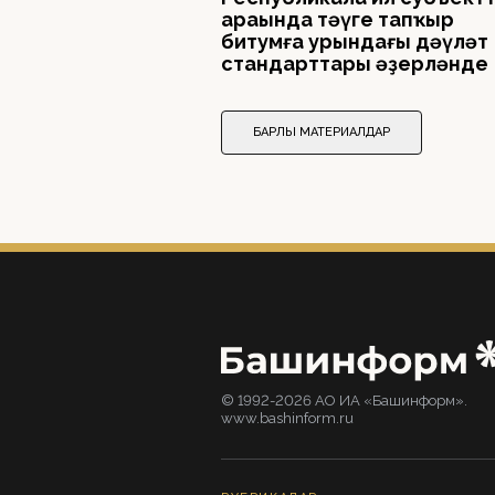
араһында тәүге тапҡыр
битумға урындағы дәүләт
стандарттары әҙерләнде
БАРЛЫҠ МАТЕРИАЛДАР
© 1992-2026 АО ИА «Башинформ».
www.bashinform.ru