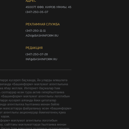
АДРЕС
450077, ӨФӨ, КИРОВ УРАМЫ, 45

(347) 250-05-07
РЕКЛАМНАЯ СЛУЖБА
(347) 250-11-11

ADV@BASHINFORM.RU
РЕДАКЦИЯ
(347) 250-07-28

INF@BASHINFORM.RU
әрҙе күсереп баҫҡанда, йә уларҙы өлөшләтә
анғанда «Башинформ» мәғлүмәт агентлығына
ма яһау мотлаҡ. Интернет-баҫмалар һәм
 селтәрҙәр өсөн тура актив гиперһылтанма
. «Башинформ» мәғлүмәт агентлығы логотибын
әрҙе күсереп алғанда йәки цитаталар
гәндә агентлыҡҡа һылтанма менән бәйле
ан маҡсаттарҙа файҙаланыу өсөн «Башинформ»
т агентлығы акционерҙар йәмғиәтенең яҙма
 кәрәк.
форм» мәғлүмәт агентлығы логотибын
ыу, сайттағы мәғлүмәттәрҙе һылтанма менән
п баҫыу һәм өлөшләтә ҡулланыу осраҡтарынан