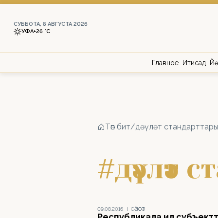
СУББОТА, 8 АВГУСТА 2026
УФА
+26 °С
Главное
Иҡтисад
Йә
Төп бит
/
дәүләт стандарттар
#дәүләт 
09.08.2016
|
СӘЙӘСӘТ
Республикала ил субъект