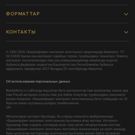
ФОРМАТТАР
КОНТАКТЫ
© 1992-2026 «Башинформ» мәғлүмәт агентлығы» акционерҙар йәмғиәте. ТУ
02-01609 һанлы киң мәғлүмәт сараһын теркәү тураһындағы таныҡлыҡ Элемтә,
мәғлүмәт технологиялары һәм киң коммуникациялар өлкәһендә күҙәтеү
буйынса федераль хеҙмәттең Башҡортостан Республикаһы буйынса
идаралығы тарафынан 2017 йылдың 25 сентябрендә бирелгән.
Об использовании персональных данных
Bashinform.ru сайтында баҫылған бөтә мәғлүмәттәр һәм мәҡәләләр халыҡ-ара
һәм Рәсәй авторлыҡ хоҡуғы һәм уға бәйле хоҡуҡтар тураһындағы ҡануниәте
менән яҡланған. «Башинформ» мәғлүмәт агентлығының бөтә хәбәрҙәре лә 18
йәштән өлкән ҡулланыусыларға тәғәйенләнгән.
18+
Мәҡәләләрҙе күсереп баҫҡанда, йә уларҙы өлөшләтә файҙаланғанда
«Башинформ» мәғлүмәт агентлығына һылтанма яһау мотлаҡ. Интернет-
баҫмалар һәм социаль селтәрҙәр өсөн тура актив гиперһылтанма мотлаҡ.
«Башинформ» мәғлүмәт агентлығы логотибын мәҡәләләрҙе күсереп алғанда
йәки цитаталар килтергәндә агентлыҡҡа һылтанма менән бәйле булмаған