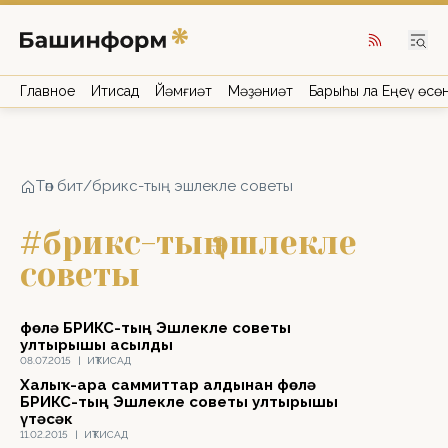
Главное
Иҡтисад
Йәмғиәт
Мәҙәниәт
Барыһы ла Еңеү өсө
Төп бит
/
брикс-тың эшлекле советы
#брикс-тың эшлекле
советы
Өфөлә БРИКС-тың Эшлекле советы
ултырышы асылды
08.07.2015
|
ИҠТИСАД
Халыҡ-ара саммиттар алдынан Өфөлә
БРИКС-тың Эшлекле советы ултырышы
үтәсәк
11.02.2015
|
ИҠТИСАД