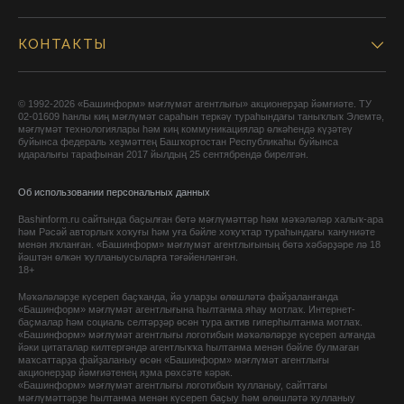
КОНТАКТЫ
© 1992-2026 «Башинформ» мәғлүмәт агентлығы» акционерҙар йәмғиәте. ТУ
02-01609 һанлы киң мәғлүмәт сараһын теркәү тураһындағы таныҡлыҡ Элемтә,
мәғлүмәт технологиялары һәм киң коммуникациялар өлкәһендә күҙәтеү
буйынса федераль хеҙмәттең Башҡортостан Республикаһы буйынса
идаралығы тарафынан 2017 йылдың 25 сентябрендә бирелгән.
Об использовании персональных данных
Bashinform.ru сайтында баҫылған бөтә мәғлүмәттәр һәм мәҡәләләр халыҡ-ара
һәм Рәсәй авторлыҡ хоҡуғы һәм уға бәйле хоҡуҡтар тураһындағы ҡануниәте
менән яҡланған. «Башинформ» мәғлүмәт агентлығының бөтә хәбәрҙәре лә 18
йәштән өлкән ҡулланыусыларға тәғәйенләнгән.
18+
Мәҡәләләрҙе күсереп баҫҡанда, йә уларҙы өлөшләтә файҙаланғанда
«Башинформ» мәғлүмәт агентлығына һылтанма яһау мотлаҡ. Интернет-
баҫмалар һәм социаль селтәрҙәр өсөн тура актив гиперһылтанма мотлаҡ.
«Башинформ» мәғлүмәт агентлығы логотибын мәҡәләләрҙе күсереп алғанда
йәки цитаталар килтергәндә агентлыҡҡа һылтанма менән бәйле булмаған
маҡсаттарҙа файҙаланыу өсөн «Башинформ» мәғлүмәт агентлығы
акционерҙар йәмғиәтенең яҙма рөхсәте кәрәк.
«Башинформ» мәғлүмәт агентлығы логотибын ҡулланыу, сайттағы
мәғлүмәттәрҙе һылтанма менән күсереп баҫыу һәм өлөшләтә ҡулланыу