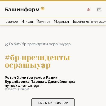
Главное
Иҡтисад
Йәмғиәт
Мәҙәниәт
Барыһы ла Еңеү өсө
Төп бит
/
бр президенты осрашыуҙар
#бр президенты
осрашыуҙар
Рөстәм Хәмитов үҫмер Радик
Буранбаевҡа Парижға Диснейлендҡа
путевка тапшырҙы
25.10.2013
|
ЙӘМҒИӘТ
БАРЛЫҠ МАТЕРИАЛДАР