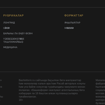
РУБРИКАЛАР
ФОРМАТТАР
ЛОНГРИД
ЯҢЫЛЫҠТАР
СӘЙӘСӘТ
МӘҠӘЛӘЛӘР
БАРЫҺЫ ЛА ЕҢЕҮ ӨСӨН
ҮҘЕБЕҘҘЕКЕЛӘРҘЕ
ТАШЛАМАЙБЫҘ
МЕДИЦИНА
ы»
Bashinform.ru сайтында баҫылған бөтә мәғлүмәттәр
Мәҡәләл
һәм мәҡәләләр халыҡ-ара һәм Рәсәй авторлыҡ хоҡуғы
файҙал
ыҡ
һәм уға бәйле хоҡуҡтар тураһындағы ҡануниәте менән
һылтан
яҡланған. «Башинформ» мәғлүмәт агентлығының бөтә
социаль
хәбәрҙәре лә 18 йәштән өлкән ҡулланыусыларға
мотлаҡ
аһы
тәғәйенләнгән.
мәҡәләл
5
18+
килтер
булмағ