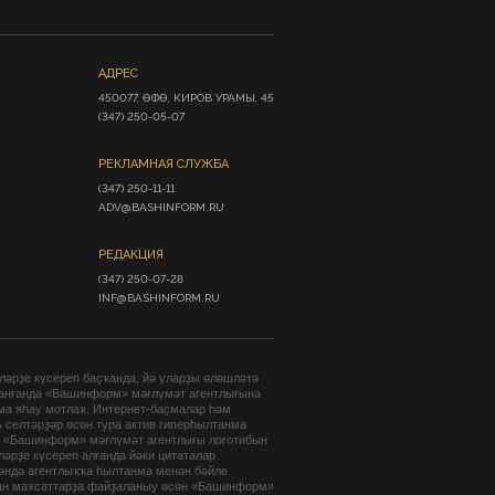
АДРЕС
450077, ӨФӨ, КИРОВ УРАМЫ, 45

(347) 250-05-07
РЕКЛАМНАЯ СЛУЖБА
(347) 250-11-11

ADV@BASHINFORM.RU
РЕДАКЦИЯ
(347) 250-07-28

INF@BASHINFORM.RU
әрҙе күсереп баҫҡанда, йә уларҙы өлөшләтә
анғанда «Башинформ» мәғлүмәт агентлығына
ма яһау мотлаҡ. Интернет-баҫмалар һәм
 селтәрҙәр өсөн тура актив гиперһылтанма
. «Башинформ» мәғлүмәт агентлығы логотибын
әрҙе күсереп алғанда йәки цитаталар
гәндә агентлыҡҡа һылтанма менән бәйле
ан маҡсаттарҙа файҙаланыу өсөн «Башинформ»