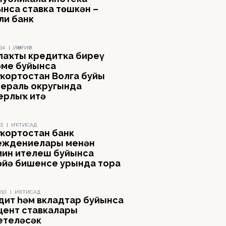
ынса ставка төшкән –
ли банк
14
|
ЙӘМҒИӘТ
лаҡты кредитҡа биреү
әме буйынса
ҡортостан Волга буйы
ераль округында
ерлыҡ итә
13
|
ИҠТИСАД
ҡортостан банк
еждениелары менән
мин ителеш буйынса
әйҙә бишенсе урында тора
010
|
ИҠТИСАД
дит һәм вкладтар буйынса
цент ставкалары
етеләсәк