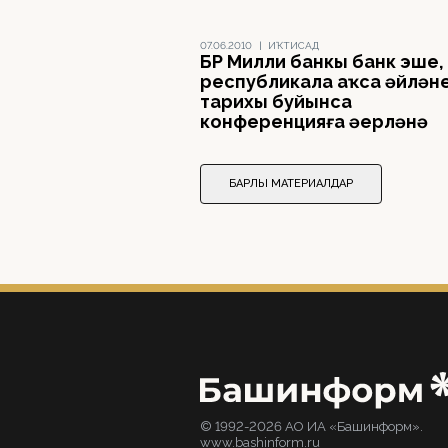
07.06.2010
|
ИҠТИСАД
БР Милли банкы банк эше,
республикала аҡса әйлән
тарихы буйынса
конференцияға әҙерләнә
БАРЛЫҠ МАТЕРИАЛДАР
© 1992-2026 АО ИА «Башинформ».
www.bashinform.ru