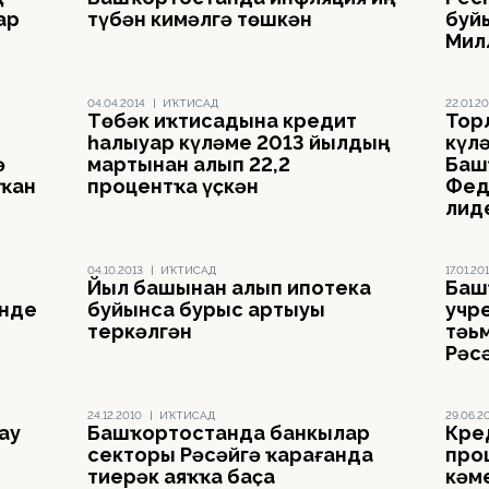
ар
түбән кимәлгә төшкән
буй
Мил
04.04.2014
|
ИҠТИСАД
22.01.20
Төбәк иҡтисадына кредит
Тор
һалыуҙар күләме 2013 йылдың
күл
ә
мартынан алып 22,2
Баш
тҡан
процентҡа үҫкән
Фед
лид
04.10.2013
|
ИҠТИСАД
17.01.20
Йыл башынан алып ипотека
Баш
әнде
буйынса бурыс артыуы
учр
теркәлгән
тәь
Рәс
24.12.2010
|
ИҠТИСАД
29.06.2
ау
Башҡортостанда банкылар
Кре
секторы Рәсәйгә ҡарағанда
про
тиҙерәк аяҡҡа баҫа
кәм