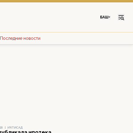
БАШ
Последние новости
18
|
ИҠТИСАД
публикала ипотека