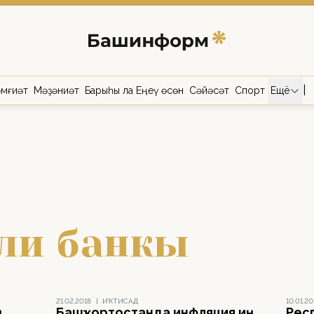
|
мғиәт
Мәҙәниәт
Барыһы ла Еңеү өсөн
Сәйәсәт
Спорт
Ещё
ли банкы
21.02.2018
|
ИҠТИСАД
10.01.20
ң
Башҡортостанда инфляция иң
Рес