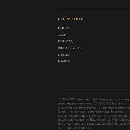
РУБРИКАЛАР
ЙӘМҒИӘТ
СПОРТ
ИҠТИСАД
ХӘЛ-ВАҠИҒАЛАР
МӘҘӘНИӘТ
МӘҒАРИФ
© 1992-2026 «Башинформ» мәғлүмәт агентлығ
акционерҙар йәмғиәте. ТУ 02-01609 һанлы киң
мәғлүмәт сараһын теркәү тураһындағы таныҡл
Элемтә, мәғлүмәт технологиялары һәм киң
коммуникациялар өлкәһендә күҙәтеү буйынса
федераль хеҙмәттең Башҡортостан Республик
буйынса идаралығы тарафынан 2017 йылдың 2
сентябрендә бирелгән.