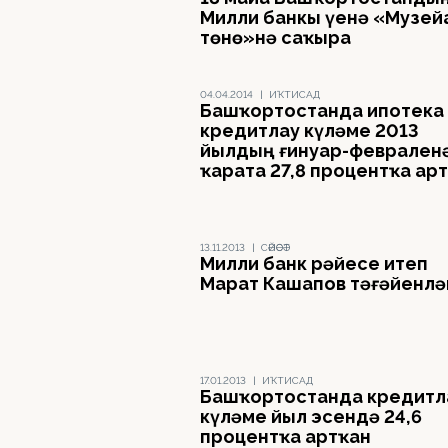
Милли банкы үҙенә «Музейҙ
төнө»нә саҡыра
04.04.2014
|
ИҠТИСАД
Башҡортостанда ипотека
кредитлау күләме 2013
йылдың ғинуар-феврален
ҡарата 27,8 процентҡа ар
13.11.2013
|
СӘЙӘСӘТ
Милли банк рәйесе итеп
Марат Кашапов тәғәйенл
17.01.2013
|
ИҠТИСАД
Башҡортостанда кредитл
күләме йыл эсендә 24,6
процентҡа артҡан