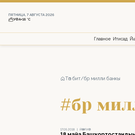
ПЯТНИЦА, 7 АВГУСТА 2026
УФА
+16 °С
Главное
Иҡтисад
Йә
Төп бит
/
бр милли банкы
#бр мил
17.05.2018
|
ЙӘМҒИӘТ
18 майҙа Башҡортостанды