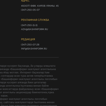
АДРЕС
450077, ӨФӨ, КИРОВ УРАМЫ, 45

(347) 250-05-07
РЕКЛАМНАЯ СЛУЖБА
(347) 250-11-11

ADV@BASHINFORM.RU
РЕДАКЦИЯ
(347) 250-07-28

INF@BASHINFORM.RU
әрҙе күсереп баҫҡанда, йә уларҙы өлөшләтә
анғанда «Башинформ» мәғлүмәт агентлығына
ма яһау мотлаҡ. Интернет-баҫмалар һәм
 селтәрҙәр өсөн тура актив гиперһылтанма
. «Башинформ» мәғлүмәт агентлығы логотибын
әрҙе күсереп алғанда йәки цитаталар
гәндә агентлыҡҡа һылтанма менән бәйле
ан маҡсаттарҙа файҙаланыу өсөн «Башинформ»
т агентлығы акционерҙар йәмғиәтенең яҙма
 кәрәк.
форм» мәғлүмәт агентлығы логотибын
ыу, сайттағы мәғлүмәттәрҙе һылтанма менән
п баҫыу һәм өлөшләтә ҡулланыу осраҡтарынан