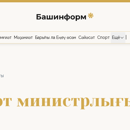
|
мғиәт
Мәҙәниәт
Барыһы ла Еңеү өсөн
Сәйәсәт
Спорт
Ещё
ғы
мәт министрлығ