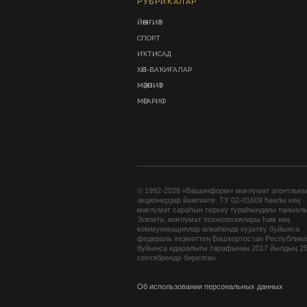
РУБРИКАЛАР
ЙӘМҒИӘТ
СПОРТ
ИҠТИСАД
ХӘЛ-ВАҠИҒАЛАР
МӘҘӘНИӘТ
МӘҒАРИФ
© 1992-2026 «Башинформ» мәғлүмәт агентлығ
акционерҙар йәмғиәте. ТУ 02-01609 һанлы киң
мәғлүмәт сараһын теркәү тураһындағы таныҡл
Элемтә, мәғлүмәт технологиялары һәм киң
коммуникациялар өлкәһендә күҙәтеү буйынса
федераль хеҙмәттең Башҡортостан Республик
буйынса идаралығы тарафынан 2017 йылдың 2
сентябрендә бирелгән.
Об использовании персональных данных