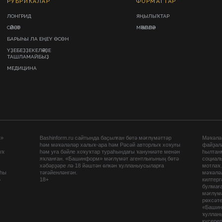
РУБРИКАЛАР
ФОРМАТТАР
ЛОНГРИД
ЯҢЫЛЫҠТАР
СӘЙӘСӘТ
МӘҠӘЛӘЛӘР
БАРЫҺЫ ЛА ЕҢЕҮ ӨСӨН
ҮҘЕБЕҘҘЕКЕЛӘРҘЕ
ТАШЛАМАЙБЫҘ
МЕДИЦИНА
ы»
Bashinform.ru сайтында баҫылған бөтә мәғлүмәттәр
Мәҡәләл
һәм мәҡәләләр халыҡ-ара һәм Рәсәй авторлыҡ хоҡуғы
файҙал
ыҡ
һәм уға бәйле хоҡуҡтар тураһындағы ҡануниәте менән
һылтан
яҡланған. «Башинформ» мәғлүмәт агентлығының бөтә
социаль
хәбәрҙәре лә 18 йәштән өлкән ҡулланыусыларға
мотлаҡ
аһы
тәғәйенләнгән.
мәҡәләл
5
18+
килтер
булмағ
мәғлүмә
рөхсәте
«Башин
ҡуллан
күсере