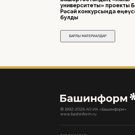
университеты» проекты Б
Рәсәй конкурсында еңеүс
булды
БАРЛЫҠ МАТЕРИАЛДАР
© 1992-2026 АО ИА «Башинформ».
www.bashinform.ru