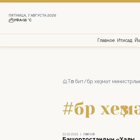
ПЯТНИЦА, 7 АВГУСТА 2026
УФА
+16 °С
Главное
Иҡтисад
Йә
Төп бит
/
бр хеҙмәт министрлы
#бр хеҙ
22.10.2013
|
ЙӘМҒИӘТ
Башҡортостандың «Халыҡ