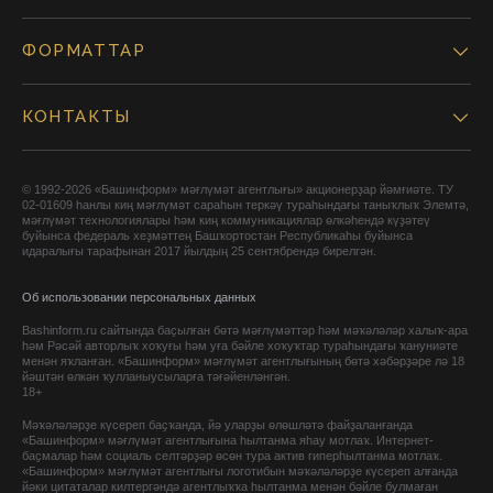
ФОРМАТТАР
КОНТАКТЫ
© 1992-2026 «Башинформ» мәғлүмәт агентлығы» акционерҙар йәмғиәте. ТУ
02-01609 һанлы киң мәғлүмәт сараһын теркәү тураһындағы таныҡлыҡ Элемтә,
мәғлүмәт технологиялары һәм киң коммуникациялар өлкәһендә күҙәтеү
буйынса федераль хеҙмәттең Башҡортостан Республикаһы буйынса
идаралығы тарафынан 2017 йылдың 25 сентябрендә бирелгән.
Об использовании персональных данных
Bashinform.ru сайтында баҫылған бөтә мәғлүмәттәр һәм мәҡәләләр халыҡ-ара
һәм Рәсәй авторлыҡ хоҡуғы һәм уға бәйле хоҡуҡтар тураһындағы ҡануниәте
менән яҡланған. «Башинформ» мәғлүмәт агентлығының бөтә хәбәрҙәре лә 18
йәштән өлкән ҡулланыусыларға тәғәйенләнгән.
18+
Мәҡәләләрҙе күсереп баҫҡанда, йә уларҙы өлөшләтә файҙаланғанда
«Башинформ» мәғлүмәт агентлығына һылтанма яһау мотлаҡ. Интернет-
баҫмалар һәм социаль селтәрҙәр өсөн тура актив гиперһылтанма мотлаҡ.
«Башинформ» мәғлүмәт агентлығы логотибын мәҡәләләрҙе күсереп алғанда
йәки цитаталар килтергәндә агентлыҡҡа һылтанма менән бәйле булмаған