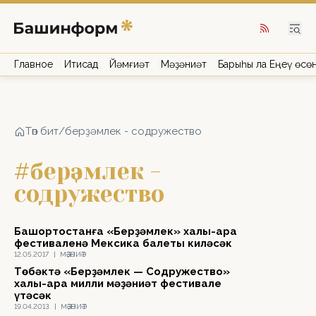
Главное
Иҡтисад
Йәмғиәт
Мәҙәниәт
Барыһы ла Еңеү өсө
Төп бит
/
берҙәмлек - содружество
#берҙәмлек -
содружество
Башҡортостанға «Берҙәмлек» халыҡ-ара
фестиваленә Мексика балеты киләсәк
12.05.2017
|
МӘҘӘНИӘТ
Төбәктә «Берҙәмлек — Содружество»
халыҡ-ара милли мәҙәниәт фестивале
үтәсәк
19.04.2013
|
МӘҘӘНИӘТ