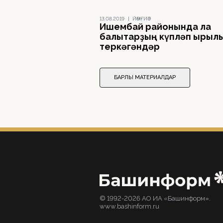
13.08.2019
|
ЙӘМҒИӘТ
Ишембай районында ла
балыҡтарҙың күпләп ҡырыл
теркәгәндәр
БАРЛЫҠ МАТЕРИАЛДАР
© 1992-2026 АО ИА «Башинформ».
www.bashinform.ru