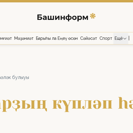
|
мғиәт
Мәҙәниәт
Барыһы ла Еңеү өсөн
Сәйәсәт
Спорт
Ещё
һәләк булыуы
арҙың күпләп һ