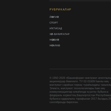
РУБРИКАЛАР
ЙӘМҒИӘТ
СПОРТ
ИҠТИСАД
ХӘЛ-ВАҠИҒАЛАР
МӘҘӘНИӘТ
МӘҒАРИФ
© 1992-2026 «Башинформ» мәғлүмәт агентлығ
акционерҙар йәмғиәте. ТУ 02-01609 һанлы киң
мәғлүмәт сараһын теркәү тураһындағы таныҡл
Элемтә, мәғлүмәт технологиялары һәм киң
коммуникациялар өлкәһендә күҙәтеү буйынса
федераль хеҙмәттең Башҡортостан Республик
буйынса идаралығы тарафынан 2017 йылдың 2
сентябрендә бирелгән.