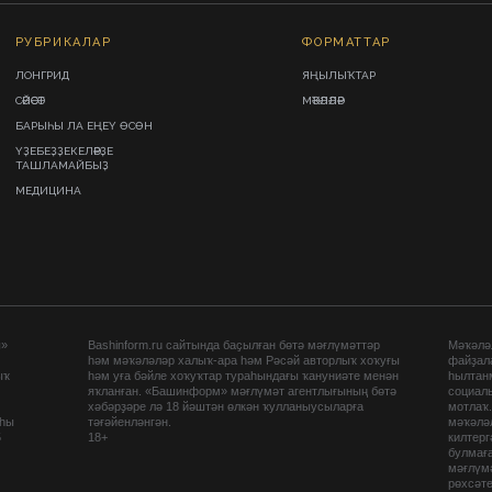
РУБРИКАЛАР
ФОРМАТТАР
ЛОНГРИД
ЯҢЫЛЫҠТАР
СӘЙӘСӘТ
МӘҠӘЛӘЛӘР
БАРЫҺЫ ЛА ЕҢЕҮ ӨСӨН
ҮҘЕБЕҘҘЕКЕЛӘРҘЕ
ТАШЛАМАЙБЫҘ
МЕДИЦИНА
ы»
Bashinform.ru сайтында баҫылған бөтә мәғлүмәттәр
Мәҡәләл
һәм мәҡәләләр халыҡ-ара һәм Рәсәй авторлыҡ хоҡуғы
файҙал
ыҡ
һәм уға бәйле хоҡуҡтар тураһындағы ҡануниәте менән
һылтан
яҡланған. «Башинформ» мәғлүмәт агентлығының бөтә
социаль
хәбәрҙәре лә 18 йәштән өлкән ҡулланыусыларға
мотлаҡ
аһы
тәғәйенләнгән.
мәҡәләл
5
18+
килтер
булмағ
мәғлүмә
рөхсәте