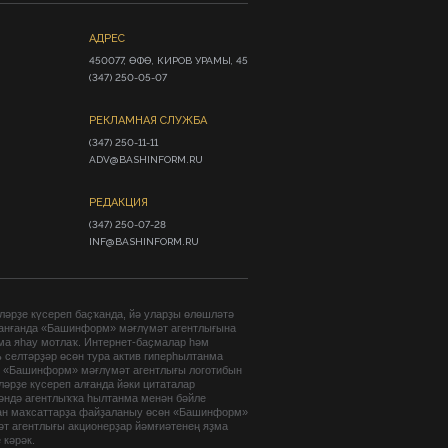
АДРЕС
450077, ӨФӨ, КИРОВ УРАМЫ, 45

(347) 250-05-07
РЕКЛАМНАЯ СЛУЖБА
(347) 250-11-11

ADV@BASHINFORM.RU
РЕДАКЦИЯ
(347) 250-07-28

INF@BASHINFORM.RU
әрҙе күсереп баҫҡанда, йә уларҙы өлөшләтә
анғанда «Башинформ» мәғлүмәт агентлығына
ма яһау мотлаҡ. Интернет-баҫмалар һәм
 селтәрҙәр өсөн тура актив гиперһылтанма
. «Башинформ» мәғлүмәт агентлығы логотибын
әрҙе күсереп алғанда йәки цитаталар
гәндә агентлыҡҡа һылтанма менән бәйле
ан маҡсаттарҙа файҙаланыу өсөн «Башинформ»
т агентлығы акционерҙар йәмғиәтенең яҙма
 кәрәк.