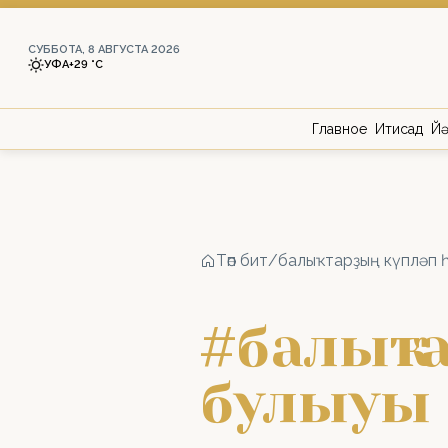
СУББОТА, 8 АВГУСТА 2026
УФА
+29 °С
Главное
Иҡтисад
Йә
Төп бит
/
балыҡтарҙың күпләп 
#балыҡт
булыуы