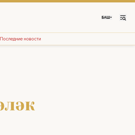
БАШ
Последние новости
әләк